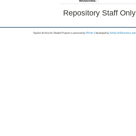
Modified:
Repository Staff Onl
Epsilon Archive for Student Projects is
powored by
EPrints 3
developed by
School of Electronics an