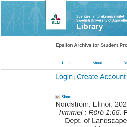
Sveriges lantbruksuniversitet
Swedish University of Agricult
Library
Epsilon Archive for Student Pro
Home
About
B
Login
Create Account
Share
Nordström, Elinor
, 20
himmel : Rörö 1:65.
F
Dept. of Landscape