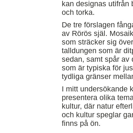
kan designas utifrån 
och torka.
De tre förslagen fång
av Rörös själ. Mosaik
som sträcker sig över
talldungen som är dit
sedan, samt spår av 
som är typiska för j
tydliga gränser mella
I mitt undersökande ko
presentera olika teman
kultur, där natur efte
och kultur speglar g
finns på ön.