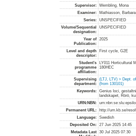
Supervisor:
Wembling, Mona
Examiner:
Mathiasson, Barbara
Series:
UNSPECIFIED
Volume/Sequential
UNSPECIFIED
designation:
Year of
2025
Publication:
Level and depth
First cycle, G2E
descriptor:
Student's
LY011 Horticultural
programme
180HEC
affiliation:
Supervising
(LTJ, LTV) > Dept. 
department:
(from 130101)
Keywords:
Genius loci, gestalt
landskapet, Rörö, ku
URN:NBN:
urn:nbn:se:slu:epsil
Permanent URL:
http://urn.kb.se/res
Language:
Swedish
Deposited On:
27 Jun 2025 14:45
Metadata Last
30 Jul 2025 07:30