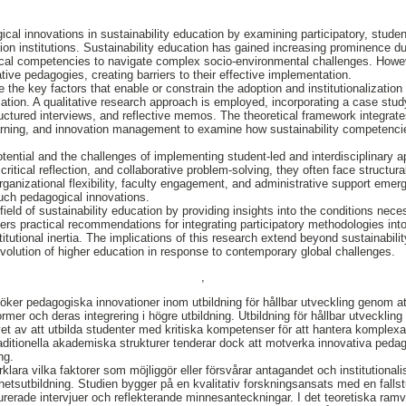
ical innovations in sustainability education by examining participatory, stude
tion institutions. Sustainability education has gained increasing prominence du
ical competencies to navigate complex socio-environmental challenges. Howev
ative pedagogies, creating barriers to their effective implementation.
 the key factors that enable or constrain the adoption and institutionalization
cation. A qualitative research approach is employed, incorporating a case stud
ctured interviews, and reflective memos. The theoretical framework integrates
arning, and innovation management to examine how sustainability competenc
potential and the challenges of implementing student-led and interdisciplinary
critical reflection, and collaborative problem-solving, they often face structura
rganizational flexibility, faculty engagement, and administrative support emer
such pedagogical innovations.
field of sustainability education by providing insights into the conditions nece
ffers practical recommendations for integrating participatory methodologies int
tutional inertia. The implications of this research extend beyond sustainabili
volution of higher education in response to contemporary global challenges.
,
er pedagogiska innovationer inom utbildning för hållbar utveckling genom at
mer och deras integrering i högre utbildning. Utbildning för hållbar utveckling
t av att utbilda studenter med kritiska kompetenser för att hantera komplex
ditionella akademiska strukturer tenderar dock att motverka innovativa pedago
ng.
rklara vilka faktorer som möjliggör eller försvårar antagandet och institutional
hetsutbildning. Studien bygger på en kvalitativ forskningsansats med en falls
erade intervjuer och reflekterande minnesanteckningar. I det teoretiska ramv