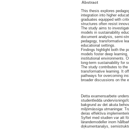
Abstract
This thesis explores pedagog
integration into higher educa
graduates equipped with crit
structures often resist innov
The study aims to investigate
models in sustainability edu
document analysis, semi-stru
pedagogy, transformative le
educational settings.
Findings highlight both the 
models foster deep learning, 
institutional environments. O
long-term sustainability for 
The study contributes to the 
transformative learning. It o
pathways for overcoming insti
broader discussions on the e
Detta examensarbete undersök
studentledda undervisningsfor
bakgrund av det akuta behove
miljömässiga utmaningar. Tra
deras effektiva implementeri
Syftet med studien var att fö
lärandemodeller inom hållbar
dokumentanalys, semistruktur