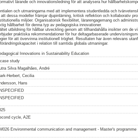
formativt lärande och innovationsledning för att analysera hur hållbarhetskomp
entialen och utmaningarna med att implementera studentledda och tvärvetens
att dessa modeller främjar djupinlärning, kritisk reflektion och kollaborativ p
stitutionella miljöer. Organisatorisk flexibilitet, lärarengagemang och administ
ktig hållbarhet för denna typ av pedagogiska innovationer.
fältet utbildning för hållbar utveckling genom att tillhandahålla insikter om de v
erbjuder praktiska rekommendationer för hur deltagarbaserade undervisningsme
gier för att övervinna institutionell tröghet. Resultaten har även relevans utan
förändringskapacitet i relation till samtida globala utmaningar.
edagogical Innovations in Sustainability Education
 case study
utra Silva Magalhães, André
ark-Herbert, Cecilia
ndersson, Hans
NSPECIFIED
NSPECIFIED
025
econd cycle, A2E
M026 Environmental communication and management - Master's programme