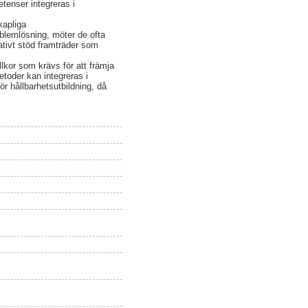
etenser integreras i
kapliga
roblemlösning, möter de ofta
rativt stöd framträder som
illkor som krävs för att främja
toder kan integreras i
för hållbarhetsutbildning, då