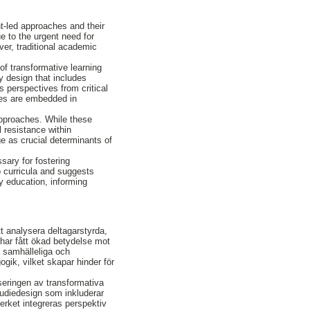
nt-led approaches and their
e to the urgent need for
er, traditional academic
 of transformative learning
y design that includes
 perspectives from critical
ies are embedded in
 approaches. While these
l resistance within
ge as crucial determinants of
ssary for fostering
o curricula and suggests
ty education, informing
t analysera deltagarstyrda,
 har fått ökad betydelse mot
a samhälleliga och
gik, vilket skapar hinder för
iseringen av transformativa
tudiedesign som inkluderar
erket integreras perspektiv