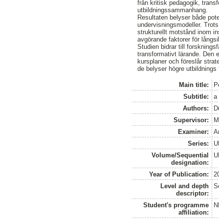
från kritisk pedagogik, trans
utbildningssammanhang.
Resultaten belyser både pot
undervisningsmodeller. Trots 
strukturellt motstånd inom in
avgörande faktorer för långsi
Studien bidrar till forsknings
transformativt lärande. Den 
kursplaner och föreslår strate
de belyser högre utbildnings 
Main title:
P
Subtitle:
a
Authors:
D
Supervisor:
M
Examiner:
A
Series:
U
Volume/Sequential
U
designation:
Year of Publication:
2
Level and depth
S
descriptor:
Student's programme
N
affiliation: