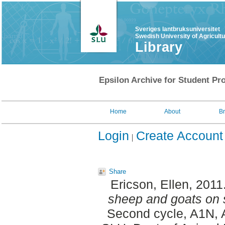
Sveriges lantbruksuniversitet
Swedish University of Agricult
Library
Epsilon Archive for Student Pro
Home
About
B
Login
Create Account
Share
Ericson, Ellen
, 2011
sheep and goats on 
Second cycle, A1N, 