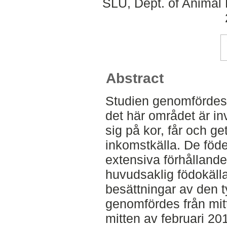
SLU, Dept. of Animal 
Abstract
Studien genomfördes 
det här området är in
sig på kor, får och g
inkomstkälla. De föd
extensiva förhållande
huvudsaklig födokälla
besättningar av den t
genomfördes från mit
mitten av februari 201