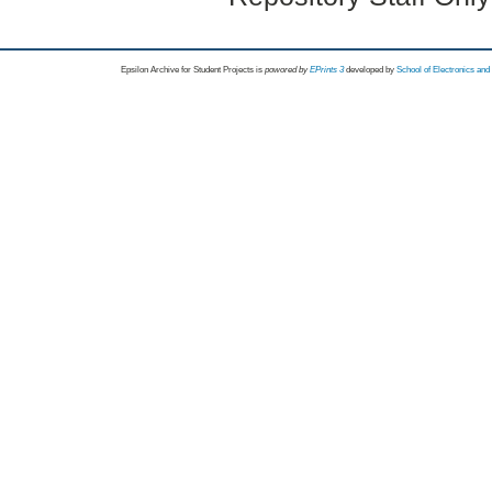
Epsilon Archive for Student Projects is
powored by
EPrints 3
developed by
School of Electronics an