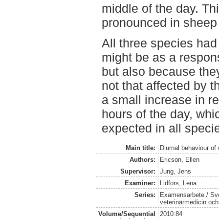
middle of the day. Th
pronounced in sheep
All three species had
might be as a respons
but also because they
not that affected by 
a small increase in re
hours of the day, wh
expected in all speci
Main title:
Diurnal behaviour of
Authors:
Ericson, Ellen
Supervisor:
Jung, Jens
Examiner:
Lidfors, Lena
Series:
Examensarbete / Sver
veterinärmedicin oc
Volume/Sequential
2010:84