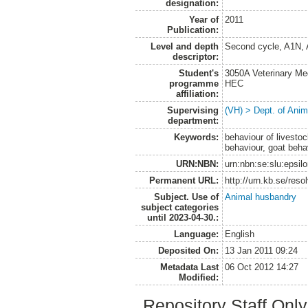
designation:
Year of
2011
Publication:
Level and depth
Second cycle, A1N,
descriptor:
Student's
3050A Veterinary Me
programme
HEC
affiliation:
Supervising
(VH) > Dept. of Anim
department:
Keywords:
behaviour of livestoc
behaviour, goat beha
URN:NBN:
urn:nbn:se:slu:epsil
Permanent URL:
http://urn.kb.se/res
Subject. Use of
Animal husbandry
subject categories
until 2023-04-30.:
Language:
English
Deposited On:
13 Jan 2011 09:24
Metadata Last
06 Oct 2012 14:27
Modified:
Repository Staff Onl