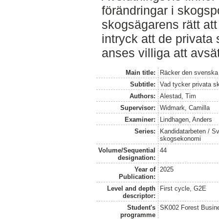
förändringar i skogsp
skogsägarens rätt att
intryck att de privat
anses villiga att avsä
Main title:
Räcker den svenska
Subtitle:
Vad tycker privata 
Authors:
Alestad, Tim
Supervisor:
Widmark, Camilla
Examiner:
Lindhagen, Anders
Series:
Kandidatarbeten / Sve
skogsekonomi
Volume/Sequential
44
designation:
Year of
2025
Publication:
Level and depth
First cycle, G2E
descriptor:
Student's
SK002 Forest Busin
programme