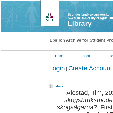
Sveriges lantbruksuniversitet
Swedish University of Agricult
Library
Epsilon Archive for Student Pro
Home
About
B
Login
Create Account
Share
Alestad, Tim
, 2
skogsbruksmodell
skogsägarna?.
Firs