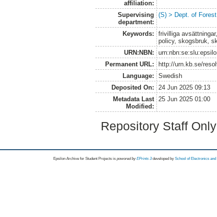
affiliation:
Supervising
(S) > Dept. of Fore
department:
Keywords:
frivilliga avsättning
policy, skogsbruk, 
URN:NBN:
urn:nbn:se:slu:epsil
Permanent URL:
http://urn.kb.se/res
Language:
Swedish
Deposited On:
24 Jun 2025 09:13
Metadata Last
25 Jun 2025 01:00
Modified:
Repository Staff Onl
Epsilon Archive for Student Projects is
powored by
EPrints 3
developed by
School of Electronics an