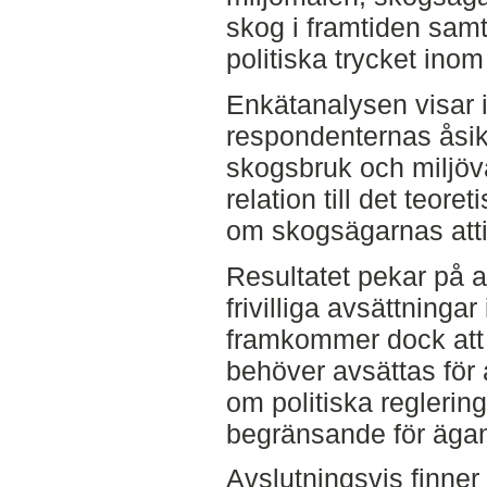
skog i framtiden sam
politiska trycket inom
Enkätanalysen visar 
respondenternas åsik
skogsbruk och miljövå
relation till det teore
om skogsägarnas atti
Resultatet pekar på a
frivilliga avsättninga
framkommer dock att
behöver avsättas för
om politiska reglerin
begränsande för ägan
Avslutningsvis finne