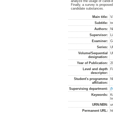
analyze the usage of candi-da
Finally, a survey is propose
candidate substances.
Main title:
V
Subtitle:
tr
Authors:
N
Supervisor:
L
Examiner:
G
Series:
U
Volume/Sequential
U
designation:
Year of Publication:
2
Level and depth
F
descriptor:
Student's programme
N
affiliation:
Supervising department:
(
Keywords:
K
I
URN:NBN:
u
Permanent URL:
h