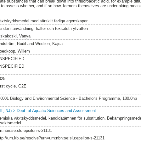
te substances that can break down into trifluoroacetic acid, for example diflu
d to assess whether, and if so how, farmers themselves are undertaking measu
äxtskyddsmedel med särskilt farliga egenskaper
ender i användning, halter och toxicitet i ytvatten
iskakoski, Vanya
indström, Bodil
and
Weslien, Kajsa
oedkoop, Willem
NSPECIFIED
NSPECIFIED
025
irst cycle, G2E
K001 Biology and Environmental Science - Bachelor's Programme, 180.0hp
NL, NJ) > Dept. of Aquatic Sciences and Assessment
emiska växtskyddsmedel, kandidatämnen för substitution, Bekämpningsmed
nsektsmedel
rn:nbn:se:slu:epsilon-s-21131
ttp://urn.kb.se/resolve?urn=urn:nbn:se:slu:epsilon-s-21131