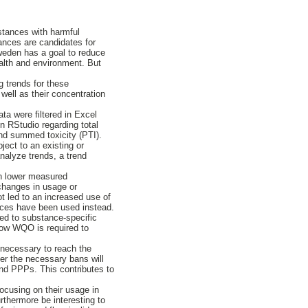
stances with harmful
ances are candidates for
weden has a goal to reduce
ealth and environment. But
 trends for these
ell as their concentration
a were filtered in Excel
n RStudio regarding total
and summed toxicity (PTI).
ect to an existing or
analyze trends, a trend
in lower measured
changes in usage or
t led to an increased use of
nces have been used instead.
ted to substance-specific
 low WQO is required to
 necessary to reach the
her the necessary bans will
and PPPs. This contributes to
ocusing on their usage in
urthermore be interesting to