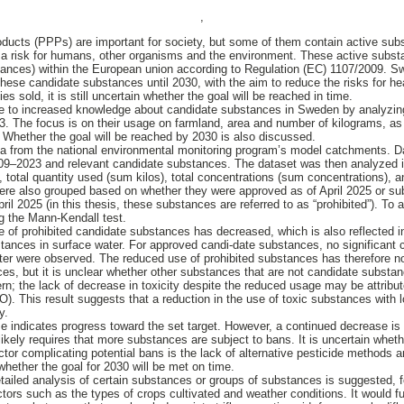
,
oducts (PPPs) are important for society, but some of them contain active sub
e a risk for humans, other organisms and the environment. These active subst
tances) within the European union according to Regulation (EC) 1107/2009. S
hese candidate substances until 2030, with the aim to reduce the risks for h
es sold, it is still uncertain whether the goal will be reached in time.
ute to increased knowledge about candidate substances in Sweden by analyzing
 The focus is on their usage on farmland, area and number of kilograms, as w
. Whether the goal will be reached by 2030 is also discussed.
a from the national environmental monitoring program’s model catchments. Dat
009–2023 and relevant candidate substances. The dataset was then analyzed i
 total quantity used (sum kilos), total concentrations (sum concentrations), 
e also grouped based on whether they were approved as of April 2025 or subj
l 2025 (in this thesis, these substances are referred to as “prohibited”). To 
g the Mann-Kendall test.
e of prohibited candidate substances has decreased, which is also reflected 
tances in surface water. For approved candi-date substances, no significant 
ter were observed. The reduced use of prohibited substances has therefore no
es, but it is unclear whether other substances that are not candidate substa
ern; the lack of decrease in toxicity despite the reduced usage may be attribu
O). This result suggests that a reduction in the use of toxic substances with
y.
e indicates progress toward the set target. However, a continued decrease is
 likely requires that more substances are subject to bans. It is uncertain whet
ctor complicating potential bans is the lack of alternative pesticide methods 
whether the goal for 2030 will be met on time.
etailed analysis of certain substances or groups of substances is suggested, f
actors such as the types of crops cultivated and weather conditions. It would f