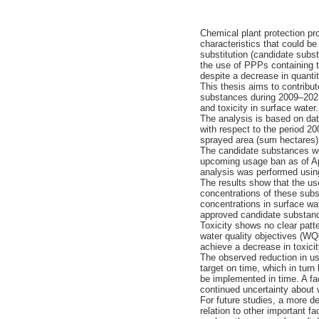
Chemical plant protection pr
characteristics that could b
substitution (candidate subs
the use of PPPs containing t
despite a decrease in quantiti
This thesis aims to contrib
substances during 2009–2023.
and toxicity in surface water
The analysis is based on dat
with respect to the period 2
sprayed area (sum hectares),
The candidate substances wer
upcoming usage ban as of Apri
analysis was performed usin
The results show that the us
concentrations of these subs
concentrations in surface wa
approved candidate substanc
Toxicity shows no clear patt
water quality objectives (WQ
achieve a decrease in toxicit
The observed reduction in us
target on time, which in turn
be implemented in time. A fa
continued uncertainty about 
For future studies, a more d
relation to other important f