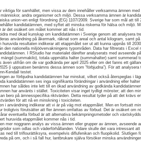
viktiga för samhället, men vissa av dem innehåller verksamma ämnen med sä
r människor, andra organismer och miljö. Dessa verksamma ämnen är kandida
iska union¬en enligt förordning (EG) 1107/2009. Sverige har som mål att til
åller kandidatämnen, med syftet att minska riskerna för hälsa och miljö. Men
 är det osäkert om målet kommer att nås i tid.
tt bidra med ökad kunskap om kandidatämnen i Sverige genom att analysera t
eras användning på åkermark, räknat som areal och antal kilogram, samt på de
 huruvida resultaten indikerar att etappmålet ser ut att kunna uppnås till 2030
n den nationella miljöövervakningens typområden. Data har filtrerats i Exce
ndidatämnen. I RStudio har materialet därefter analyserats med avseende på 
 mängd (summakilo), totala uppmätta halter (summahalter) samt summerad tox
även utifrån om de var godkända per april 2025 eller om det fanns ett gälla
 2025 (i uppsatsen benämns dessa ämnen som ”förbjudna”). För att analysera
nn-Kendall testet.
ingen av förbjudna kandidatämnen har minskat, vilket också återspeglas i lä
da kandidatämnen ses inga signifikanta förändringar i användning eller halter
mnen har såldes inte lett till en ökad användning av godkända kandidatämnen
nen har använts i stället. Toxiciteten visar inget tydligt mönster; att den m
tet kan bero på ämnesspecifika riktvärden. Detta resultat tyder på att det krävs
tvärden för att nå en minskning i toxiciteten.
 i användning indikerar att vi är på väg mot etappmålet. Men en fortsatt min
n tur troligtvis förutsätter att fler ämnen omfattas av förbud. Det är osäkert o
svårar eventuella förbud är att alternativa bekämpningsmetoder och växtskydd
säkert huruvida etappmålet kommer nås i tid.
s en mer noggrann analys av vissa ämnen eller grupper av ämnen, avseende anvä
a grödor som odlas och väderförhållanden. Vidare skulle det vara intressant a
ned till triflourättiksyra, exempelvis diflufenikan och fluopikolid. Slutligen f
 reda på om, och i så fall hur, lantbrukare själva försöker minska användnin