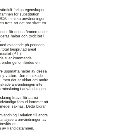
rskilt farliga egenskaper
tämnen för substitution
l 2030 minska användningen
 trots att det har skett en
render för dessa ämnen under
ras halter och toxicitet i
.
l med avseende på perioden
total besprutad areal
icitet (PTI).
nde eller kommande
 trender genomfördes en
gre uppmätta halter av dessa
 i ytvatten. Den minskade
, men det är oklart om andra
inskade användningen inte
 en minskning i användningen
skning krävs för att nå
m nödvändiga förbud kommer att
smedel saknas. Detta bidrar
ndning i relation till andra
tt analysera användningen av
öreslås en
gen av kandidatämnen.