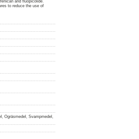
fenican and fluopicolide.
res to reduce the use of
el, Ogräsmedel, Svampmedel,