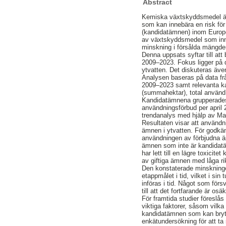
Abstract
Kemiska växtskyddsmedel är 
som kan innebära en risk fö
(kandidatämnen) inom Europe
av växtskyddsmedel som inneh
minskning i försålda mängder
Denna uppsats syftar till a
2009–2023. Fokus ligger på d
ytvatten. Det diskuteras även
Analysen baseras på data frå
2009–2023 samt relevanta ka
(summahektar), total använd
Kandidatämnena grupperades 
användningsförbud per april
trendanalys med hjälp av Ma
Resultaten visar att användn
ämnen i ytvatten. För godkän
användningen av förbjudna ä
ämnen som inte är kandidatäm
har lett till en lägre toxici
av giftiga ämnen med låga rik
Den konstaterade minskningen
etappmålet i tid, vilket i si
införas i tid. Något som för
till att det fortfarande är o
För framtida studier föreslå
viktiga faktorer, såsom vilk
kandidatämnen som kan brytas 
enkätundersökning för att ta