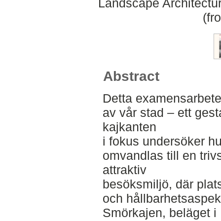
Landscape Architectu
(fr
Abstract
Detta examensarbete i
av vår stad – ett ges
kajkanten
i fokus undersöker hu
omvandlas till en tr
attraktiv
besöksmiljö, där plat
och hållbarhetsaspek
Smörkajen, beläget i