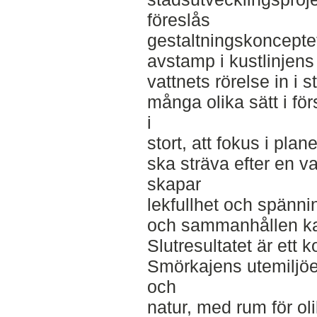
föreslås
gestaltningskonceptet
avstamp i kustlinjens
vattnets rörelse in i 
många olika sätt i för
i
stort, att fokus i pl
ska sträva efter en v
skapar
lekfullhet och spänni
och sammanhållen ka
Slutresultatet är ett 
Smörkajens utemiljöer
och
natur, med rum för ol