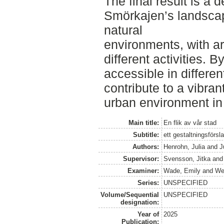
The final result is a 
Smörkajen’s landsca
natural
environments, with ar
different activities. 
accessible in differe
contribute to a vibran
urban environment i
Main title:
En flik av vår stad
Subtitle:
ett gestaltningsförs
Authors:
Henrohn, Julia
and
J
Supervisor:
Svensson, Jitka
an
Examiner:
Wade, Emily
and
Weg
Series:
UNSPECIFIED
Volume/Sequential
UNSPECIFIED
designation:
Year of
2025
Publication: