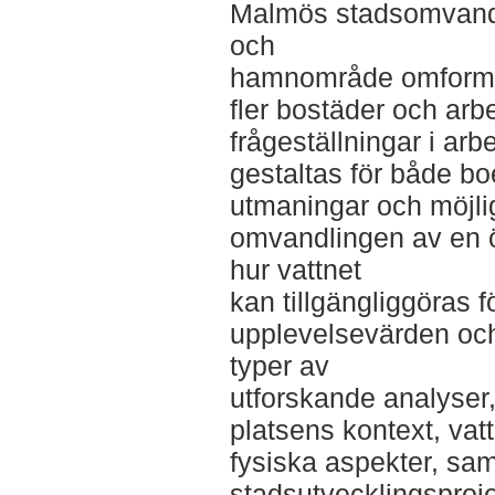
Malmös stadsomvandlin
och
hamnområde omformas
fler bostäder och arb
frågeställningar i ar
gestaltas för både b
utmaningar och möjli
omvandlingen av en 
hur vattnet
kan tillgängliggöras f
upplevelsevärden oc
typer av
utforskande analyser, 
platsens kontext, vat
fysiska aspekter, sam
stadsutvecklingspro