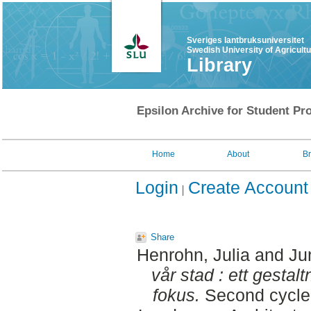
Sveriges lantbruksuniversitet
Swedish University of Agricult
Library
Epsilon Archive for Student Pro
Home
About
B
Login
Create Account
Share
Henrohn, Julia
and
Ju
vår stad : ett gestal
fokus.
Second cycle,