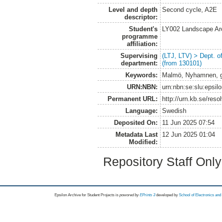
Level and depth
Second cycle, A2E
descriptor:
Student's
LY002 Landscape Ar
programme
affiliation:
Supervising
(LTJ, LTV) > Dept. 
department:
(from 130101)
Keywords:
Malmö, Nyhamnen, ge
URN:NBN:
urn:nbn:se:slu:epsil
Permanent URL:
http://urn.kb.se/res
Language:
Swedish
Deposited On:
11 Jun 2025 07:54
Metadata Last
12 Jun 2025 01:04
Modified:
Repository Staff Onl
Epsilon Archive for Student Projects is
powored by
EPrints 3
developed by
School of Electronics an