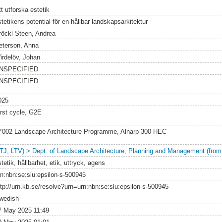
t utforska estetik
tetikens potential för en hållbar landskapsarkitektur
röckl Steen, Andrea
eterson, Anna
irdelöv, Johan
NSPECIFIED
NSPECIFIED
025
irst cycle, G2E
Y002 Landscape Architecture Programme, Alnarp 300 HEC
LTJ, LTV) > Dept. of Landscape Architecture, Planning and Management (from
tetik, hållbarhet, etik, uttryck, agens
rn:nbn:se:slu:epsilon-s-500945
ttp://urn.kb.se/resolve?urn=urn:nbn:se:slu:epsilon-s-500945
wedish
7 May 2025 11:49