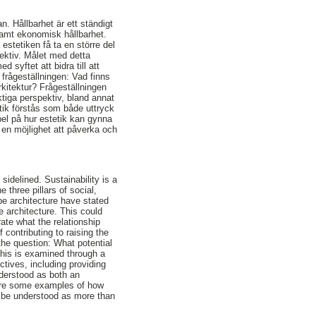
n. Hållbarhet är ett ständigt
samt ekonomisk hållbarhet.
estetiken få ta en större del
pektiv. Målet med detta
 syftet att bidra till att
 frågeställningen: Vad finns
arkitektur? Frågeställningen
iktiga perspektiv, bland annat
tik förstås som både uttryck
l på hur estetik kan gynna
 en möjlighet att påverka och
sidelined. Sustainability is a
 three pillars of social,
pe architecture have stated
e architecture. This could
rate what the relationship
 contributing to raising the
 the question: What potential
 This is examined through a
ectives, including providing
nderstood as both an
 are some examples of how
an be understood as more than