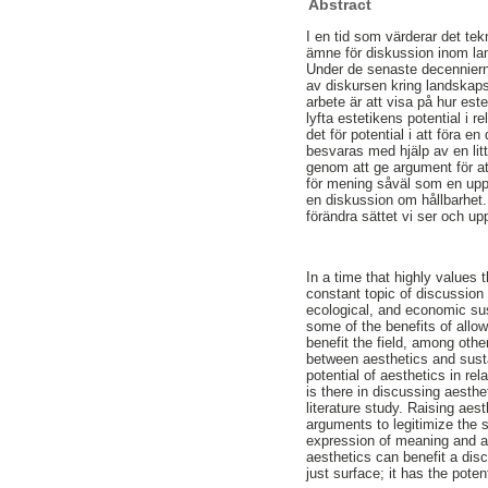
Abstract
I en tid som värderar det tekn
ämne för diskussion inom lan
Under de senaste decennierna
av diskursen kring landskaps
arbete är att visa på hur este
lyfta estetikens potential i 
det för potential i att föra e
besvaras med hjälp av en litte
genom att ge argument för at
för mening såväl som en up
en diskussion om hållbarhet. 
förändra sättet vi ser och up
In a time that highly values 
constant topic of discussion 
ecological, and economic sust
some of the benefits of allo
benefit the field, among othe
between aesthetics and sustai
potential of aesthetics in re
is there in discussing aesthe
literature study. Raising aest
arguments to legitimize the 
expression of meaning and a
aesthetics can benefit a dis
just surface; it has the pot