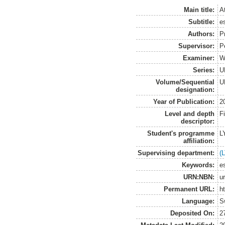
Main title:
At
Subtitle:
es
Authors:
P
Supervisor:
P
Examiner:
W
Series:
U
Volume/Sequential
U
designation:
Year of Publication:
2
Level and depth
F
descriptor:
Student's programme
L
affiliation:
Supervising department:
(
Keywords:
es
URN:NBN:
u
Permanent URL:
h
Language:
S
Deposited On:
2