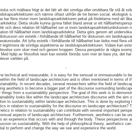
iska och mätbara högt är det lätt att det sinnliga eller omätbara får stå åt sida
dskapsarkitekturen och nämns oftast utifrån de tre benen social, ekologisk 
 har flera röster inom landskapsarkitekturen pekat på fördelarna med att låta 
arkitektur. Detta skulle kunna gynna fältet bland annat ur ett hållbarhetspers
tik och dess relation till hållbarhet ser ut inom landskapsarkitekturdiskursen med
relation till hållbarhet inom landskapsarkitektur. Detta görs genom att undersöka
n diskussion om estetik i förhållande till hållbarhet för diskursen om landskaps
raturstudie. Att lyfta estetik i förhållande till hållbarhet kan bidra med flera v
t legitimera de sinnliga aspekterna av landskapsarkitekturen. Vidare kan este
plevelse som sker med och genom kroppen. Dessa perspektiv är några exempe
Med hjälp av filosofisk teori kan estetik förstås som mer än bara yta, det har
plever världen på.
,
the technical and measurable, it is easy for the sensual or immeasurable to be 
within the field of landscape architecture and is often mentioned in terms of the
ainability. In recent decades, several researchers within the field of landsca
wing aesthetics to become a bigger part of the discourse surrounding landscap
r things from a sustainability perspective. The goal of this work is to demonst
nability looks like within the landscape architecture discourse with the aim of
lation to sustainability within landscape architecture. This is done by exploring
tics in relation to sustainability for the discourse on landscape architecture?
hetics in relation to sustainability can contribute with several important persp
sensual aspects of landscape architecture. Furthermore, aesthetics can be u
s an experience that occurs with and through the body. These perspectives
cussion on sustainability. With the help of philosophical theory, aesthetics c
ential to perform and change the way we see and experience the world.