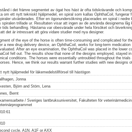
lstånd i det främre segmentet av ögat hos häst är ofta tidskrävande och kompli
a om ett nytt tekniskt hjälpmedel, en spiral som kallas OphthaCoil, fungerar 
spiraler utvärderades. Efter en ögonundersökning placerades en spiral i nedre
spiralen trillade ur. Resultaten visar att ingen av de använda designerna låg kva
e tids behandling. Hästarna var obesvärade under hela försöket och biverkni
 att det är intressant att göra vidare studier med nya designer.
egment of the eye of the horse is often time-consuming and complicated for th
 a new drug delivery device, an OphthaCoil, works for long-term medication i
valuated. After an eye examination, the OphthaCoil was placed in the lower c
aCoil fell out. The results show that none of the designs employed, stayed in
inical conditions. The horses were essentially untroubled throughout the trial
horses. Hence, we think our results warrant further studies with new designs o
t nytt hjälpmedel för läkemedelstillförsel till hästögon
allhagen, Jonna
kesten, Björn
and
Stöm, Lena
ones, Bernt
xamensarbete / Sveriges lantbruksuniversitet, Fakulteten för veterinärmedici
eterinärprogrammet
010:61
010
econd cycle, A1N, A1F or AXX