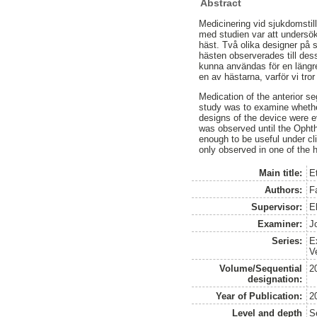
Abstract
Medicinering vid sjukdomstil
med studien var att undersök
häst. Två olika designer på 
hästen observerades till dess 
kunna användas för en längr
en av hästarna, varför vi tror
Medication of the anterior s
study was to examine whether
designs of the device were e
was observed until the Ophth
enough to be useful under cl
only observed in one of the 
Main title:
Et
Authors:
F
Supervisor:
E
Examiner:
J
Series:
E
V
Volume/Sequential
2
designation:
Year of Publication:
2
Level and depth
S