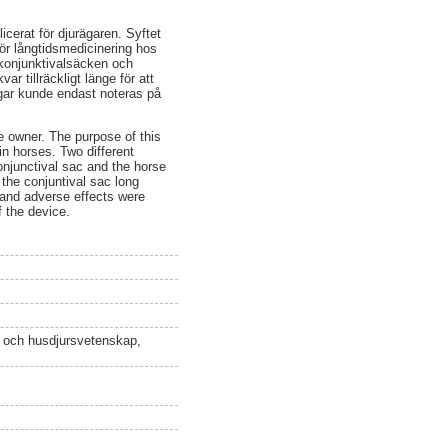
cerat för djurägaren. Syftet
för långtidsmedicinering hos
 konjunktivalsäcken och
r tillräckligt länge för att
ngar kunde endast noteras på
e owner. The purpose of this
n horses. Two different
onjunctival sac and the horse
 the conjuntival sac long
s and adverse effects were
f the device.
n och husdjursvetenskap,