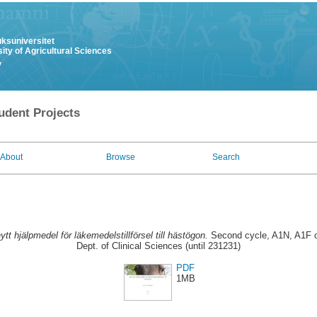
uksuniversitet
ity of Agricultural Sciences
y
udent Projects
About
Browse
Search
ytt hjälpmedel för läkemedelstillförsel till hästögon.
Second cycle, A1N, A1F o
Dept. of Clinical Sciences (until 231231)
PDF
1MB