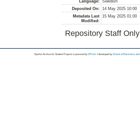
Language:
Swedish
Deposited On:
14 May 2025 10:00
Metadata Last
15 May 2025 01:00
Modified:
Repository Staff Onl
Epsilon Archive for Student Projects is
powored by
EPrints 3
developed by
School of Electronics an