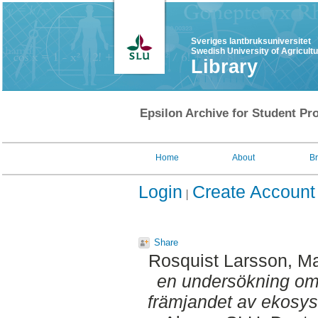
Sveriges lantbruksuniversitet
Swedish University of Agricult
Library
Epsilon Archive for Student Pro
Home
About
B
Login
Create Account
Share
Rosquist Larsson, M
en undersökning om 
främjandet av ekosys