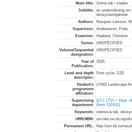
Main title:
Gröna tak i staden
Subtitle:
en undersökning om 
ekosystemtjänster
Authors:
Rosquist Larsson, 
Supervisor:
Andreasson, Frida
Examiner:
Haaland, Christine
Series:
UNSPECIFIED
Volume/Sequential
UNSPECIFIED
designation:
Year of
2025
Publication:
Level and depth
First cycle, G2E
descriptor:
Student's
LY002 Landscape Ar
programme
affiliation:
Supervising
(LTJ, LTV) > Dept. 
department:
(from 130101)
Keywords:
intensiva tak, ekosys
URN:NBN:
urn:nbn:se:slu:epsil
Permanent URL:
http://urn.kb.se/res