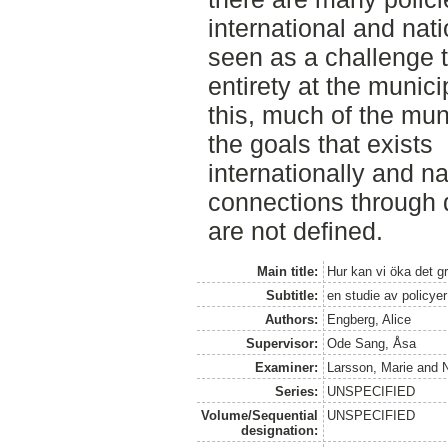
international and nati
seen as a challenge t
entirety at the munici
this, much of the muni
the goals that exists
internationally and na
connections through
are not defined.
Main title:
Hur kan vi öka det g
Subtitle:
en studie av policye
Authors:
Engberg, Alice
Supervisor:
Ode Sang, Åsa
Examiner:
Larsson, Marie
and
N
Series:
UNSPECIFIED
Volume/Sequential
UNSPECIFIED
designation: