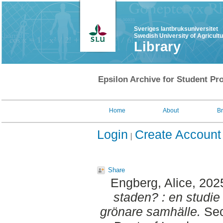
Sveriges lantbruksuniversitet
Swedish University of Agricult
Library
Epsilon Archive for Student Pro
Home
About
B
Login
Create Account
Share
Engberg, Alice
, 202
staden? : en studie
grönare samhälle.
Sec