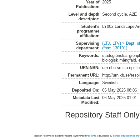
Year of
2025
Publication:
Level and depth
Second cycle, A2E
descriptor:
Student's
LY002 Landscape Ar
programme
affiliation:
Supervising
(LTJ, LTV) > Dept. 
department:
(from 130101)
Keywords:
stadsgrönska, grönpla
biologisk mångfald, e
URN:NBN:
urn:nbn:se:slu:epsil
Permanent URL:
http://urn.kb.se/res
Language:
Swedish
Deposited On:
05 May 2025 08:06
Metadata Last
06 May 2025 01:01
Modified:
Repository Staff Onl
Epsilon Archive for Student Projects is
powored by
EPrints 3
developed by
School of Electronics an