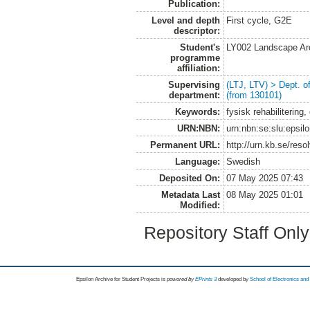
Publication:
Level and depth
First cycle, G2E
descriptor:
Student's
LY002 Landscape Ar
programme
affiliation:
Supervising
(LTJ, LTV) > Dept. 
department:
(from 130101)
Keywords:
fysisk rehabilitering
URN:NBN:
urn:nbn:se:slu:epsil
Permanent URL:
http://urn.kb.se/res
Language:
Swedish
Deposited On:
07 May 2025 07:43
Metadata Last
08 May 2025 01:01
Modified:
Repository Staff Onl
Epsilon Archive for Student Projects is
powored by
EPrints 3
developed by
School of Electronics an