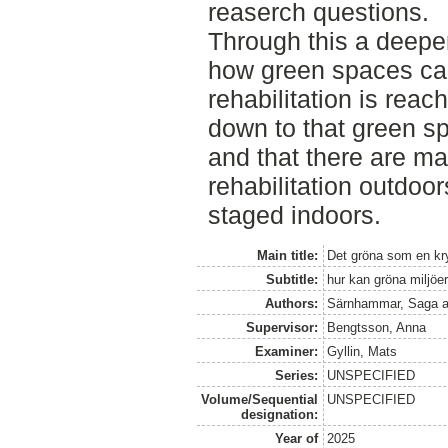
reaserch questions.
Through this a deepe
how green spaces can
rehabilitation is rea
down to that green s
and that there are ma
rehabilitation outdoor
staged indoors.
Main title:
Det gröna som en kr
Subtitle:
hur kan gröna miljöer
Authors:
Särnhammar, Saga
a
Supervisor:
Bengtsson, Anna
Examiner:
Gyllin, Mats
Series:
UNSPECIFIED
Volume/Sequential
UNSPECIFIED
designation:
Year of
2025