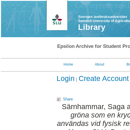
Sveriges lantbruksuniversitet
Swedish University of Agricult
Library
Epsilon Archive for Student Pro
Home
About
B
Login
Create Account
Share
Särnhammar, Saga
gröna som en kryc
användas vid fysisk reh