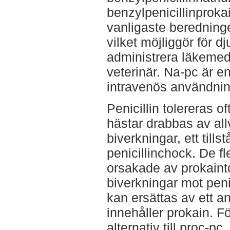
benzylpenicillinproka
vanligaste beredning
vilket möjliggör för dj
administrera läkemedl
veterinär. Na-pc är en
intravenös användning 
Penicillin tolereras o
hästar drabbas av all
biverkningar, ett till
penicillinchock. De fl
orsakade av prokaintoxi
biverkningar mot pen
kan ersättas av ett a
innehåller prokain. För
alternativ till proc-pc