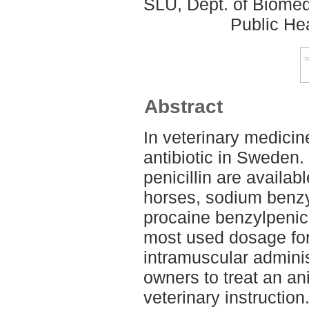
SLU, Dept. of Biomed
Public Hea
Abstract
In veterinary medicine
antibiotic in Sweden
penicillin are availab
horses, sodium benzyl
procaine benzylpenicil
most used dosage for
intramuscular adminis
owners to treat an a
veterinary instruction