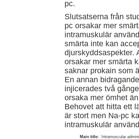
pc.
Slutsatserna från stud
pc orsakar mer smärt
intramuskulär använd
smärta inte kan acce
djurskyddsaspekter. A
orsakar mer smärta k
saknar prokain som ä
En annan bidragande 
injicerades två gång
orsaka mer ömhet än 
Behovet att hitta ett l
är stort men Na-pc k
intramuskulär användn
Main title:
Intramuscular adminis