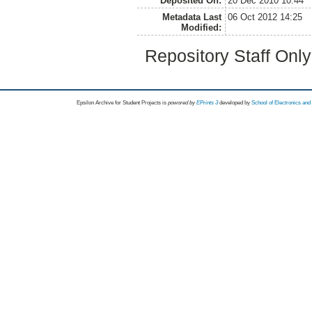
Deposited On:
20 Dec 2010 10:44
Metadata Last
06 Oct 2012 14:25
Modified:
Repository Staff Onl
Epsilon Archive for Student Projects is
powored by
EPrints 3
developed by
School of Electronics an