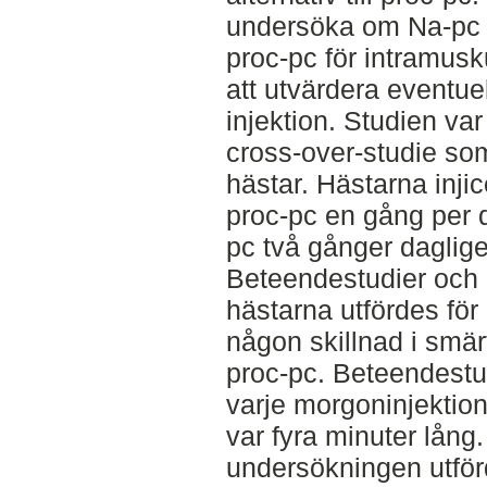
undersöka om Na-pc ka
proc-pc för intramusk
att utvärdera eventu
injektion. Studien va
cross-over-studie som
hästar. Hästarna inji
proc-pc en gång per 
pc två gånger dagligen
Beteendestudier och 
hästarna utfördes för
någon skillnad i smä
proc-pc. Beteendestud
varje morgoninjektion
var fyra minuter lång.
undersökningen utförd