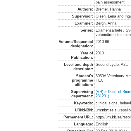
pain assessment
Authors:
Bremer, Hanna
Supervisor:
Olsén, Lena
and
Ing
Examiner:
Bergh, Anna
Series:
Examensarbete / Sver
veterinärmedicin oc
Volume/Sequential
2010:66
designation:
Year of
2010
Publication:
Level and depth
Second cycle, A2E
descriptor:
Student's
3050A Veterinary Me
programme
HEC
affiliation:
Supervising
(VH) > Dept. of Biom
department:
231231)
Keywords:
clinical signs, behavi
URN:NBN:
urn:nbn:se:slu:epsil
Permanent URL:
http://urn.kb.se/res
Language:
English