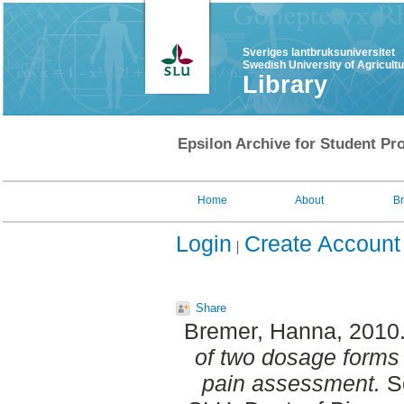
Sveriges lantbruksuniversitet
Swedish University of Agricult
Library
Epsilon Archive for Student Pro
Home
About
B
Login
Create Account
Share
Bremer, Hanna
, 2010
of two dosage forms o
pain assessment.
Se