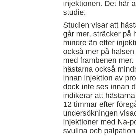
injektionen. Det här a
studie.
Studien visar att häs
går mer, sträcker på 
mindre än efter injek
också mer på halsen 
med frambenen mer. I
hästarna också mindr
innan injektion av pr
dock inte ses innan d
indikerar att hästar
12 timmar efter föreg
undersökningen visad
injektioner med Na-pc
svullna och palpatio