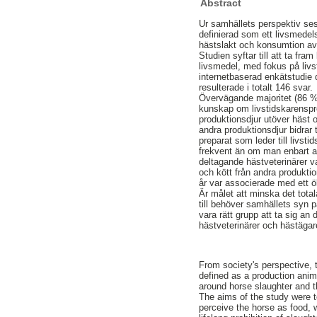
Abstract
Ur samhällets perspektiv ses
definierad som ett livsmedel
hästslakt och konsumtion av
Studien syftar till att ta fr
livsmedel, med fokus på liv
internetbaserad enkätstudie 
resulterade i totalt 146 svar.
Övervägande majoritet (86 %)
kunskap om livstidskarenspre
produktionsdjur utöver häst 
andra produktionsdjur bidrar 
preparat som leder till livs
frekvent än om man enbart a
deltagande hästveterinärer v
och kött från andra produkti
år var associerade med ett 
Är målet att minska det total
till behöver samhällets syn
vara rätt grupp att ta sig an
hästveterinärer och hästägar
From society's perspective, 
defined as a production anim
around horse slaughter and 
The aims of the study were 
perceive the horse as food, 