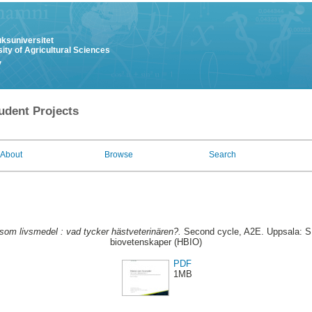
uksuniversitet
ity of Agricultural Sciences
y
udent Projects
About
Browse
Search
som livsmedel : vad tycker hästveterinären?.
Second cycle, A2E. Uppsala: SLU
biovetenskaper (HBIO)
PDF
1MB