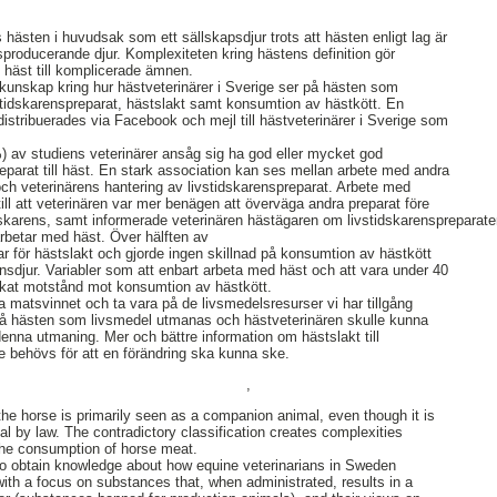
 hästen i huvudsak som ett sällskapsdjur trots att hästen enligt lag är
sproducerande djur. Komplexiteten kring hästens definition gör
 häst till komplicerade ämnen.
am kunskap kring hur hästveterinärer i Sverige ser på hästen som
stidskarenspreparat, hästslakt samt konsumtion av hästkött. En
distribuerades via Facebook och mejl till hästveterinärer i Sverige som
 av studiens veterinärer ansåg sig ha god eller mycket god
parat till häst. En stark association kan ses mellan arbete med andra
och veterinärens hantering av livstidskarenspreparat. Arbete med
till att veterinären var mer benägen att överväga andra preparat före
tidskarens, samt informerade veterinären hästägaren om livstidskarensprepar
rbetar med häst. Över hälften av
ar för hästslakt och gjorde ingen skillnad på konsumtion av hästkött
onsdjur. Variabler som att enbart arbeta med häst och att vara under 40
ökat motstånd mot konsumtion av hästkött.
a matsvinnet och ta vara på de livsmedelsresurser vi har tillgång
 på hästen som livsmedel utmanas och hästveterinären skulle kunna
 denna utmaning. Mer och bättre information om hästslakt till
e behövs för att en förändring ska kunna ske.
,
the horse is primarily seen as a companion animal, even though it is
al by law. The contradictory classification creates complexities
the consumption of horse meat.
to obtain knowledge about how equine veterinarians in Sweden
with a focus on substances that, when administrated, results in a