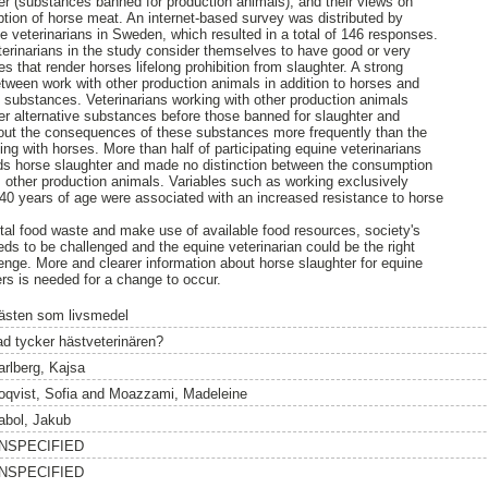
hter (substances banned for production animals), and their views on
tion of horse meat. An internet-based survey was distributed by
 veterinarians in Sweden, which resulted in a total of 146 responses.
terinarians in the study consider themselves to have good or very
 that render horses lifelong prohibition from slaughter. A strong
ween work with other production animals in addition to horses and
 substances. Veterinarians working with other production animals
er alternative substances before those banned for slaughter and
out the consequences of these substances more frequently than the
ing with horses. More than half of participating equine veterinarians
rds horse slaughter and made no distinction between the consumption
 other production animals. Variables such as working exclusively
40 years of age were associated with an increased resistance to horse
total food waste and make use of available food resources, society's
eds to be challenged and the equine veterinarian could be the right
lenge. More and clearer information about horse slaughter for equine
rs is needed for a change to occur.
ästen som livsmedel
ad tycker hästveterinären?
arlberg, Kajsa
oqvist, Sofia
and
Moazzami, Madeleine
abol, Jakub
NSPECIFIED
NSPECIFIED