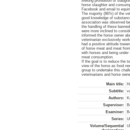
lifelong prohibition of slaug
horse slaughter and consump
Facebook and email to equine
The majority (86%) of the ve
good knowledge of substances
association was observed bet
the handling of these banned
were more inclined to consid
informed the horse owner ab
veterinarian exclusively work
had a positive attitude towa
of horse meat and meat from
with horses and being under 
meat consumption.
If the goal is to reduce the 
view of the horse as food ne
group to undertake this chal
veterinarians and horse owne
Main title:
H
Subtitle:
v
Authors:
K
Supervisor:
B
Examiner:
B
Series:
U
Volume/Sequential
U