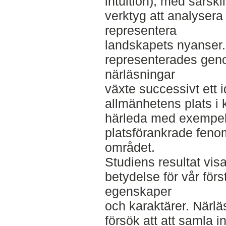
intuition), med särsk
verktyg att analyser
representera
landskapets nyanser.
representerades gen
närläsningar
växte successivt ett i
allmänhetens plats i 
härleda med exempelv
platsförankrade fenom
området.
Studiens resultat visa
betydelse för vår förs
egenskaper
och karaktärer. Närläs
försök att att samla i