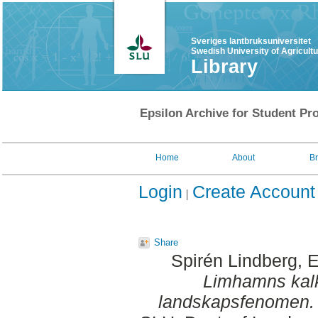
Sveriges lantbruksuniversitet
Swedish University of Agricult
Library
Epsilon Archive for Student Pro
Home
About
B
Login
Create Account
Share
Spirén Lindberg, E
Limhamns kalk
landskapsfenomen.