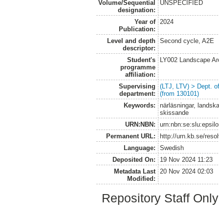
Volume/Sequential
UNSPECIFIED
designation:
Year of
2024
Publication:
Level and depth
Second cycle, A2E
descriptor:
Student's
LY002 Landscape Ar
programme
affiliation:
Supervising
(LTJ, LTV) > Dept. 
department:
(from 130101)
Keywords:
närläsningar, landsk
skissande
URN:NBN:
urn:nbn:se:slu:epsil
Permanent URL:
http://urn.kb.se/res
Language:
Swedish
Deposited On:
19 Nov 2024 11:23
Metadata Last
20 Nov 2024 02:03
Modified:
Repository Staff Onl