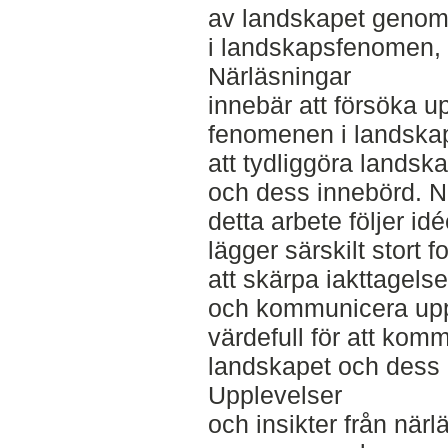
av landskapet genom 
i landskapsfenomen, f
Närläsningar
innebär att försöka u
fenomenen i landskape
att tydliggöra lands
och dess innebörd. N
detta arbete följer id
lägger särskilt stort
att skärpa iakttagels
och kommunicera upp
värdefull för att kom
landskapet och dess 
Upplevelser
och insikter från när