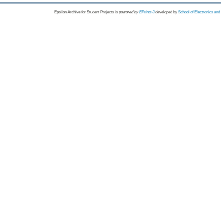
Epsilon Archive for Student Projects is
powored by
EPrints 3
developed by
School of Electronics an