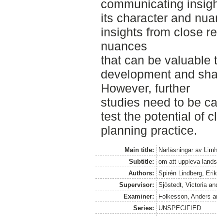
communicating insigh
its character and nu
insights from close r
nuances
that can be valuable 
development and sha
However, further
studies need to be ca
test the potential of 
planning practice.
Main title:
Närläsningar av Lim
Subtitle:
om att uppleva lan
Authors:
Spirén Lindberg, Eri
Supervisor:
Sjöstedt, Victoria
an
Examiner:
Folkesson, Anders
a
Series:
UNSPECIFIED