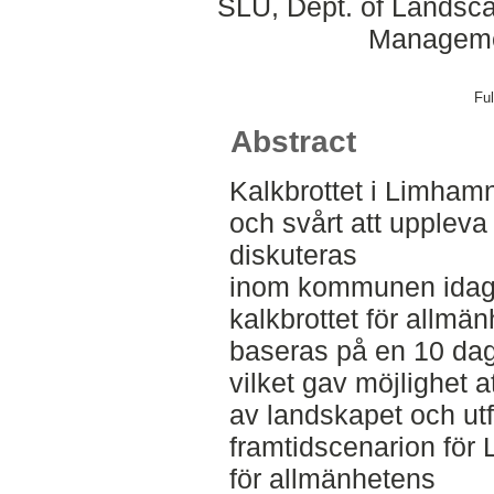
SLU, Dept. of Landsca
Manageme
Ful
Abstract
Kalkbrottet i Limhamn
och svårt att uppleva
diskuteras
inom kommunen idag o
kalkbrottet för allmä
baseras på en 10 daga
vilket gav möjlighet 
av landskapet och ut
framtidscenarion för
för allmänhetens