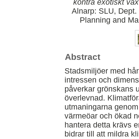
kontra exotiskt väx
Alnarp: SLU, Dept.
Planning and Ma
Abstract
Stadsmiljöer med hård
intressen och dimensi
påverkar grönskans 
överlevnad. Klimatför
utmaningarna genom 
värmeöar och ökad ne
hantera detta krävs e
bidrar till att mildra