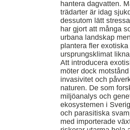
hantera dagvatten. 
trädarter är idag sju
dessutom lätt stressa
har gjort att många s
urbana landskap mena
plantera fler exotiska
ursprungsklimat likn
Att introducera exotis
möter dock motstånd 
invasivitet och påve
naturen. De som fors
miljöanalys och gene
ekosystemen i Sverig
och parasitiska sva
med importerade växt
riskerar utarma hela a