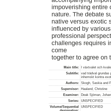
impoverishing entire 
nature. The debate s
native versus exotic 
influenced by variou
professional perspect
challenges requires i
come
together to agree on 
Main title:
I växtvalet och kvale
Subtitle:
vad trädval grundas 
inhemskt kontra exot
Authors:
Skogh, Saskia
and
F
Supervisor:
Haaland, Christine
Examiner:
Deak Sjöman, Joha
Series:
UNSPECIFIED
Volume/Sequential
UNSPECIFIED
designation: