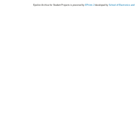
Epsilon Archive for Student Projects is
powored by
EPrints 3
developed by
School of Electronics an