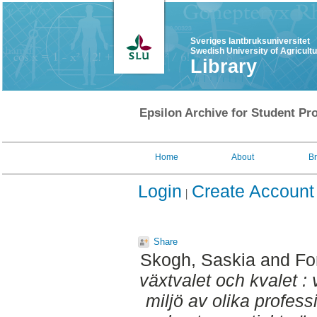
Sveriges lantbruksuniversitet
Swedish University of Agricult
Library
Epsilon Archive for Student Pro
Home
About
B
Login
Create Account
Share
Skogh, Saskia
and
Fo
växtvalet och kvalet :
miljö av olika profes