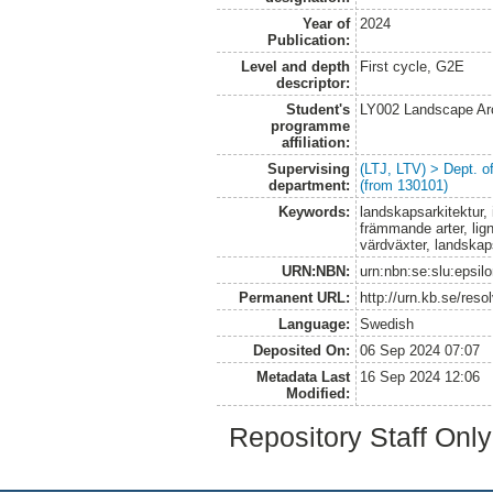
Year of
2024
Publication:
Level and depth
First cycle, G2E
descriptor:
Student's
LY002 Landscape Ar
programme
affiliation:
Supervising
(LTJ, LTV) > Dept. 
department:
(from 130101)
Keywords:
landskapsarkitektur, 
främmande arter, lig
värdväxter, landskap
URN:NBN:
urn:nbn:se:slu:epsil
Permanent URL:
http://urn.kb.se/res
Language:
Swedish
Deposited On:
06 Sep 2024 07:07
Metadata Last
16 Sep 2024 12:06
Modified:
Repository Staff Onl