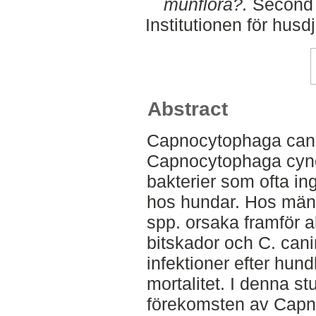
munflora?.
Second 
Institutionen för hus
Abstract
Capnocytophaga can
Capnocytophaga cyn
bakterier som ofta in
hos hundar. Hos mä
spp. orsaka framför al
bitskador och C. cani
infektioner efter hu
mortalitet. I denna s
förekomsten av Capn