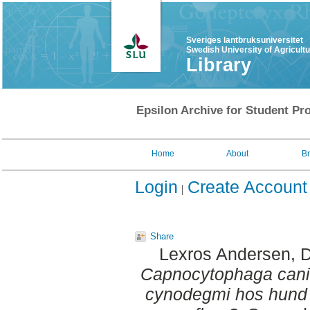
Sveriges lantbruksuniversitet
Swedish University of Agricult
Library
Epsilon Archive for Student Pro
Home
About
B
Login
Create Account
Share
Lexros Andersen, 
Capnocytophaga can
cynodegmi hos hund :