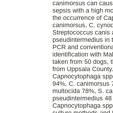
canimorsus can cause
sepsis with a high mor
the occurrence of Ca
canimorsus, C. cynod
Streptococcus canis
pseudintermedius in t
PCR and conventiona
identification with M
taken from 50 dogs, t
from Uppsala County.
Capnocytophaga spp
94%, C. canimorsus 
multocida 78%, S. ca
pseudintermedius 48
Capnocytophaga spp.
culture methods and 