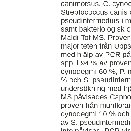
canimorsus, C. cynod
Streptococcus canis
pseudintermedius i
samt bakteriologisk o
Maldi-Tof MS. Prover 
majoriteten från Upps
med hjälp av PCR p
spp. i 94 % av prove
cynodegmi 60 %, P. m
% och S. pseudinter
undersökning med hjä
MS påvisades Capnoc
proven från munflora
cynodegmi 10 % och 
av S. pseudintermedi
inte påvisas. PCR vi