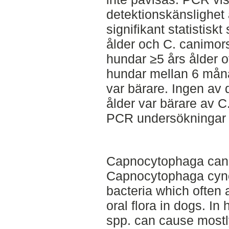
detektionskänslighet 
signifikant statistis
ålder och C. canimor
hundar ≥5 års ålder o
hundar mellan 6 måna
var bärare. Ingen av
ålder var bärare av 
PCR undersökningar 
Capnocytophaga can
Capnocytophaga cyn
bacteria which often 
oral flora in dogs. 
spp. can cause mostl