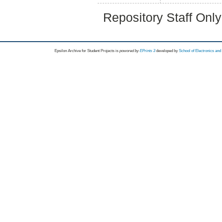
Repository Staff Onl
Epsilon Archive for Student Projects is
powored by
EPrints 3
developed by
School of Electronics an