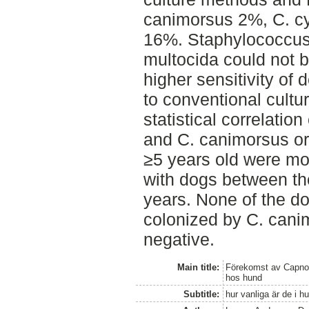
canimorsus 2%, C. c
16%. Staphylococcus
multocida could not 
higher sensitivity of
to conventional cultu
statistical correlati
and C. canimorsus o
≥5 years old were mo
with dogs between th
years. None of the d
colonized by C. cani
negative.
Main title:
Förekomst av Capno
hos hund
Subtitle:
hur vanliga är de i 