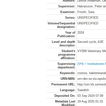
Authors:
Lexros Andersen, De
Supervisor:
Halvarsson, Peter
a
Examiner:
Frosth, Sara
Series:
UNSPECIFIED
Volume/Sequential
UNSPECIFIED
designation:
Year of
2024
Publication:
Level and depth
Second cycle, A2E
descriptor:
Student's
VY009 Veterinary M
programme
affiliation:
Supervising
(VH) > Institutionen
department:
Keywords:
zoonos, bakterieana
URN:NBN:
urn:nbn:se:slu:epsil
Permanent URL:
http://urn.kb.se/res
Language:
Swedish
Deposited On:
03 Sep 2024 07:08
Metadata Last
19 Aug 2025 01:15
Modified: