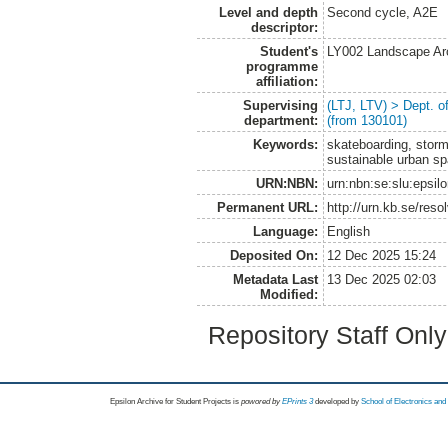
Level and depth
Second cycle, A2E
descriptor:
Student's
LY002 Landscape Ar
programme
affiliation:
Supervising
(LTJ, LTV) > Dept. 
department:
(from 130101)
Keywords:
skateboarding, stormw
sustainable urban s
URN:NBN:
urn:nbn:se:slu:epsil
Permanent URL:
http://urn.kb.se/res
Language:
English
Deposited On:
12 Dec 2025 15:24
Metadata Last
13 Dec 2025 02:03
Modified:
Repository Staff Onl
Epsilon Archive for Student Projects is
powored by
EPrints 3
developed by
School of Electronics an