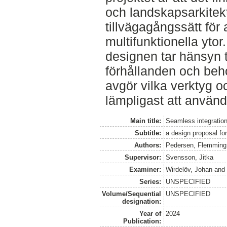
och landskapsarkitekt
tillvägagångssätt för
multifunktionella ytor
designen tar hänsyn ti
förhållanden och beh
avgör vilka verktyg o
lämpligast att använd
Main title:
Seamless integration
Subtitle:
a design proposal fo
Authors:
Pedersen, Flemming
Supervisor:
Svensson, Jitka
Examiner:
Wirdelöv, Johan
an
Series:
UNSPECIFIED
Volume/Sequential
UNSPECIFIED
designation:
Year of
2024
Publication: