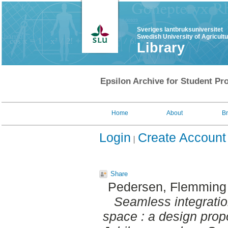
Sveriges lantbruksuniversitet
Swedish University of Agricult
Library
Epsilon Archive for Student Pro
Home
About
B
Login
Create Account
Share
Pedersen, Flemming
Seamless integratio
space : a design prop