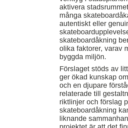
aktivera stadsrumme
många skateboardåkar
autentiskt eller genui
skateboardupplevelsen
skateboardåkning ber
olika faktorer, varav 
byggda miljön.
Förslaget stöds av lit
ger ökad kunskap o
och en djupare förstå
relaterade till gestal
riktlinjer och förslag
skateboardåkning kan
liknande sammanhang.
projektet är att det fi