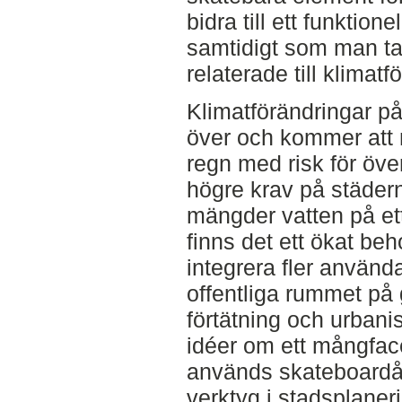
bidra till ett funktio
samtidigt som man tar
relaterade till klimatf
Klimatförändringar p
över och kommer att m
regn med risk för över
högre krav på städern
mängder vatten på ett
finns det ett ökat beh
integrera fler använda
offentliga rummet på 
förtätning och urbani
idéer om ett mångface
används skateboardå
verktyg i stadsplaner