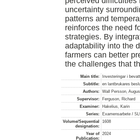
perceived difficulties
uncertainty surroundin
patterns and tempera
reinforces the need fo
strategies. By integr
adaptability into the
farmers can better p
the challenges that t
Main title:
Investeringar i bev
Subtitle:
en lantbrukares besl
Authors:
Wall Persson, Augus
Supervisor:
Ferguson, Richard
Examiner:
Hakelius, Karin
Series:
Examensarbete / SLU
Volume/Sequential
1608
designation:
Year of
2024
Publication: