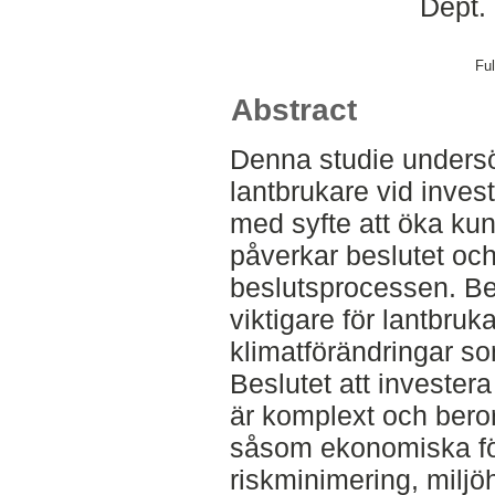
Dept.
Ful
Abstract
Denna studie unders
lantbrukare vid inve
med syfte att öka ku
påverkar beslutet och a
beslutsprocessen. Beva
viktigare för lantbruka
klimatförändringar so
Beslutet att invester
är komplext och bero
såsom ekonomiska föru
riskminimering, miljö