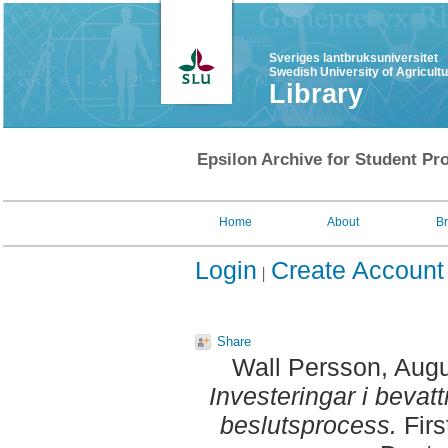
Sveriges lantbruksuniversitet
Swedish University of Agricult
Library
Epsilon Archive for Student Pro
Home
About
B
Login
Create Account
Share
Wall Persson, Aug
Investeringar i beva
beslutsprocess.
Firs