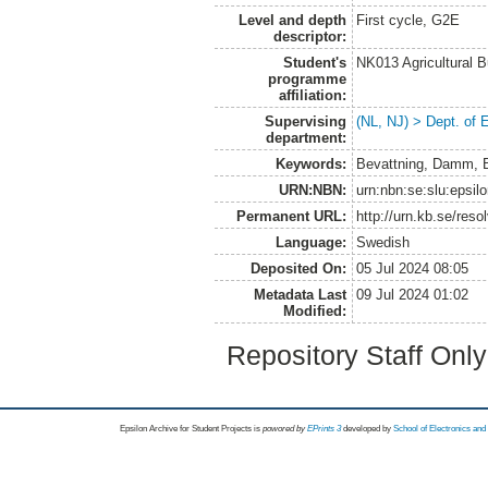
Level and depth
First cycle, G2E
descriptor:
Student's
NK013 Agricultural 
programme
affiliation:
Supervising
(NL, NJ) > Dept. of
department:
Keywords:
Bevattning, Damm, 
URN:NBN:
urn:nbn:se:slu:epsil
Permanent URL:
http://urn.kb.se/res
Language:
Swedish
Deposited On:
05 Jul 2024 08:05
Metadata Last
09 Jul 2024 01:02
Modified:
Repository Staff Onl
Epsilon Archive for Student Projects is
powored by
EPrints 3
developed by
School of Electronics an