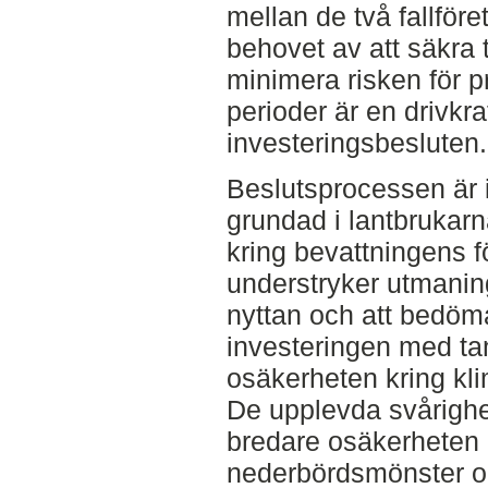
mellan de två fallföre
behovet av att säkra t
minimera risken för p
perioder är en drivkr
investeringsbesluten.
Beslutsprocessen är i
grundad i lantbrukar
kring bevattningens fö
understryker utmanin
nyttan och att bedöm
investeringen med t
osäkerheten kring kli
De upplevda svårighe
bredare osäkerheten 
nederbördsmönster o