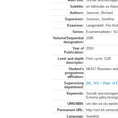
Main title:
Socialt ansvarstagan
Subtitle:
en fallstudie av Ab
Authors:
Jansson, Richard
Supervisor:
Jonsson, Josefina
Examiner:
Langendahl, Per-And
Series:
Examensarbete / SLU
Volume/Sequential
1585
designation:
Year of
2024
Publication:
Level and depth
First cycle, G2E
descriptor:
Student's
NK017 Business and
programme
affiliation:
Supervising
(NL, NJ) > Dept. of
department:
Keywords:
Socialt ansvarstagand
Externa påtryckning
URN:NBN:
urn:nbn:se:slu:epsil
Permanent URL:
http://urn.kb.se/res
Language:
Swedish