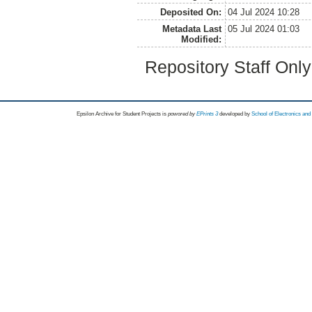
Deposited On:
04 Jul 2024 10:28
Metadata Last
05 Jul 2024 01:03
Modified:
Repository Staff Onl
Epsilon Archive for Student Projects is
powored by
EPrints 3
developed by
School of Electronics an