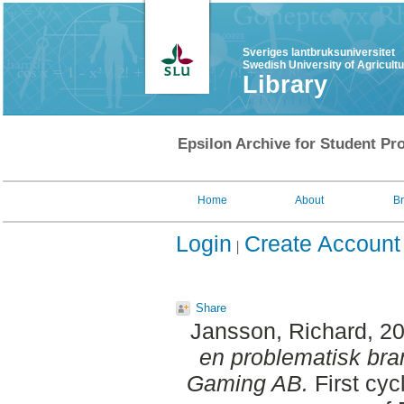
Sveriges lantbruksuniversitet
Swedish University of Agricult
Library
Epsilon Archive for Student Pro
Home
About
B
Login
Create Account
Share
Jansson, Richard
, 2
en problematisk bran
Gaming AB.
First cyc