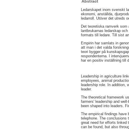
Abstract
Ledarskapet inom svenskt lant
ekonomi, anställda, djurprod
ledarroll. Utöver det utreds o
Det teoretiska ramverk som a
lantbrukarnas ledarskap och 
formats till ledare. Till sist
Empirin har samlats in genom 
att man i det valda forsknin
teori bygger på kunskapsgape
respondenterna. I intervjuer
har en positiv inställning till
Leadership in agriculture link
employees, animal production
leadership role. In addition, 
leader.
The theoretical framework us
farmers' leadership and well-
been shaped into leaders. Fin
The empirical findings have 
telephone. The conclusions 
great need for efforts linked
can be found, but also throu