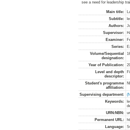
see a need for leadership tra
Main title:
L
Subtitle:
l
Authors:
J
Supervisor:
H
Examiner:
F
Series:
E
Volume/Sequential
1
designation:
Year of Publication:
2
Level and depth
F
descriptor:
Student's programme
N
affiliation:
Supervising department:
(
Keywords:
l
d
URN:NBN:
u
Permanent URL:
h
Language:
S