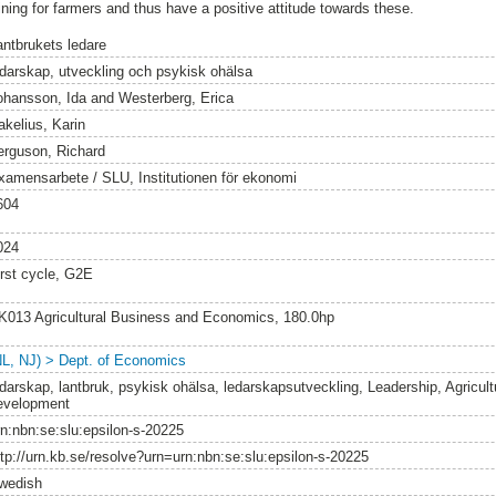
ining for farmers and thus have a positive attitude towards these.
antbrukets ledare
edarskap, utveckling och psykisk ohälsa
ohansson, Ida
and
Westerberg, Erica
akelius, Karin
erguson, Richard
xamensarbete / SLU, Institutionen för ekonomi
604
024
irst cycle, G2E
K013 Agricultural Business and Economics, 180.0hp
NL, NJ) > Dept. of Economics
edarskap, lantbruk, psykisk ohälsa, ledarskapsutveckling, Leadership, Agricultu
evelopment
rn:nbn:se:slu:epsilon-s-20225
ttp://urn.kb.se/resolve?urn=urn:nbn:se:slu:epsilon-s-20225
wedish