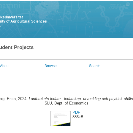
uksuniversitet
ity of Agricultural Sciences
y
udent Projects
About
Browse
Search
rg, Erica
, 2024.
Lantbrukets ledare : ledarskap, utveckling och psykisk ohäls
SLU, Dept. of Economics
PDF
886kB