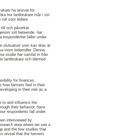
rukare ha ansvar för
öka hur lantbrukare mår i sin
n roll som ledare.
till och påverkar
genom sitt beteende, har
ra respondenter faller under.
De slutsatser som kan dras är
sa inom ledarroller. Denna
na studie har samlat in från
för lantbrukare och därmed
sibility for finances,
 how farmers feel in their
eveloping in their role as a
e to and influence the
hrough their behavior, have
 our respondents fall under.
een interviewed by
research area where we see a
gap and the few studies that
so reveal that the farmers