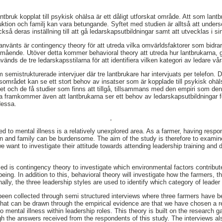
bruk kopplat till psykisk ohälsa är ett dåligt utforskat område. Att som lantb
uktion och familj kan vara betungande. Syftet med studien är alltså att unders
ckså deras inställning till att gå ledarskapsutbildningar samt att utvecklas i si
nvänts är contingency theory för att utreda vilka omvärldsfaktorer som bidrar 
mående. Utöver detta kommer behavioral theory att utreda hur lantbrukarna, 
 används de tre ledarskapsstilarna för att identifiera vilken kategori av ledare vå
semistrukturerade intervjuer där tre lantbrukare har intervjuats per telefon. 
gsområdet kan se ett stort behov av insatser som är kopplade till psykisk ohäl
t och de få studier som finns att tillgå, tillsammans med den empiri som den
na framkommer även att lantbrukarna ser ett behov av ledarskapsutbildningar 
 dessa.
,
ed to mental illness is a relatively unexplored area. As a farmer, having respon
 and family can be burdensome. The aim of the study is therefore to examine
we want to investigate their attitude towards attending leadership training and d
ed is contingency theory to investigate which environmental factors contribut
being. In addition to this, behavioral theory will investigate how the farmers, t
ally, the three leadership styles are used to identify which category of leader
been collected through semi structured interviews where three farmers have b
that can be drawn through the empirical evidence are that we have chosen a 
 to mental illness within leadership roles. This theory is built on the research 
gh the answers received from the respondents of this study. The interviews al