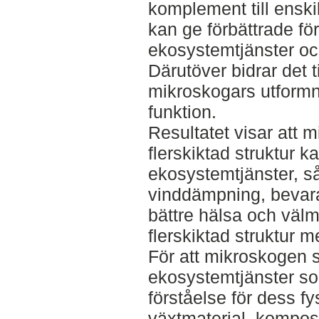
komplement till enski
kan ge förbättrade för
ekosystemtjänster och
Därutöver bidrar det t
mikroskogars utform
funktion.
Resultatet visar att 
flerskiktad struktur k
ekosystemtjänster, 
vinddämpning, bevara
bättre hälsa och väl
flerskiktad struktur m
För att mikroskogen 
ekosystemtjänster so
förståelse för dess 
växtmaterial, kompos