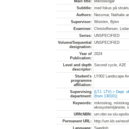
Main title:
Mikroskogar
Subtitle:
med fokus på struktu
Authors:
Nessmar, Nathalie
a
Supervisor:
Wiström, Björn
Examiner:
Christoffersen, Lisbe
Series:
UNSPECIFIED
Volume/Sequential
UNSPECIFIED
designation:
Year of
2024
Publication:
Level and depth
Second cycle, A2E
descriptor:
Student's
LY002 Landscape Ar
programme
affiliation:
Supervising
(LTJ, LTV) > Dept. 
department:
(from 130101)
Keywords:
mikroskog, miniskog,
ekosystemtjänster, st
URN:NBN:
urn:nbn:se:slu:epsil
Permanent URL:
http://urn.kb.se/res
Language:
Swedish