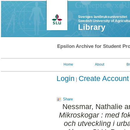
Sveriges lantbruksuniversitet
Swedish University of Agricult
Library
Epsilon Archive for Student Pro
Home
About
B
Login
Create Account
Share
Nessmar, Nathalie
a
Mikroskogar : med fo
och utveckling i urba