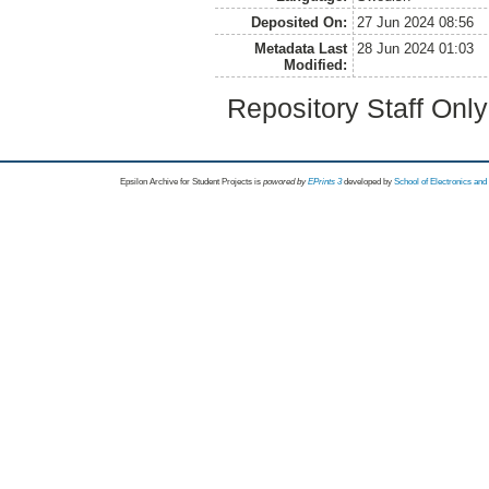
Deposited On:
27 Jun 2024 08:56
Metadata Last
28 Jun 2024 01:03
Modified:
Repository Staff Onl
Epsilon Archive for Student Projects is
powored by
EPrints 3
developed by
School of Electronics an