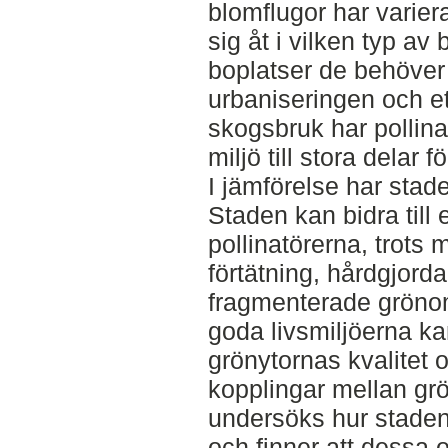
blomflugor har varier
sig åt i vilken typ av
boplatser de behöver 
urbaniseringen och ett
skogsbruk har pollinat
miljö till stora delar 
I jämförelse har staden
Staden kan bidra till e
pollinatörerna, trot
förtätning, hårdgjorda
fragmenterade gröno
goda livsmiljöerna ka
grönytornas kvalitet 
kopplingar mellan gr
undersöks hur staden
och finner att dessa 