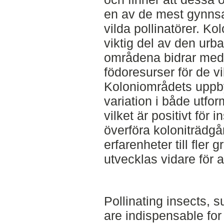
en av de mest gynns
vilda pollinatörer. K
viktig del av den urb
områdena bidrar med 
födoresurser för de vi
Koloniområdets uppby
variation i både utfo
vilket är positivt för
överföra koloniträdg
erfarenheter till fle
utvecklas vidare för a
Pollinating insects, 
are indispensable fo