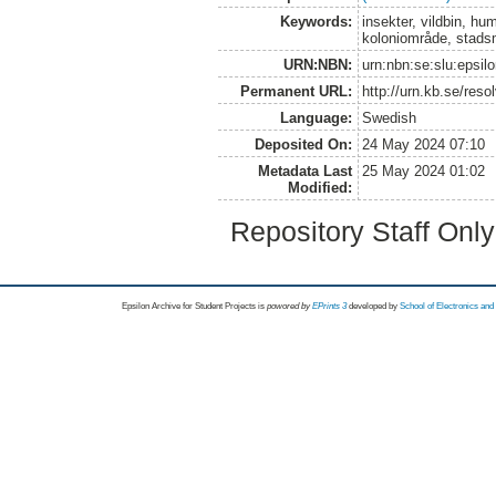
Keywords:
insekter, vildbin, hum
koloniområde, stadsmi
URN:NBN:
urn:nbn:se:slu:epsil
Permanent URL:
http://urn.kb.se/res
Language:
Swedish
Deposited On:
24 May 2024 07:10
Metadata Last
25 May 2024 01:02
Modified:
Repository Staff Onl
Epsilon Archive for Student Projects is
powored by
EPrints 3
developed by
School of Electronics an