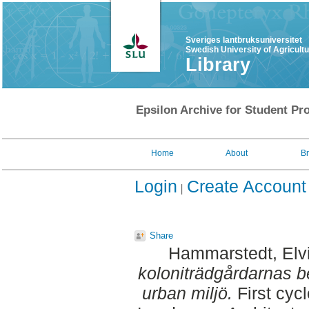
Sveriges lantbruksuniversitet
Swedish University of Agricult
Library
Epsilon Archive for Student Pro
Home
About
B
Login
Create Account
Share
Hammarstedt, Elv
koloniträdgårdarnas bet
urban miljö.
First cyc