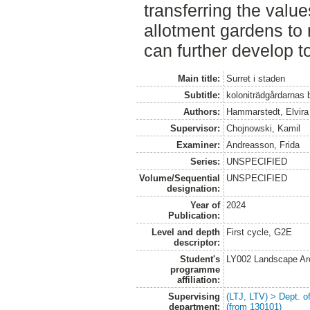
transferring the valu
allotment gardens to 
can further develop to
Main title:
Surret i staden
Subtitle:
koloniträdgårdarnas b
Authors:
Hammarstedt, Elvira
Supervisor:
Chojnowski, Kamil
Examiner:
Andreasson, Frida
Series:
UNSPECIFIED
Volume/Sequential
UNSPECIFIED
designation:
Year of
2024
Publication:
Level and depth
First cycle, G2E
descriptor:
Student's
LY002 Landscape Ar
programme
affiliation:
Supervising
(LTJ, LTV) > Dept. 
department:
(from 130101)