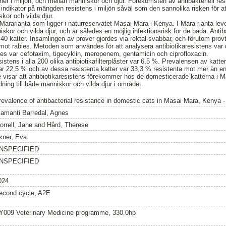
erier i miljön, och mellan människor och djur. Förekomsten av antibakteriell r
ndikator på mängden resistens i miljön såväl som den sannolika risken för at
kor och vilda djur.
ararianta som ligger i naturreservatet Masai Mara i Kenya. I Mara-rianta leve
or och vilda djur, och är således en möjlig infektionsrisk för de båda. Antiba
n 40 katter. Insamlingen av prover gjordes via rektal-svabbar, och förutom pro
ot rabies. Metoden som användes för att analysera antibiotikaresistens var 
es var cefotaxim, tigecyklin, meropenem, gentamicin och ciprofloxacin.
istens i alla 200 olika antibiotikafilterplåster var 6,5 %. Prevalensen av katt
var 22,5 % och av dessa resistenta katter var 33,3 % resistenta mot mer än en 
 visar att antibiotikaresistens förekommer hos de domesticerade katterna i Ma
idning till både människor och vilda djur i området.
revalence of antibacterial resistance in domestic cats in Masai Mara, Kenya 
iamanti Barredal, Agnes
orrell, Jane
and
Hård, Therese
xner, Eva
NSPECIFIED
NSPECIFIED
024
econd cycle, A2E
Y009 Veterinary Medicine programme, 330.0hp