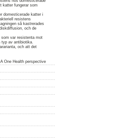
esistens hos domesticerade
t katter fungerar som
r domesticerade katter i
kteriell resistens
vtagningen så kastrerades
diskdiffusion, och de
er som var resistenta mot
typ av antibiotika.
rarianta, och att det
- A One Health perspective