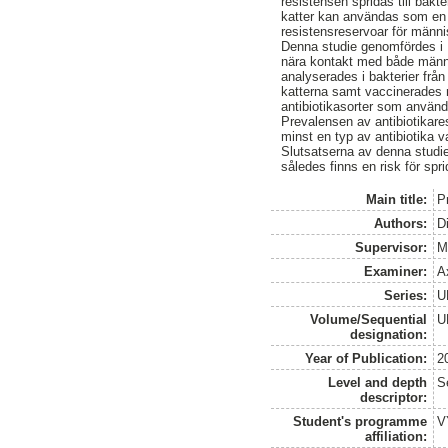
resistensen spridas till bakt
katter kan användas som en i
resistensreservoar för männis
Denna studie genomfördes i M
nära kontakt med både människ
analyserades i bakterier frå
katterna samt vaccinerades m
antibiotikasorter som använd
Prevalensen av antibiotikares
minst en typ av antibiotika 
Slutsatserna av denna studie
således finns en risk för spr
Main title:
P
Authors:
D
Supervisor:
M
Examiner:
A
Series:
U
Volume/Sequential
U
designation:
Year of Publication:
2
Level and depth
S
descriptor:
Student's programme
V
affiliation: