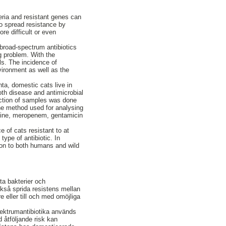
eria and resistant genes can
so spread resistance by
re difficult or even
 broad-spectrum antibiotics
ng problem. With the
ls. The incidence of
vironment as well as the
ta, domestic cats live in
oth disease and antimicrobial
lection of samples was done
The method used for analysing
ycline, meropenem, gentamicin
e of cats resistant to at
ype of antibiotic. In
sion to both humans and wild
ta bakterier och
ckså sprida resistens mellan
 eller till och med omöjliga
spektrumantibiotika används
d åtföljande risk kan