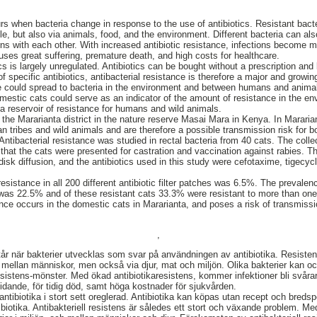
urs when bacteria change in response to the use of antibiotics. Resistant bact
e, but also via animals, food, and the environment. Different bacteria can al
ns with each other. With increased antibiotic resistance, infections become mo
uses great suffering, premature death, and high costs for healthcare.
cs is largely unregulated. Antibiotics can be bought without a prescription and
specific antibiotics, antibacterial resistance is therefore a major and growi
ce could spread to bacteria in the environment and between humans and anima
omestic cats could serve as an indicator of the amount of resistance in the en
s a reservoir of resistance for humans and wild animals.
the Mararianta district in the nature reserve Masai Mara in Kenya. In Mararian
n tribes and wild animals and are therefore a possible transmission risk for b
 Antibacterial resistance was studied in rectal bacteria from 40 cats. The col
e that the cats were presented for castration and vaccination against rabies. 
 disk diffusion, and the antibiotics used in this study were cefotaxime, tigec
resistance in all 200 different antibiotic filter patches was 6.5%. The prevalenc
 was 22.5% and of these resistant cats 33.3% were resistant to more than one t
tance occurs in the domestic cats in Mararianta, and poses a risk of transmis
,
står när bakterier utvecklas som svar på användningen av antibiotika. Resisten
 mellan människor, men också via djur, mat och miljön. Olika bakterier kan o
sistens-mönster. Med ökad antibiotikaresistens, kommer infektioner bli svårare
t lidande, för tidig död, samt höga kostnader för sjukvården.
ntibiotika i stort sett oreglerad. Antibiotika kan köpas utan recept och bred
ntibiotika. Antibakteriell resistens är således ett stort och växande problem. Me