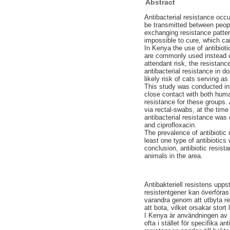
Abstract
Antibacterial resistance occ
be transmitted between peopl
exchanging resistance patter
impossible to cure, which ca
In Kenya the use of antibioti
are commonly used instead of 
attendant risk, the resistan
antibacterial resistance in d
likely risk of cats serving a
This study was conducted in 
close contact with both huma
resistance for these groups.
via rectal-swabs, at the tim
antibacterial resistance was
and ciprofloxacin.
The prevalence of antibiotic 
least one type of antibiotics
conclusion, antibiotic resis
animals in the area.
Antibakteriell resistens upp
resistentgener kan överföras
varandra genom att utbyta re
att bota, vilket orsakar stor
I Kenya är användningen av a
ofta i stället för specifika a