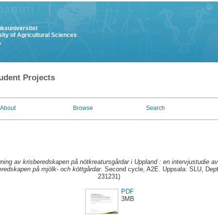
uksuniversitet
ity of Agricultural Sciences
y
udent Projects
About
Browse
Search
ning av krisberedskapen på nötkreatursgårdar i Uppland : en intervjustudie a
beredskapen på mjölk- och köttgårdar.
Second cycle, A2E. Uppsala: SLU, Dept. 
231231)
PDF
3MB