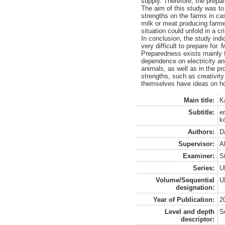
supply. Therefore, the prepar
The aim of this study was to 
strengths on the farms in cas
milk or meat producing farme
situation could unfold in a cri
In conclusion, the study indi
very difficult to prepare for
Preparedness exists mainly f
dependence on electricity and 
animals, as well as in the p
strengths, such as creativity
themselves have ideas on how
Main title:
K
Subtitle:
e
k
Authors:
D
Supervisor:
A
Examiner:
S
Series:
U
Volume/Sequential
U
designation:
Year of Publication:
2
Level and depth
S
descriptor: