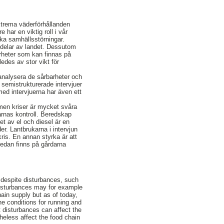
xtrema väderförhållanden
e har en viktig roll i vår
ika samhällsstörningar.
a delar av landet. Dessutom
arheter som kan finnas på
edes av stor vikt för
analysera de sårbarheter och
 semistrukturerade intervjuer
ed intervjuerna har även ett
 men kriser är mycket svåra
karnas kontroll. Beredskap
et av el och diesel är en
er. Lantbrukarna i intervjun
kris. En annan styrka är att
 redan finns på gårdarna
e despite disturbances, such
disturbances may for example
hain supply but as of today,
he conditions for running and
t disturbances can affect the
theless affect the food chain