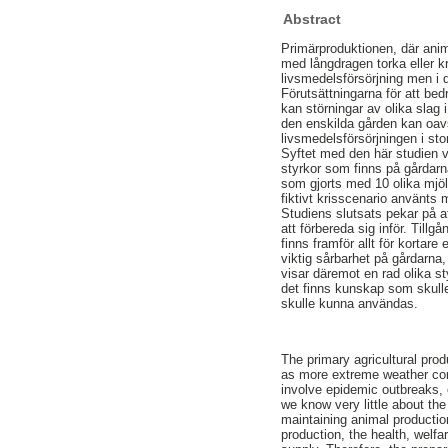
Abstract
Primärproduktionen, där anim
med långdragen torka eller kra
livsmedelsförsörjning men i d
Förutsättningarna för att bed
kan störningar av olika slag
den enskilda gården kan oavs
livsmedelsförsörjningen i stor
Syftet med den här studien v
styrkor som finns på gårdarn
som gjorts med 10 olika mjöl
fiktivt krisscenario använts m
Studiens slutsats pekar på at
att förbereda sig inför. Till
finns framför allt för kortar
viktig sårbarhet på gårdarna,
visar däremot en rad olika st
det finns kunskap som skulle 
skulle kunna användas.
The primary agricultural pro
as more extreme weather cond
involve epidemic outbreaks, o
we know very little about the
maintaining animal production
production, the health, welfa