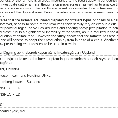
edness of the farmers is of great importance to the food supply in our country
investigate cattle farmers’ thoughts on preparedness, as well as to analyze th
e of a societal crisis. The results are based on semi-structured interviews co
rs around the Uppland area. During the interviews, a fictional scenario was us
sis.
cates that the farmers are indeed prepared for different types of crises to a ce
. Moreover, access to some of the resources they heavily rely on even in a crisis
or power outages, as well as droughts and flooding/heavy precipitation to s
diesel fuel is a significant vulnerability of the farms, as it is required in the d
roduction of animal feed. However, the study shows that the farmers possess a 
 and willingness to adapt their production system in case of a crisis. Another 
 pre-existing resources could be used in a crisis.
artläggning av krisberedskapen på nötkreatursgårdar i Uppland
n intervjustudie av lantbrukares uppfattningar om sårbarheter och styrkor i b
öttgårdar
ahl, Christine
lvåsen, Karin
and
Nordling, Ulrika
ternberg Lewerin, Susanna
NSPECIFIED
NSPECIFIED
024
econd cycle, A2E