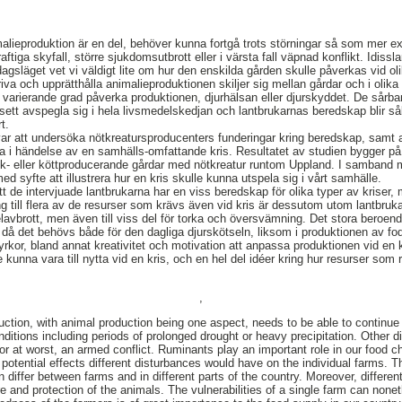
alieproduktion är en del, behöver kunna fortgå trots störningar så som mer e
ftiga skyfall, större sjukdomsutbrott eller i värsta fall väpnad konflikt. Idisslar
agsläget vet vi väldigt lite om hur den enskilda gården skulle påverkas vid ol
riva och upprätthålla animalieproduktionen skiljer sig mellan gårdar och i olik
 i varierande grad påverka produktionen, djurhälsan eller djurskyddet. De sårb
ett avspegla sig i hela livsmedelskedjan och lantbrukarnas beredskap blir sål
t.
ar att undersöka nötkreatursproducenters funderingar kring beredskap, samt 
a i händelse av en samhälls-omfattande kris. Resultatet av studien bygger på
k- eller köttproducerande gårdar med nötkreatur runtom Uppland. I samband m
ed syfte att illustrera hur en kris skulle kunna utspela sig i vårt samhälle.
t de intervjuade lantbrukarna har en viss beredskap för olika typer av kriser,
gång till flera av de resurser som krävs även vid kris är dessutom utom lantbru
e elavbrott, men även till viss del för torka och översvämning. Det stora beroend
 då det behövs både för den dagliga djurskötseln, liksom i produktionen av fod
yrkor, bland annat kreativitet och motivation att anpassa produktionen vid en 
kunna vara till nytta vid en kris, och en hel del idéer kring hur resurser som
,
duction, with animal production being one aspect, needs to be able to continu
itions including periods of prolonged drought or heavy precipitation. Other 
r at worst, an armed conflict. Ruminants play an important role in our food c
 potential effects different disturbances would have on the individual farms. T
 differ between farms and in different parts of the country. Moreover, differen
re and protection of the animals. The vulnerabilities of a single farm can none