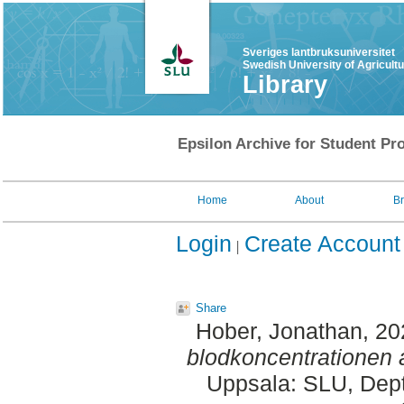
Sveriges lantbruksuniversitet
Swedish University of Agricult
Library
Epsilon Archive for Student Pro
Home
About
B
Login
Create Account
Share
Hober, Jonathan
, 2
blodkoncentrationen a
Uppsala: SLU, Dept.