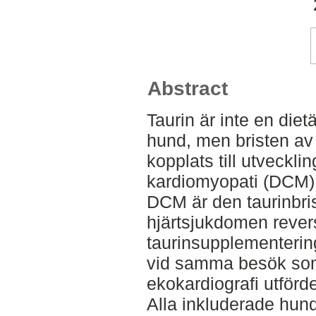
Abstract
Taurin är inte en diet
hund, men bristen av
kopplats till utveckli
kardiomyopati (DCM). T
DCM är den taurinbri
hjärtsjukdomen revers
taurinsupplementerin
vid samma besök som 
ekokardiografi utförd
Alla inkluderade hun