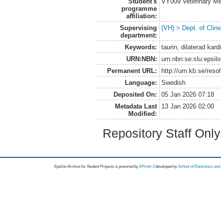
Student's
VY009 Veterinary M
programme
affiliation:
Supervising
(VH) > Dept. of Clini
department:
Keywords:
taurin, dilaterad kar
URN:NBN:
urn:nbn:se:slu:epsil
Permanent URL:
http://urn.kb.se/res
Language:
Swedish
Deposited On:
05 Jan 2026 07:18
Metadata Last
13 Jan 2026 02:00
Modified:
Repository Staff Onl
Epsilon Archive for Student Projects is
powored by
EPrints 3
developed by
School of Electronics an