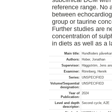
reference range. No 
between echocardiogr
group or taurine con
Further studies are n
concentration of sulp
in diets as well as a 
Main title:
Hundfoders påverkan
Authors:
Hober, Jonathan
Supervisor:
Häggström, Jens
an
Examiner:
Rönnberg, Henrik
Series:
UNSPECIFIED
Volume/Sequential
UNSPECIFIED
designation:
Year of
2024
Publication:
Level and depth
Second cycle, A2E
descriptor: