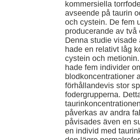
kommersiella torrfo
avseende på taurin o
och cystein. De fem u
producerande av två 
Denna studie visade a
hade en relativt låg k
cystein och metionin
hade fem individer o
blodkoncentrationer a
förhållandevis stor s
fodergrupperna. Detta
taurinkoncentrationen
påverkas av andra fak
påvisades även en s
en individ med taurin
den lägre normalrefer