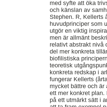
med syfte att öka triv
och känslan av samh
Stephen. R, Kellerts 
huvudprinciper som u
utgör en viktig inspira
men är allmänt beskri
relativt abstrakt nivå 
del mer konkreta till
biofilistiska principe
teoretisk utgångspunk
konkreta redskap i a
fungerar Kellerts (årt
mycket bättre och är
ett mer konkret plan.
på ett utmärkt sätt i 
att ta fram exempel p