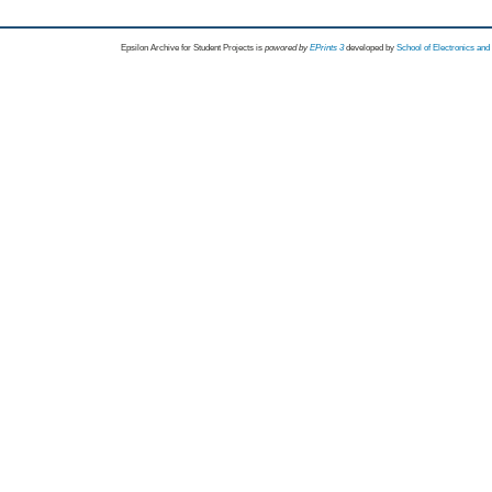
Epsilon Archive for Student Projects is
powored by
EPrints 3
developed by
School of Electronics an