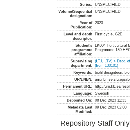
Series:
UNSPECIFIED
Volume/Sequential
UNSPECIFIED
designation:
Year of
2023
Publication:
Level and depth
First cycle, G2E
descriptor:
Student's
LK004 Horticultural
programme
Programme 180 HE
affiliation:
Supervising
(LTJ, LTV) > Dept. 
department:
(from 130101)
Keywords:
biofil designteori, bi
URN:NBN:
urn:nbn:se:slu:epsil
Permanent URL:
http://urn.kb.se/res
Language:
Swedish
Deposited On:
08 Dec 2023 11:33
Metadata Last
09 Dec 2023 02:00
Modified:
Repository Staff Onl