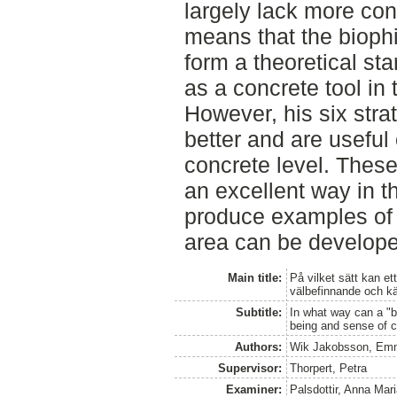
largely lack more con
means that the biophi
form a theoretical star
as a concrete tool in 
However, his six stra
better and are useful
concrete level. These
an excellent way in t
produce examples of 
area can be develope
Main title:
På vilket sätt kan ett
välbefinnande och kä
Subtitle:
In what way can a "bi
being and sense of c
Authors:
Wik Jakobsson, Em
Supervisor:
Thorpert, Petra
Examiner:
Palsdottir, Anna Mar