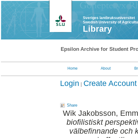
Sveriges lantbruksuniversitet
Swedish University of Agricult
Library
Epsilon Archive for Student Pro
Home
About
B
Login
Create Account
Share
Wik Jakobsson, Em
biofilistiskt perspekt
välbefinnande och 