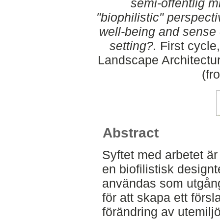
semi-offentlig m
"biophilistic" perspect
well-being and sense 
setting?.
First cycle
Landscape Architectu
(fr
Abstract
Syftet med arbetet är
en biofilistisk design
användas som utgångs
för att skapa ett försla
förändring av utemilj