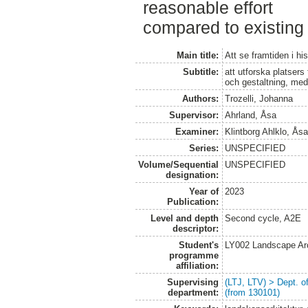
reasonable effort
compared to existing
Main title:
Att se framtiden i his
Subtitle:
att utforska platsers
och gestaltning, med 
Authors:
Trozelli, Johanna
Supervisor:
Ahrland, Åsa
Examiner:
Klintborg Ahlklo, Ås
Series:
UNSPECIFIED
Volume/Sequential
UNSPECIFIED
designation:
Year of
2023
Publication:
Level and depth
Second cycle, A2E
descriptor:
Student's
LY002 Landscape Ar
programme
affiliation:
Supervising
(LTJ, LTV) > Dept. 
department:
(from 130101)