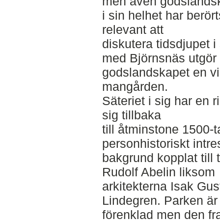
men även godslands
i sin helhet har berö
relevant att
diskutera tidsdjupet i 
med Björnsnäs utgör
godslandskapet en vik
mangården.
Säteriet i sig har en 
sig tillbaka
till åtminstone 1500-
personhistoriskt intr
bakgrund kopplat till
Rudolf Abelin liksom
arkitekterna Isak Gus
Lindegren. Parken är
förenklad men den f