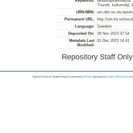
Keywords:
landskapsarkitektur, 
Trozelli, kulturmiljö,
URN:NBN:
urn:nbn:se:slu:epsil
Permanent URL:
http://urn.kb.se/res
Language:
Swedish
Deposited On:
28 Nov 2023 07:54
Metadata Last
01 Dec 2023 14:41
Modified:
Repository Staff Onl
Epsilon Archive for Student Projects is
powored by
EPrints 3
developed by
School of Electronics an