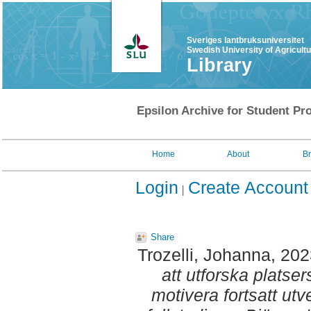
Sveriges lantbruksuniversitet
Swedish University of Agricult
Library
Epsilon Archive for Student Pro
Home
About
B
Login
Create Account
Share
Trozelli, Johanna
, 20
att utforska platser
motivera fortsatt ut