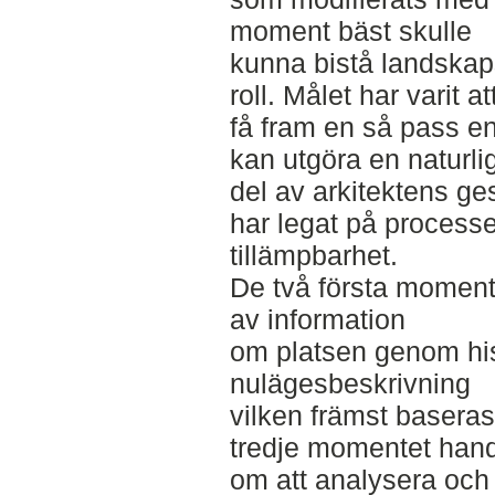
moment bäst skulle
kunna bistå landskaps
roll. Målet har varit at
få fram en så pass en
kan utgöra en naturli
del av arkitektens ge
har legat på process
tillämpbarhet.
De två första momen
av information
om platsen genom hi
nulägesbeskrivning
vilken främst baseras
tredje momentet hand
om att analysera och