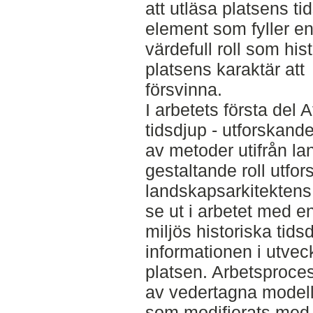
att utläsa platsens tid
element som fyller e
värdefull roll som hist
platsens karaktär att
försvinna.
I arbetets första del 
tidsdjup - utforskand
av metoder utifrån l
gestaltande roll utfor
landskapsarkitektens
se ut i arbetet med e
miljös historiska tidsd
informationen i utvec
platsen. Arbetsproces
av vedertagna modell
som modifierats med 