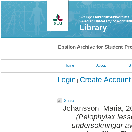
Sveriges lantbruksuniversitet
Swedish University of Agricult
Library
Epsilon Archive for Student Pro
Home
About
B
Login
Create Account
Share
Johansson, Maria
, 
(Pelophylax less
undersökningar a