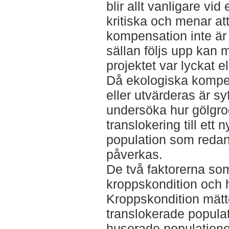
blir allt vanligare vi
kritiska och menar at
kompensation inte är t
sällan följs upp kan 
projektet var lyckat el
Då ekologiska kompen
eller utvärderas är s
undersöka hur gölgr
translokering till ett 
population som redan
påverkas.
De två faktorerna so
kroppskondition och
Kroppskondition mät
translokerade popula
huserade populatione