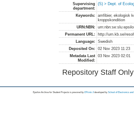
Supervising
(S) > Dept. of Ecolo
department:
Keywords:
amfibier, ekologisk 
kroppskondition
URN:NBN:
urn:nbn:se:slu:epsil
Permanent URL:
http://urn.kb.se/res
Language:
Swedish
Deposited On:
02 Nov 2023 11:23
Metadata Last
03 Nov 2023 02:01
Modified:
Repository Staff Onl
Epsilon Archive for Student Projects is
powored by
EPrints 3
developed by
School of Electronics an