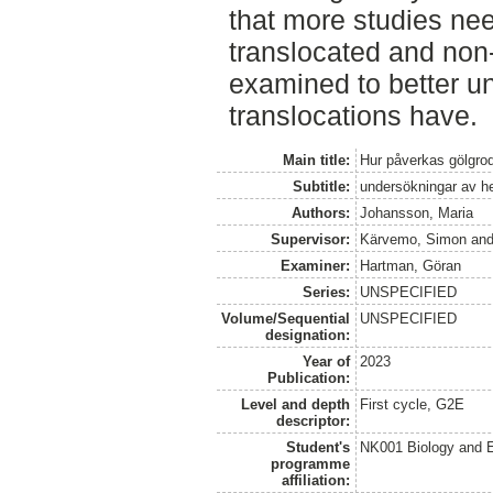
that more studies ne
translocated and non-
examined to better u
translocations have.
Main title:
Hur påverkas gölgrod
Subtitle:
undersökningar av h
Authors:
Johansson, Maria
Supervisor:
Kärvemo, Simon
an
Examiner:
Hartman, Göran
Series:
UNSPECIFIED
Volume/Sequential
UNSPECIFIED
designation:
Year of
2023
Publication:
Level and depth
First cycle, G2E
descriptor:
Student's
NK001 Biology and E
programme
affiliation: