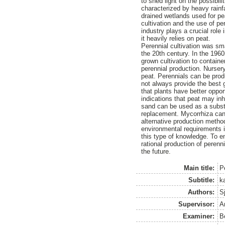
to shed light on the possibi
characterized by heavy rain
drained wetlands used for pe
cultivation and the use of pe
industry plays a crucial role
it heavily relies on peat.
Perennial cultivation was sma
the 20th century. In the 196
grown cultivation to containe
perennial production. Nurser
peat. Perennials can be produ
not always provide the best 
that plants have better oppo
indications that peat may inh
sand can be used as a subst
replacement. Mycorrhiza can 
alternative production meth
environmental requirements i
this type of knowledge. To e
rational production of peren
the future.
Main title:
P
Subtitle:
ka
Authors:
S
Supervisor:
A
Examiner:
B