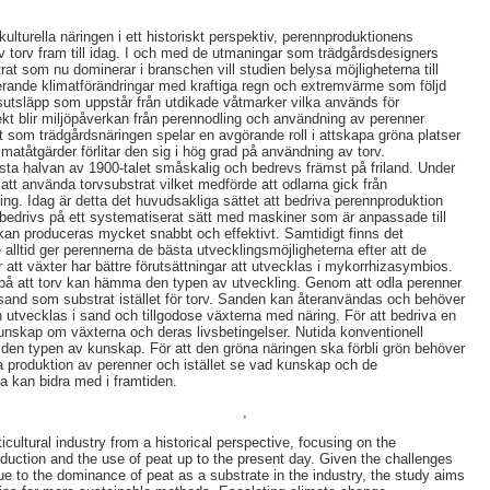
ulturella näringen i ett historiskt perspektiv, perennproduktionens
 torv fram till idag. I och med de utmaningar som trädgårdsdesigners
strat som nu dominerar i branschen vill studien belysa möjligheterna till
erande klimatförändringar med kraftiga regn och extremvärme som följd
tsläpp som uppstår från utdikade våtmarker vilka används för
rekt blir miljöpåverkan från perennodling och användning av perenner
t som trädgårdsnäringen spelar en avgörande roll i attskapa gröna platser
matåtgärder förlitar den sig i hög grad på användning av torv.
sta halvan av 1900-talet småskalig och bedrevs främst på friland. Under
e att använda torvsubstrat vilket medförde att odlarna gick från
dling. Idag är detta det huvudsakliga sättet att bedriva perennproduktion
bedrivs på ett systematiserat sätt med maskiner som är anpassade till
kan produceras mycket snabbt och effektivt. Samtidigt finns det
te alltid ger perennerna de bästa utvecklingsmöjligheterna efter att de
r att växter har bättre förutsättningar att utvecklas i mykorrhizasymbios.
 på att torv kan hämma den typen av utveckling. Genom att odla perenner
sand som substrat istället för torv. Sanden kan återanvändas och behöver
n utvecklas i sand och tillgodose växterna med näring. För att bedriva en
kunskap om växterna och deras livsbetingelser. Nutida konventionell
 den typen av kunskap. För att den gröna näringen ska förbli grön behöver
la produktion av perenner och istället se vad kunskap och de
 kan bidra med i framtiden.
,
cultural industry from a historical perspective, focusing on the
duction and the use of peat up to the present day. Given the challenges
e to the dominance of peat as a substrate in the industry, the study aims