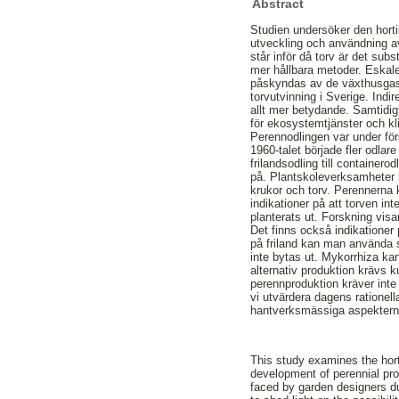
Abstract
Studien undersöker den hortik
utveckling och användning av
står inför då torv är det sub
mer hållbara metoder. Eskal
påskyndas av de växthusgasu
torvutvinning i Sverige. Indi
allt mer betydande. Samtidig
för ekosystemtjänster och kli
Perennodlingen var under för
1960-talet började fler odlar
frilandsodling till containero
på. Plantskoleverksamheter 
krukor och torv. Perennerna 
indikationer på att torven in
planterats ut. Forskning visa
Det finns också indikationer
på friland kan man använda 
inte bytas ut. Mykorrhiza ka
alternativ produktion krävs 
perennproduktion kräver inte
vi utvärdera dagens rationel
hantverksmässiga aspekterna
This study examines the horti
development of perennial pro
faced by garden designers du