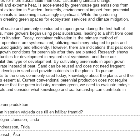
lities for more sustainable methods. Escalating climate change,
fall and extreme heat, is accelerated by greenhouse gas emissions from
at extraction in Sweden. Indirectly, environmental impact from perennial
rennials is becoming increasingly significant. While the gardening
 in creating green spaces for ecosystem services and climate mitigation,
ll-scale and primarily conducted in open grown during the first half of
0s, more growers began using peat substrates, leading to a shift from open
r cultivation. Today, container cultivation is the primary method of
y operations are systematized, utilizing machinery adapted to pots and
ced quickly and efficiently. However, there are indications that peat does
growth conditions for perennials after they are planted. Research shows
rtunities for development in mycorrhizal symbiosis, and there are
ibit this type of development. By cultivating perennials in open grown,
rate instead of peat. Sand can be reused and does not need frequent
develop in sand and provide nutrients to the plants. To pursue
ods to the ones commonly used today, knowledge about the plants and their
s essential. Current conventional perennial production does not require
nsure that the green industry remains green, we need to evaluate today’s
nials and consider what knowledge and craftsmanship can contribute in
erennproduktion
n historien vägleda oss till en hållbar framtid?
jögren Jonsson, Linda
ndreasson, Frida
ensch, Åsa