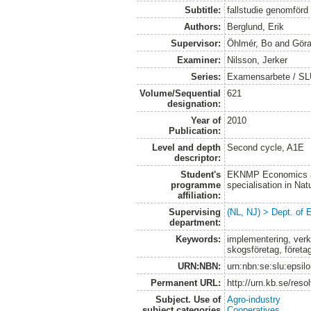
Subtitle:
fallstudie genomför
Authors:
Berglund, Erik
Supervisor:
Öhlmér, Bo
and
Göra
Examiner:
Nilsson, Jerker
Series:
Examensarbete / SLU
Volume/Sequential
621
designation:
Year of
2010
Publication:
Level and depth
Second cycle, A1E
descriptor:
Student's
EKNMP Economics an
programme
specialisation in N
affiliation:
Supervising
(NL, NJ) > Dept. of
department:
Keywords:
implementering, verkst
skogsföretag, företa
URN:NBN:
urn:nbn:se:slu:epsil
Permanent URL:
http://urn.kb.se/res
Subject. Use of
Agro-industry
subject categories
Cooperatives