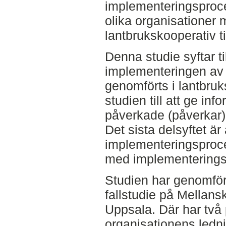
implementeringsproce
olika organisationer 
lantbrukskooperativ t
Denna studie syftar ti
implementeringen av 
genomförts i lantbruk
studien till att ge i
påverkade (påverkar
Det sista delsyftet är
implementeringsproce
med implementeringsp
Studien har genomför
fallstudie på Mellans
Uppsala. Där har två 
organisationens ledn