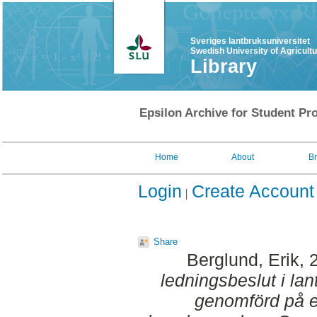
Sveriges lantbruksuniversitet
Swedish University of Agricult
Library
Epsilon Archive for Student Pro
Home
About
B
Login
Create Account
Share
Berglund, Erik
, 
ledningsbeslut i lan
genomförd på e