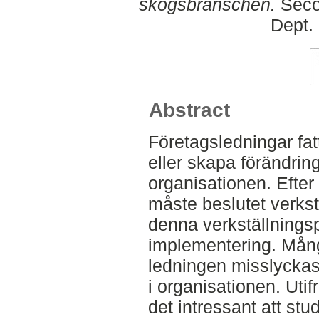
skogsbranschen.
Seco
Dept.
Abstract
Företagsledningar fatt
eller skapa förändrin
organisationen. Efter 
måste beslutet verkstä
denna verkställningsp
implementering. Mång
ledningen misslycka
i organisationen. Utif
det intressant att stu