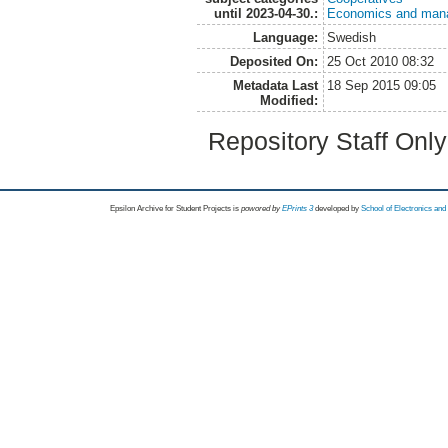
until 2023-04-30.:
Economics and man
Language:
Swedish
Deposited On:
25 Oct 2010 08:32
Metadata Last
18 Sep 2015 09:05
Modified:
Repository Staff Onl
Epsilon Archive for Student Projects is
powored by
EPrints 3
developed by
School of Electronics an