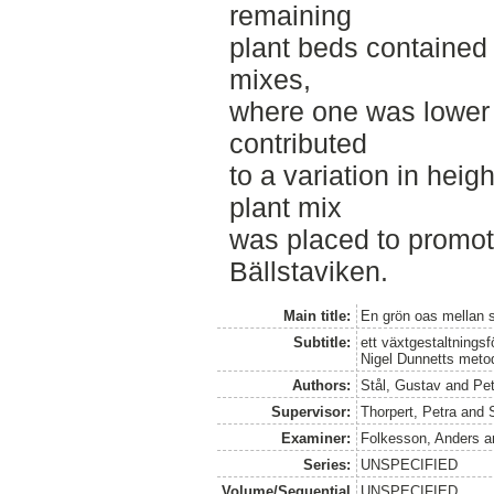
remaining
plant beds contained 
mixes,
where one was lower 
contributed
to a variation in heig
plant mix
was placed to promot
Bällstaviken.
Main title:
En grön oas mellan s
Subtitle:
ett växtgestaltnings
Nigel Dunnetts metodi
Authors:
Stål, Gustav
and
Pet
Supervisor:
Thorpert, Petra
and
Examiner:
Folkesson, Anders
a
Series:
UNSPECIFIED
Volume/Sequential
UNSPECIFIED