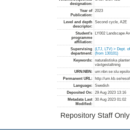
designation:
Year of
2023
Publication:
Level and depth
Second cycle, A2E
descriptor:
Student's
LY002 Landscape Ar
programme
affiliation:
Supervising
(LTJ, LTV) > Dept. 
department:
(from 130101)
Keywords:
naturalistiska plante
växtgestaltning
URN:NBN:
urn:nbn:se:slu:epsil
Permanent URL:
http://urn.kb.se/res
Language:
Swedish
Deposited On:
29 Aug 2023 13:16
Metadata Last
30 Aug 2023 01:02
Modified:
Repository Staff Onl