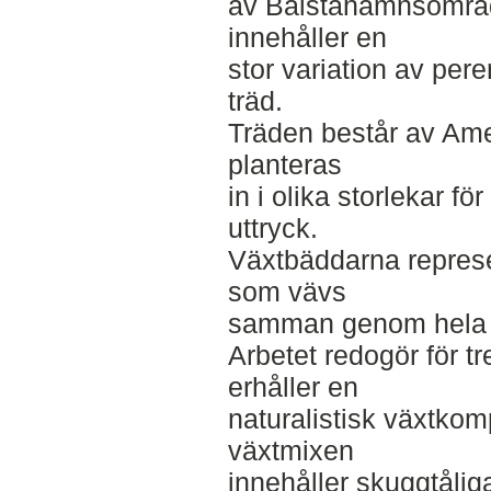
av Bälstahamnsområd
innehåller en
stor variation av per
träd.
Träden består av Ame
planteras
in i olika storlekar för
uttryck.
Växtbäddarna represen
som vävs
samman genom hela 
Arbetet redogör för t
erhåller en
naturalistisk växtkom
växtmixen
innehåller skuggtålig