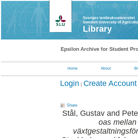
Sveriges lantbruksuniversitet
Swedish University of Agricult
Library
Epsilon Archive for Student Pro
Home
About
B
Login
Create Account
Share
Stål, Gustav
and
Pete
oas mellan 
växtgestaltningsför