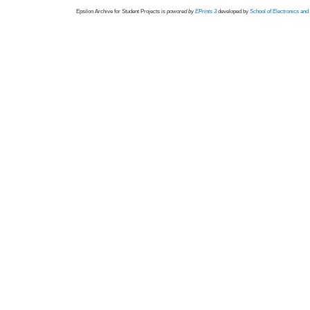
Epsilon Archive for Student Projects is
powored by
EPrints 3
developed by
School of Electronics an