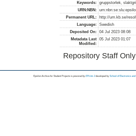
Keywords:
gruppstorlek, slaktgri
URN:NBN:
urn:nbn:se:slu:epsil
Permanent URL:
http://urn.kb.se/res
Language:
Swedish
Deposited On:
04 Jul 2023 08:08
Metadata Last
05 Jul 2023 01:07
Modified:
Repository Staff Onl
Epsilon Archive for Student Projects is
powored by
EPrints 3
developed by
School of Electronics an