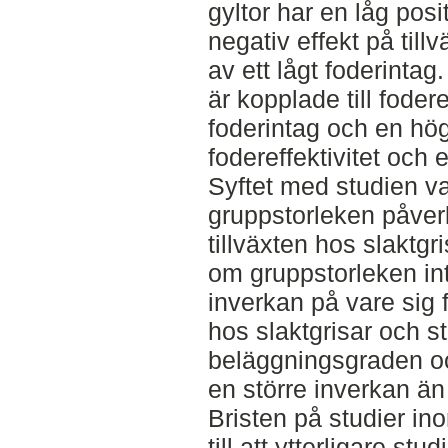
gyltor har en låg posi
negativ effekt på til
av ett lågt foderintag
är kopplade till fodere
foderintag och en hög
fodereffektivitet och 
Syftet med studien va
gruppstorleken påver
tillväxten hos slaktgr
om gruppstorleken in
inverkan på vare sig f
hos slaktgrisar och st
beläggningsgraden oc
en större inverkan än
Bristen på studier in
till att ytterligare st