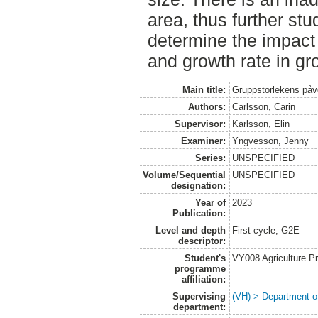
area, thus further st
determine the impact 
and growth rate in gr
Main title:
Gruppstorlekens påve
Authors:
Carlsson, Carin
Supervisor:
Karlsson, Elin
Examiner:
Yngvesson, Jenny
Series:
UNSPECIFIED
Volume/Sequential
UNSPECIFIED
designation:
Year of
2023
Publication:
Level and depth
First cycle, G2E
descriptor:
Student's
VY008 Agriculture P
programme
affiliation:
Supervising
(VH) > Department o
department: