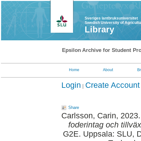
Sveriges lantbruksuniversitet
Swedish University of Agricult
Library
Epsilon Archive for Student Pro
Home
About
B
Login
Create Account
Share
Carlsson, Carin
, 2023
foderintag och tillväx
G2E. Uppsala: SLU, D