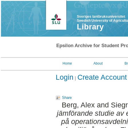
Sveriges lantbruksuniversitet
Swedish University of Agricult
Library
Epsilon Archive for Student Pro
Home
About
B
Login
Create Account
Share
Berg, Alex
and
Siegr
jämförande studie av 
på operationsavdeln