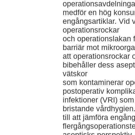
operationsavdelningar
medför en hög konsum
engångsartiklar. Vid 
operationsrockar
och operationslakan f
barriär mot mikroorga
att operationsrockar 
bibehåller dess asep
vätskor
som kontaminerar oper
postoperativ komplika
infektioner (VRI) so
bristande vårdhygien.
till att jämföra engån
flergångsoperationste
aseptisks perspektiv