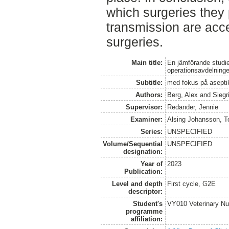
which surgeries they
transmission are acc
surgeries.
Main title:
En jämförande studie
operationsavdelning
Subtitle:
med fokus på asepti
Authors:
Berg, Alex
and
Siegr
Supervisor:
Redander, Jennie
Examiner:
Alsing Johansson, T
Series:
UNSPECIFIED
Volume/Sequential
UNSPECIFIED
designation:
Year of
2023
Publication:
Level and depth
First cycle, G2E
descriptor:
Student's
VY010 Veterinary N
programme
affiliation: