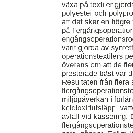
växa på textiler gjord
polyester och polypro
att det sker en högre
på flergångsoperatio
engångsoperationsrock
varit gjorda av syntet
operationstextilers pe
överens om att de fl
presterade bäst var d
Resultaten från flera 
flergångsoperationste
miljöpåverkan i förl
koldioxidutsläpp, v
avfall vid kassering. 
flergångsoperationste