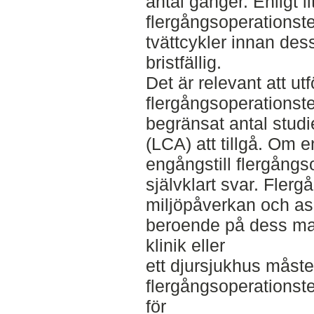
antal gånger. Enligt l
flergångsoperationst
tvättcykler innan des
bristfällig.
Det är relevant att ut
flergångsoperationstex
begränsat antal studi
(LCA) att tillgå. Om e
engångstill flergångso
självklart svar. Flerg
miljöpåverkan och ase
beroende på dess mat
klinik eller
ett djursjukhus måste
flergångsoperationstex
för