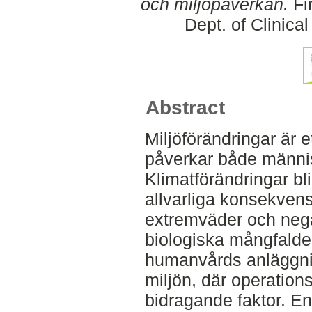
och miljöpåverkan.
Fi
Dept. of Clinica
Abstract
Miljöförändringar är 
påverkar både männis
Klimatförändringar blir
allvarliga konsekven
extremväder och nega
biologiska mångfalde
humanvårds anläggnin
miljön, där operation
bidragande faktor. En 