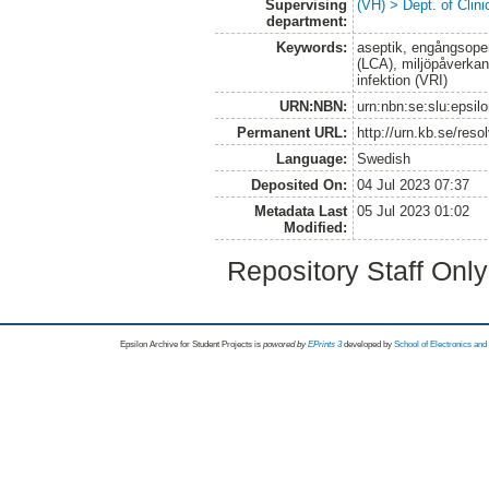
Supervising
(VH) > Dept. of Clini
department:
Keywords:
aseptik, engångsoper
(LCA), miljöpåverkan,
infektion (VRI)
URN:NBN:
urn:nbn:se:slu:epsil
Permanent URL:
http://urn.kb.se/res
Language:
Swedish
Deposited On:
04 Jul 2023 07:37
Metadata Last
05 Jul 2023 01:02
Modified:
Repository Staff Onl
Epsilon Archive for Student Projects is
powored by
EPrints 3
developed by
School of Electronics an