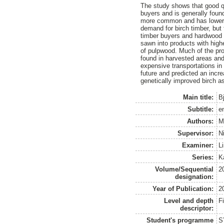
The study shows that good qua
buyers and is generally found
more common and has lower qu
demand for birch timber, but
timber buyers and hardwood sa
sawn into products with highe
of pulpwood. Much of the prob
found in harvested areas an
expensive transportations in
future and predicted an incre
genetically improved birch as
Main title:
B
Subtitle:
e
Authors:
M
Supervisor:
N
Examiner:
L
Series:
K
Volume/Sequential
2
designation:
Year of Publication:
2
Level and depth
F
descriptor:
Student's programme
S