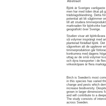
Abstract
Björk är Sveriges vanligaste 
men har med tiden ökat på gru
trädslagsblandning. Detta fö
potential att bli sågtimmer 
till att studera timmerproduk
marknaden för björkvirke kan
geografiskt över Sverige.
Studien visar att björkråvara 
så volymer insprängt med and
planterad förädlad björk. Det
sågverken att de upplever en 
timmerproduktion går förlorad 
konkurrera med dagens höga m
uttag av de små volymer kvali
och dyra transporter i de fles
virkesköpare är flera markägar
Birch is Sweden's most comm
in this species has varied th
change and pests which deman
increase biodiversity. Despit
grown in larger dimensions f
and will contribute to a deep
The study consists of interv
across Sweden.