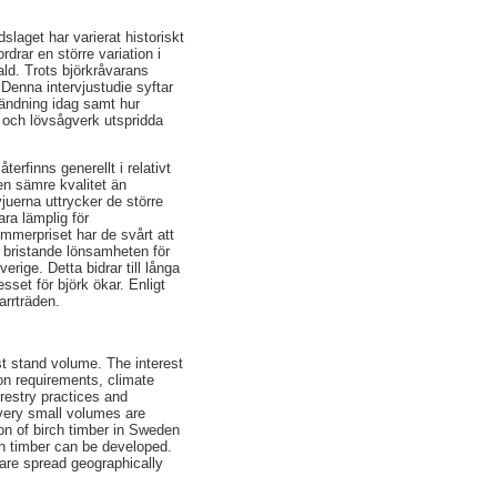
slaget har varierat historiskt
drar en större variation i
ld. Trots björkråvarans
Denna intervjustudie syftar
nvändning idag samt hur
g och lövsågverk utspridda
terfinns generellt i relativt
en sämre kvalitet än
juerna uttrycker de större
ra lämplig för
timmerpriset har de svårt att
 bristande lönsamheten för
rige. Detta bidrar till långa
sset för björk ökar. Enligt
arrträden.
t stand volume. The interest
ion requirements, climate
restry practices and
d very small volumes are
on of birch timber in Sweden
rch timber can be developed.
are spread geographically