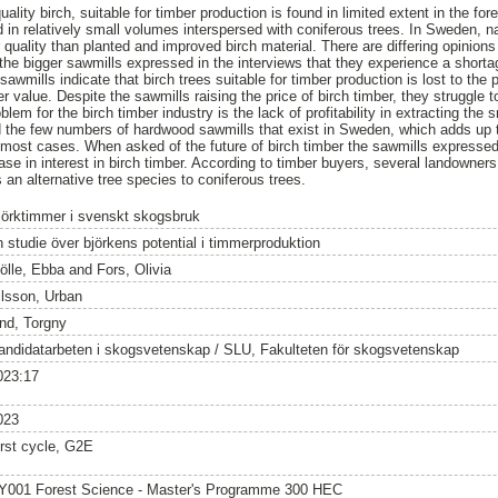
lity birch, suitable for timber production is found in limited extent in the for
 in relatively small volumes interspersed with coniferous trees. In Sweden, na
ality than planted and improved birch material. There are differing opinions
 the bigger sawmills expressed in the interviews that they experience a shorta
wmills indicate that birch trees suitable for timber production is lost to the 
r value. Despite the sawmills raising the price of birch timber, they struggle 
lem for the birch timber industry is the lack of profitability in extracting the 
d the few numbers of hardwood sawmills that exist in Sweden, which adds up 
 most cases. When asked of the future of birch timber the sawmills expressed 
ase in interest in birch timber. According to timber buyers, several landowners 
 an alternative tree species to coniferous trees.
jörktimmer i svenskt skogsbruk
n studie över björkens potential i timmerproduktion
ölle, Ebba
and
Fors, Olivia
ilsson, Urban
ind, Torgny
andidatarbeten i skogsvetenskap / SLU, Fakulteten för skogsvetenskap
023:17
023
irst cycle, G2E
Y001 Forest Science - Master's Programme 300 HEC