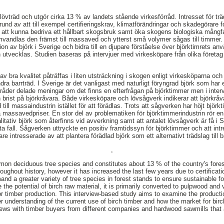
lövträd och utgör cirka 13 % av landets stående virkesförråd. Intresset för träd
nd av att till exempel certifieringskrav, klimatförändringar och skadegörare for
r att kunna bedriva ett hållbart skogsbruk samt öka skogens biologiska mångfa
omvandlas den främst till massaved och ytterst små volymer sågas till timmer. 
tion av björk i Sverige och bidra till en djupare förståelse över björktimrets a
 utvecklas. Studien baseras på intervjuer med virkesköpare från olika företa
av bra kvalitet påträffas i liten utsträckning i skogen enligt virkesköparna och å
ra barrträd. I Sverige är det vanligast med naturligt föryngrad björk som har 
 råder delade meningar om det finns en efterfrågan på björktimmer men i interv
brist på björkråvara. Både virkesköpare och lövsågverk indikerar att björkråva
till massaindustrin istället för att förädlas. Trots att sågverken har höjt björk
assavedpriser. En stor del av problematiken för björktimmerindustrin rör en
tativ björk som återfinns vid avverkning samt att antalet lövsågverk är få i Sve
ta fall. Sågverken uttryckte en positiv framtidssyn för björktimmer och att intre
e intresserade av att plantera förädlad björk som ett alternativt trädslag till b
,
on deciduous tree species and constitutes about 13 % of the country's fores
roughout history, however it has increased the last few years due to certificat
d a greater variety of tree species in forest stands to ensure sustainable fo
e the potential of birch raw material, it is primarily converted to pulpwood an
or timber production. This interview-based study aims to examine the producti
er understanding of the current use of birch timber and how the market for bi
iews with timber buyers from different companies and hardwood sawmills that 