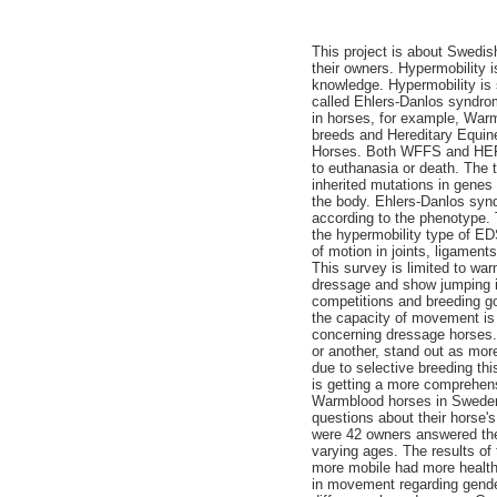
This project is about Swedi
their owners. Hypermobility 
knowledge. Hypermobility is
called Ehlers-Danlos syndr
in horses, for example, Wa
breeds and Hereditary Equin
Horses. Both WFFS and HERD
to euthanasia or death. The
inherited mutations in genes t
the body. Ehlers-Danlos synd
according to the phenotype.
the hypermobility type of ED
of motion in joints, ligament
This survey is limited to w
dressage and show jumping i
competitions and breeding go
the capacity of movement is r
concerning dressage horses. 
or another, stand out as more
due to selective breeding th
is getting a more comprehen
Warmblood horses in Sweden.
questions about their horse's
were 42 owners answered the
varying ages. The results of
more mobile had more health 
in movement regarding gender