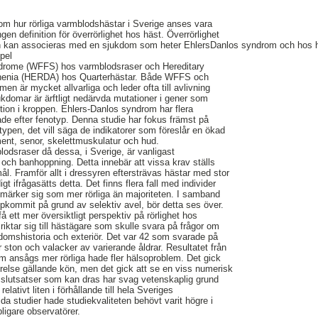
om hur rörliga varmblodshästar i Sverige anses vara
ngen definition för överrörlighet hos häst. Överrörlighet
 kan associeras med en sjukdom som heter EhlersDanlos syndrom och hos h
pel
drome (WFFS) hos varmblodsraser och Hereditary
henia (HERDA) hos Quarterhästar. Både WFFS och
n är mycket allvarliga och leder ofta till avlivning
jukdomar är ärftligt nedärvda mutationer i gener som
tion i kroppen. Ehlers-Danlos syndrom har flera
ade efter fenotyp. Denna studie har fokus främst på
typen, det vill säga de indikatorer som föreslår en ökad
ament, senor, skelettmuskulatur och hud.
lodsraser då dessa, i Sverige, är vanligast
ch banhoppning. Detta innebär att vissa krav ställs
ål. Framför allt i dressyren eftersträvas hästar med stor
t ifrågasätts detta. Det finns flera fall med individer
utmärker sig som mer rörliga än majoriteten. I samband
pkommit på grund av selektiv avel, bör detta ses över.
få ett mer översiktligt perspektiv på rörlighet hos
iktar sig till hästägare som skulle svara på frågor om
domshistoria och exteriör. Det var 42 som svarade på
 ston och valacker av varierande åldrar. Resultatet från
m ansågs mer rörliga hade fler hälsoproblem. Det gick
rörelse gällande kön, men det gick att se en viss numerisk
e slutsatser som kan dras har svag vetenskaplig grund
elativt liten i förhållande till hela Sveriges
da studier hade studiekvaliteten behövt varit högre i
ligare observatörer.