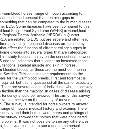
,
sh warmblood horses´ range of motion according to
is an undefined concept that contains gaps in
 something that can be compared to the human disease
ome, EDS. Some diseases have been compared to this
rmblood Fragile Foal Syndrome (WFFS) in warmblood
e Regional Dermal Asthenia (HERDA) in Quarter
A are related to EDS but are severe and often lead
 three previously mentioned diseases are caused by
hat affect the function of different collagen types in
rome divides into several types that are categorized
 This study focuses mainly on the connections between
S and the indicators that suggest an increased range
s, tendons, skeletal muscle and skin in horses.
arm-blooded breeds as these are the most common in
n Sweden. This entails some requirements on the
als for the warmblood breeds. First and foremost is
equired, but this is questioned all the same, especially
There are several cases of individuals who, in one way
 flexible than the majority. In cases of disease arising
is tendency should be reviewed. The aim of this survey
sive perspective on the capacity of movement in
 The survey is intended for horse owners to answer
 range of motion, medical history and exterior. There
 survey and their horses were mares and geldings of
 the survey showed that horses that were considered
problems. It was not possible to see any differences
, but it was possible to see a certain numerical