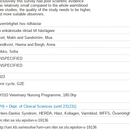
clusively this survey had poor scientific evidence
as relatively small compared to the whole warmblood
re studies, the quality of the study needs to be higher,
nd more suitable observers.
verrörlighet hos ridhästar
 enkätstudie riktad till hästägare
ort, Malin
and
Sandström, Moa
undkvist, Hanna
and
Bergh, Anna
ikko, Sofia
NSPECIFIED
NSPECIFIED
023
irst cycle, G2E
Y010 Veterinary Nursing Programme, 180.0hp
VH) > Dept. of Clinical Sciences (until 231231)
hlers-Danlos Syndrom, HERDA, Häst, Kollagen, Varmblod, WFFS, Överrörlig
rn:nbn:se:slu:epsilon-s-19136
ttp://urn.kb.se/resolve?urn=urn:nbn:se:slu:epsilon-s-19136