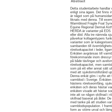
Abstract
Detta studentarbete handlar 
enligt sina ägare. Det finns i
är något som på humansidan
liknats med denna. Till exem
Warmblood Fragile Foal Syn
Equine Regional Dermal Ast
HERDA är varianter på EDS me
eller död. Alla tre nämnda s
påverkar kollagentypers funk
varianter som är kategoriser
sambanden till överrörlighets
rörelsekapacitet i leder, lig
Enkäten avgränsas till varmb
förekommande inom dressyr o
på både tävlingar och avelsm
rörelsekapacitet, men samtidig
som på ett eller annat sätt 
med att sjukdomstillstånd up
Denna enkät görs i syfte att 
varmblod i Sverige. Enkäten r
hästens rörelseomfång, sjuk
enkäten och deras hästar var
enkäten visade att hästar so
inte att se någon skillnad i 
skillnad baserat på ålder. D
med tanke på att studien var r
varmblodspopulation. I framti
form av större urval och lämp