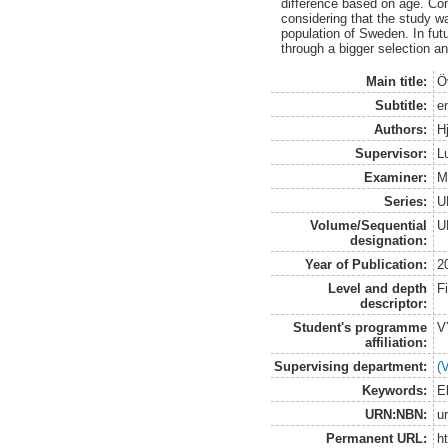
difference based on age. Con
considering that the study w
population of Sweden. In futu
through a bigger selection a
Main title:
Ö
Subtitle:
en
Authors:
Hj
Supervisor:
L
Examiner:
M
Series:
U
Volume/Sequential
U
designation:
Year of Publication:
2
Level and depth
F
descriptor:
Student's programme
V
affiliation:
Supervising department:
(
Keywords:
E
URN:NBN:
u
Permanent URL:
h