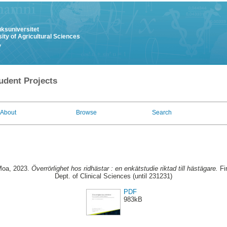
uksuniversitet
ity of Agricultural Sciences
y
udent Projects
About
Browse
Search
Moa
, 2023.
Överrörlighet hos ridhästar : en enkätstudie riktad till hästägare.
Fi
Dept. of Clinical Sciences (until 231231)
PDF
983kB