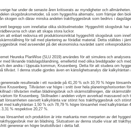
erige har under de senaste åren kritiserats av myndigheter och allmänheten.
andelen skogsbruksmetoder, så som hyggesfria alternativ, som främjar den bi
rån skogen och därav minska andelen trakthyggesbruk som bedrivs i dagsläge
brett begrepp som innefattar olika skötselmetoder. Hyggesfritt skogsbruk har d
 trädbevuxna och utan att skapa stora luckor.
 att enbart redovisa ett produktionsinriktat hyggesfritt skogsbruk som innef
kärmställning för tall med plantering av förädlat material. Detta ställdes i jä
hyggesbruk med avseendet på det ekonomiska nuvärdet samt virkesproduktio
temet Heureka PlanWise (SLU 2019) användes för att simulera och analysera
r med liknande trädslagsblandning, emellertid med olika breddgrader och medel
h den andra i Uppsala kommun, Krusenberg. Detta för att studera om hyggesfr
å tillväxt. I denna studie gjordes även en känslighetsanalys där kalkylränta
enererade resulterade i ett nuvärde på 41,20 % och 10,70 % högre lönsamhet
ive Krusenberg. Tillväxten var högre i snitt över hela planeringshorisonten för
illnad i tillväxten mellan blädningsbruk och skärmställningen, där skärmställn
 tvärtom för Krusenberg. Skillnaden i andelen volym avverkad massaved och 
tt lönsamheten oavsett kalkylränta var störst hos trakthyggesbruk och störst 
t med kalkylräntan 1,50 % och 78,79 % högre lönsamhet med kalkylräntan 
å 3,31 % respektive 20,27 %.
nas lönsamhet och produktion är inte markanta men merparten av det hyggesf
 trakthyggesbruk mer än blädning. Slutsatsen av denna studie visar att trakthy
tt genererar en högre bruttotillväxt i detta fall.