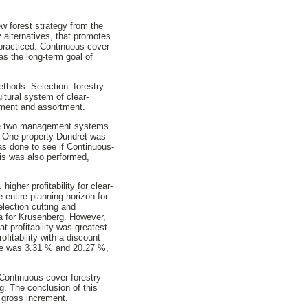
ew forest strategy from the
 alternatives, that promotes
 practiced. Continuous-cover
s the long-term goal of
ethods: Selection- forestry
ltural system of clear-
rement and assortment.
the two management systems
ex. One property Dundret was
as done to see if Continuous-
ysis was also performed,
gher profitability for clear-
 entire planning horizon for
election cutting and
sa for Krusenberg. However,
t profitability was greatest
ofitability with a discount
ence was 3.31 % and 20.27 %,
 Continuous-cover forestry
g. The conclusion of this
r gross increment.