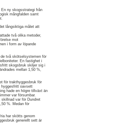
 En ny skogsstrategi från
ologisk mångfalden samt
t.
et långsiktiga målet att
attade två olika metoder,
mförelse mot
nen i form av löpande
 de två skötselsystemen för
boniteter. En fastighet i
itt skogsbruk skiljer sig i
n ändrades mellan 1,50 %,
 för trakthyggesbruk för
 hyggesfritt oavsett
ing hade en högre tillväxt än
timmer var försumbar.
skillnad var för Dundret
4,50 %. Medan för
ria har skötts genom
ggesbruk generellt sett är