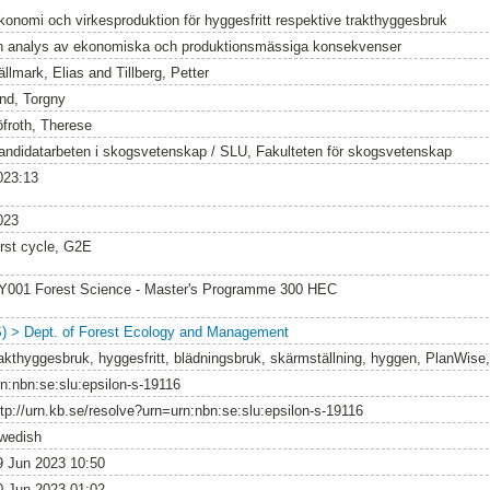
konomi och virkesproduktion för hyggesfritt respektive trakthyggesbruk
n analys av ekonomiska och produktionsmässiga konsekvenser
ällmark, Elias
and
Tillberg, Petter
ind, Torgny
öfroth, Therese
andidatarbeten i skogsvetenskap / SLU, Fakulteten för skogsvetenskap
023:13
023
irst cycle, G2E
Y001 Forest Science - Master's Programme 300 HEC
S) > Dept. of Forest Ecology and Management
rakthyggesbruk, hyggesfritt, blädningsbruk, skärmställning, hyggen, PlanWise,
rn:nbn:se:slu:epsilon-s-19116
ttp://urn.kb.se/resolve?urn=urn:nbn:se:slu:epsilon-s-19116
wedish
9 Jun 2023 10:50
0 Jun 2023 01:02