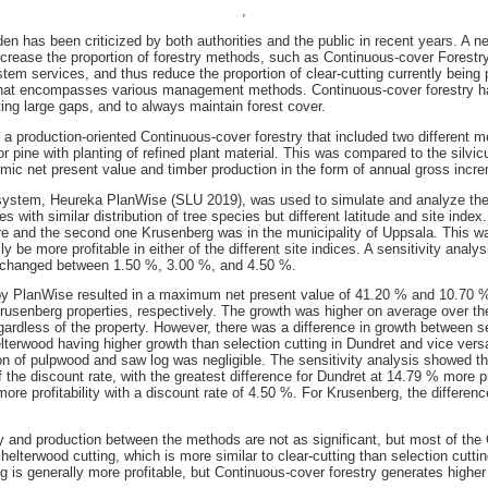
,
en has been criticized by both authorities and the public in recent years. A n
rease the proportion of forestry methods, such as Continuous-cover Forestry
stem services, and thus reduce the proportion of clear-cutting currently being
 that encompasses various management methods. Continuous-cover forestry ha
ting large gaps, and to always maintain forest cover.
 a production-oriented Continuous-cover forestry that included two different m
r pine with planting of refined plant material. This was compared to the silvicu
omic net present value and timber production in the form of annual gross inc
t system, Heureka PlanWise (SLU 2019), was used to simulate and analyze 
es with similar distribution of tree species but different latitude and site ind
vare and the second one Krusenberg was in the municipality of Uppsala. This w
ly be more profitable in either of the different site indices. A sensitivity anal
s changed between 1.50 %, 3.00 %, and 4.50 %.
y PlanWise resulted in a maximum net present value of 41.20 % and 10.70 % hi
Krusenberg properties, respectively. The growth was higher on average over the
gardless of the property. However, there was a difference in growth between s
elterwood having higher growth than selection cutting in Dundret and vice ver
ion of pulpwood and saw log was negligible. The sensitivity analysis showed tha
f the discount rate, with the greatest difference for Dundret at 14.79 % more pr
ore profitability with a discount rate of 4.50 %. For Krusenberg, the differ
ity and production between the methods are not as significant, but most of the
lterwood cutting, which is more similar to clear-cutting than selection cuttin
ng is generally more profitable, but Continuous-cover forestry generates highe