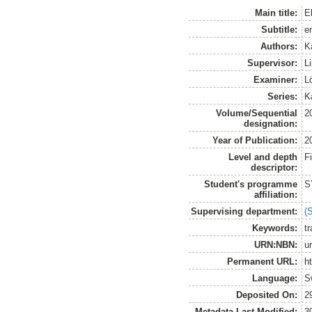
Main title:
E
Subtitle:
e
Authors:
K
Supervisor:
L
Examiner:
L
Series:
K
Volume/Sequential
2
designation:
Year of Publication:
2
Level and depth
F
descriptor:
Student's programme
S
affiliation:
Supervising department:
(
Keywords:
t
URN:NBN:
u
Permanent URL:
h
Language:
S
Deposited On:
2
Metadata Last Modified:
3