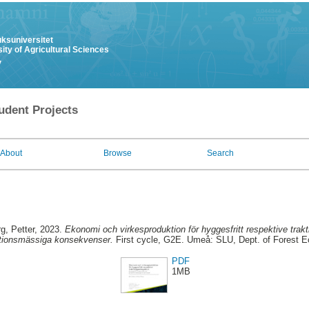
uksuniversitet
ity of Agricultural Sciences
y
udent Projects
About
Browse
Search
rg, Petter
, 2023.
Ekonomi och virkesproduktion för hyggesfritt respektive trak
tionsmässiga konsekvenser.
First cycle, G2E. Umeå: SLU, Dept. of Forest
PDF
1MB