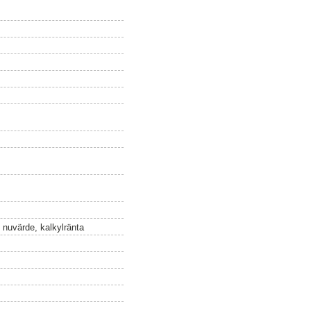
 nuvärde, kalkylränta