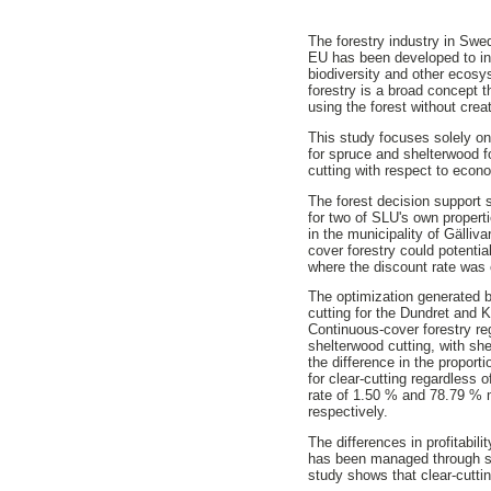
The forestry industry in Swed
EU has been developed to inc
biodiversity and other ecosy
forestry is a broad concept
using the forest without crea
This study focuses solely on
for spruce and shelterwood fo
cutting with respect to econ
The forest decision suppor
for two of SLU's own properti
in the municipality of Gälli
cover forestry could potential
where the discount rate wa
The optimization generated b
cutting for the Dundret and 
Continuous-cover forestry re
shelterwood cutting, with sh
the difference in the proport
for clear-cutting regardless o
rate of 1.50 % and 78.79 % m
respectively.
The differences in profitabil
has been managed through she
study shows that clear-cutti