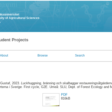
uksuniversitet
ity of Agricultural Sciences
y
udent Projects
About
Browse
Search
 Gustaf
, 2023.
Luckhuggning, bränning och skalbaggar restaureringsåtgärdern
terna i Sverige.
First cycle, G2E. Umeå: SLU, Dept. of Forest Ecology and
PDF
816kB