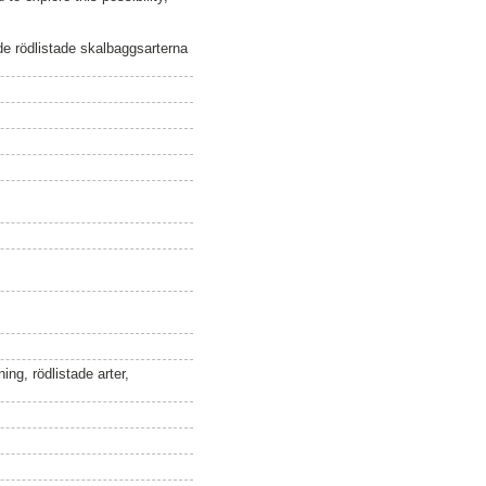
e rödlistade skalbaggsarterna
ng, rödlistade arter,