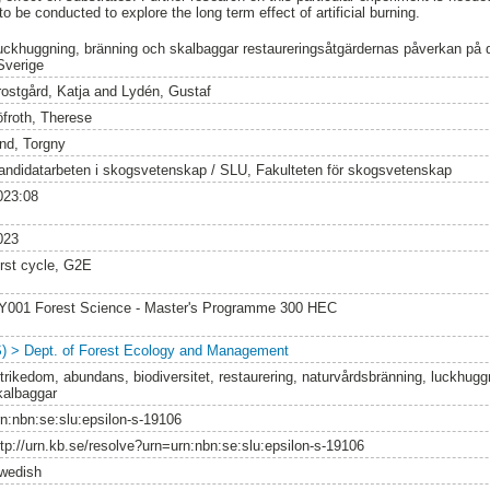
be conducted to explore the long term effect of artificial burning.
uckhuggning, bränning och skalbaggar restaureringsåtgärdernas påverkan på d
 Sverige
rostgård, Katja
and
Lydén, Gustaf
öfroth, Therese
ind, Torgny
andidatarbeten i skogsvetenskap / SLU, Fakulteten för skogsvetenskap
023:08
023
irst cycle, G2E
Y001 Forest Science - Master's Programme 300 HEC
S) > Dept. of Forest Ecology and Management
rtrikedom, abundans, biodiversitet, restaurering, naturvårdsbränning, luckhuggni
kalbaggar
rn:nbn:se:slu:epsilon-s-19106
ttp://urn.kb.se/resolve?urn=urn:nbn:se:slu:epsilon-s-19106
wedish