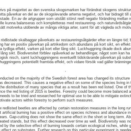
ivs på majoritet av den svenska skogsmarken har förändrat skogens struktur
tta påverkar en del av de skogslevande arterna negativt, och har bidragit till 
istade. En av de artgrupper som utstått störst reell negativ förändring mellan 
lle kunna balanseras och kompletteras med restaurering- och naturvårdsåtgärd
sätt motverka utdöende av många viktiga arter, samt för att vägleda och motiv
rödlistade skalbaggar påverkats av restaureringsåtgärder efter en längre tid;
ing har en positiv påverkan på artrikedom och abundans på kort sikt, en effekt
tydliga effekt, varken på kort eller lång sikt. Luckhuggning ökade dock abu
lång sikt. Biodiversitet förblev opåverkad av behandlingar, något som kan h
ologisk nisch, samt luckhuggningens eventuellt tidskrävande påverkan på substr
huggningens potentiellt framtida effekt, och vidare försök vad gäller bränninge
,
onducted on the majority of the Swedish forest area has changed its structure 
has decreased. This causes a negative effect on some of the species living in 
the distribution of many species that as a result has been red listed. One of 
nce the red listing of 2015 is beetles. Forestry could become more balance
needs to be tried and researched for optimal use to be able to mitigate extinc
tivate actors within forestry to perform such measures.
redlisted beetles are affected by certain restoration measures in the long run;
t artificial burning has a positive effect on species richness and abundance in
ears. Gap-cutting does not show the same effect in the short or long term. A
eated stands, but this effect decreased over time as well. Biodiversity was no
 by the selective effect of burning towards certain ecological niches, while g
fect on substrates. Further research on this particular experiment is needed 