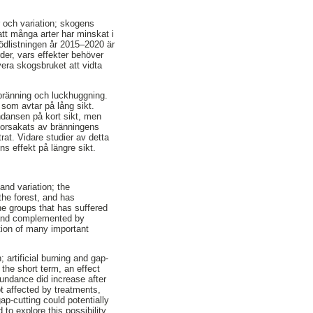
 och variation; skogens
att många arter har minskat i
rödlistningen år 2015–2020 är
er, vars effekter behöver
era skogsbruket att vidta
 bränning och luckhuggning.
 som avtar på lång sikt.
ndansen på kort sikt, men
a orsakats av bränningens
at. Vidare studier av detta
ns effekt på längre sikt.
and variation; the
the forest, and has
the groups that has suffered
d and complemented by
tion of many important
 artificial burning and gap-
 the short term, an effect
bundance did increase after
t affected by treatments,
ap-cutting could potentially
to explore this possibility,