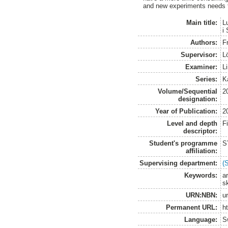
and new experiments needs to 
Main title:
L
i
Authors:
F
Supervisor:
L
Examiner:
L
Series:
K
Volume/Sequential
2
designation:
Year of Publication:
2
Level and depth
F
descriptor:
Student's programme
S
affiliation:
Supervising department:
(
Keywords:
a
s
URN:NBN:
u
Permanent URL:
h
Language:
S