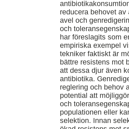
antibiotikakonsumtion
reducera behovet av ant
avel och genredigerin
och toleransegenskap
har föreslagits som e
empiriska exempel vi
tekniker faktiskt är m
bättre resistens mot b
att dessa djur även 
antibiotika. Genredig
reglering och behov a
potential att möjliggö
och toleransegenskap
populationen eller k
selektion. Innan selek
ökad resistens mot spe