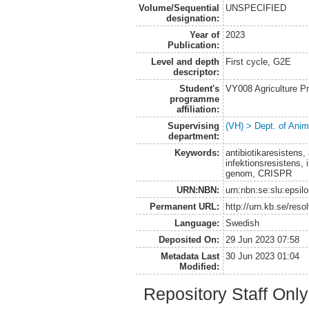
Volume/Sequential
UNSPECIFIED
designation:
Year of
2023
Publication:
Level and depth
First cycle, G2E
descriptor:
Student's
VY008 Agriculture P
programme
affiliation:
Supervising
(VH) > Dept. of Anim
department:
Keywords:
antibiotikaresistens, 
infektionsresistens, 
genom, CRISPR
URN:NBN:
urn:nbn:se:slu:epsil
Permanent URL:
http://urn.kb.se/res
Language:
Swedish
Deposited On:
29 Jun 2023 07:58
Metadata Last
30 Jun 2023 01:04
Modified:
Repository Staff Onl