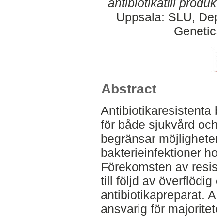
antibiotikatill produ
Uppsala: SLU, Dep
Genetic
Abstract
Antibiotikaresistenta 
för både sjukvård oc
begränsar möjlighete
bakterieinfektioner h
Förekomsten av resist
till följd av överflöd
antibiotikapreparat. 
ansvarig för majorite