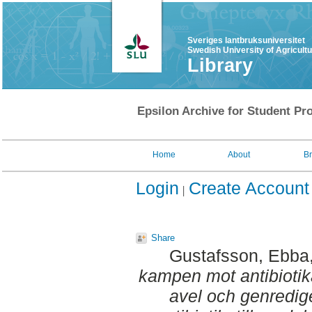
Sveriges lantbruksuniversitet
Swedish University of Agricult
Library
Epsilon Archive for Student Pro
Home
About
B
Login
Create Account
Share
Gustafsson, Ebba
kampen mot antibiotika
avel och genredig