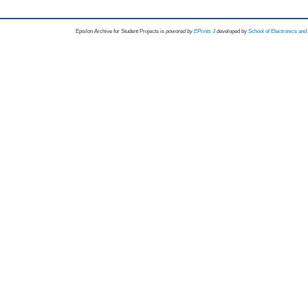
Epsilon Archive for Student Projects is
powored by
EPrints 3
developed by
School of Electronics an