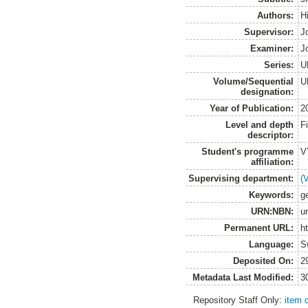
Authors:
H
Supervisor:
J
Examiner:
J
Series:
U
Volume/Sequential
U
designation:
Year of Publication:
2
Level and depth
F
descriptor:
Student's programme
V
affiliation:
Supervising department:
(
Keywords:
g
URN:NBN:
u
Permanent URL:
h
Language:
S
Deposited On:
2
Metadata Last Modified:
3
Repository Staff Only:
item 