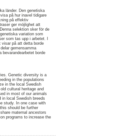
ska länder. Den genetiska
visa på hur inavel tidigare
ning på effektiv
aser ger möjlighet att
 Denna selektion sker för de
 genetiska variation som
ser som tas upp i arbetet. I
 visar på att detta borde
ser delar gemensamma
da bevarandearbetet borde
es. Genetic diversity is a
eeding in the populations
ze in the local Swedish
ld cultural heritage and
used in most of our animals
nd in local Swedish breeds
he study. In one case with
his should be further
 share maternal ancestors
ion programs to increase the