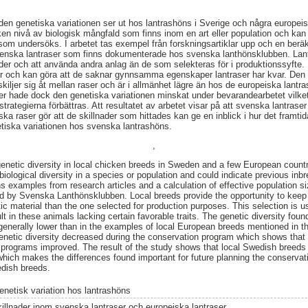
den genetiska variationen ser ut hos lantrashöns i Sverige och några europei
lken nivå av biologisk mångfald som finns inom en art eller population och kan 
som undersöks. I arbetet tas exempel från forskningsartiklar upp och en beräk
venska lantraser som finns dokumenterade hos svenska lanthönsklubben. Lantr
tider och att använda andra anlag än de som selekteras för i produktionssyfte.
jur och kan göra att de saknar gynnsamma egenskaper lantraser har kvar. Den
kiljer sig åt mellan raser och är i allmänhet lägre än hos de europeiska lantra
ser hade dock den genetiska variationen minskat under bevarandearbetet vilket
trategierna förbättras. Att resultatet av arbetet visar på att svenska lantra
a raser gör att de skillnader som hittades kan ge en inblick i hur det framti
etiska variationen hos svenska lantrashöns.
,
genetic diversity in local chicken breeds in Sweden and a few European countri
iological diversity in a species or population and could indicate previous inbr
 examples from research articles and a calculation of effective population si
 by Svenska Lanthönsklubben. Local breeds provide the opportunity to keep o
tic material than the one selected for production purposes. This selection is 
lt in these animals lacking certain favorable traits. The genetic diversity fou
 generally lower than in the examples of local European breeds mentioned in t
enetic diversity decreased during the conservation program which shows that t
 programs improved. The result of the study shows that local Swedish breeds
hich makes the differences found important for future planning the conservat
edish breeds.
enetisk variation hos lantrashöns
killnader inom svenska lantraser och europeiska lantraser