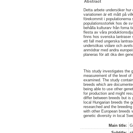
Abstract
Detta arbete undersöker hur 
variationen är ett mått på vi
förekommit i populationerna 
populationsstorlek hos de s
behålla kulturarv från forna 
flesta av våra produktionsd
finns hos svenska lantraser s
ett fall med ungerska lantra
undersökas vidare och avelss
anmödrar med andra europeisk
planeras för att öka den gen
This study investigates the 
measurement of the level of b
examined. The study contains
breeds which are documented
being able to use other gene
for production and might resu
differ between breeds but is
local Hungarian breeds the g
researched and the breeding
with other European breeds w
genetic diversity in local Sw
Main title:
G
Subtitle:
s