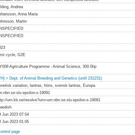
ilding, Andrea
ohansson, Anna Maria
ohnsson, Martin
NSPECIFIED
NSPECIFIED
023
irst cycle, G2E
Y008 Agriculture Programme - Animal Science, 300.0hp
VH) > Dept. of Animal Breeding and Genetics (until 231231)
enetisk variation, lantras, höns, svensk lantras, Europa
rn:nbn:se:slu:epsilon-s-19091
ttp://urn.kb.se/resolve?urn=urn:nbn:se:slu:epsilon-s-19091
wedish
9 Jun 2023 07:54
0 Jun 2023 01:05
control page