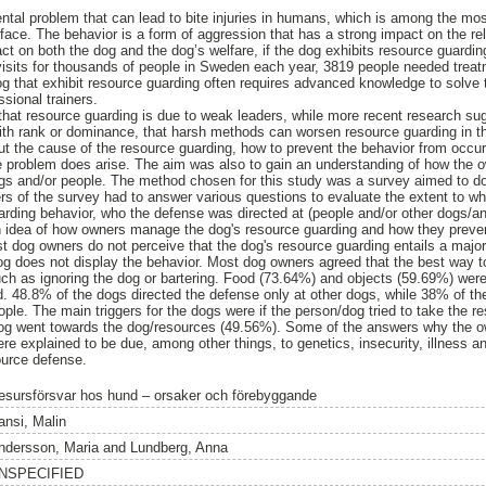
tal problem that can lead to bite injuries in humans, which is among the mo
face. The behavior is a form of aggression that has a strong impact on the r
ct on both the dog and the dog’s welfare, if the dog exhibits resource guardi
l visits for thousands of people in Sweden each year, 3819 people needed treatm
dog that exhibit resource guarding often requires advanced knowledge to solve 
sional trainers.
that resource guarding is due to weak leaders, while more recent research su
ith rank or dominance, that harsh methods can worsen resource guarding in t
out the cause of the resource guarding, how to prevent the behavior from occur
e problem does arise. The aim was also to gain an understanding of how the 
ogs and/or people. The method chosen for this study was a survey aimed to d
s of the survey had to answer various questions to evaluate the extent to wh
arding behavior, who the defense was directed at (people and/or other dogs/an
n idea of how owners manage the dog's resource guarding and how they preven
t dog owners do not perceive that the dog's resource guarding entails a maj
g does not display the behavior. Most dog owners agreed that the best way t
uch as ignoring the dog or bartering. Food (73.64%) and objects (59.69%) we
d. 48.8% of the dogs directed the defense only at other dogs, while 38% of th
ple. The main triggers for the dogs were if the person/dog tried to take the r
dog went towards the dog/resources (49.56%). Some of the answers why the o
e explained to be due, among other things, to genetics, insecurity, illness an
ource defense.
esursförsvar hos hund – orsaker och förebyggande
ansi, Malin
ndersson, Maria
and
Lundberg, Anna
NSPECIFIED