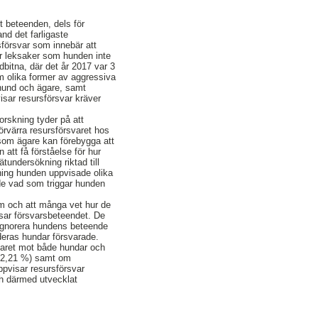
t beteenden, dels för
nd det farligaste
försvar som innebär att
ler leksaker som hunden inte
dbitna, där det år 2017 var 3
m olika former av aggressiva
 hund och ägare, samt
isar resursförsvar kräver
orskning tyder på att
örvärra resursförsvaret hos
 som ägare kan förebygga att
att få förståelse för hur
tundersökning riktad till
ning hunden uppvisade olika
nde vad som triggar hunden
lem och att många vet hur de
sar försvarsbeteendet. De
t ignorera hundens beteende
deras hundar försvarade.
varet mot både hundar och
(52,21 %) samt om
pvisar resursförsvar
ch därmed utvecklat