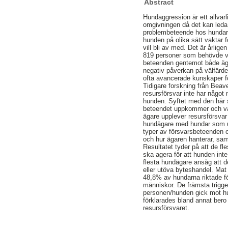
Abstract
Hundaggression är ett allvar
omgivningen då det kan leda t
problembeteende hos hundar 
hunden på olika sätt vaktar f
vill bli av med. Det är årlig
819 personer som behövde vå
beteenden gentemot både äga
negativ påverkan på välfärde
ofta avancerade kunskaper f
Tidigare forskning från Beave
resursförsvar inte har något
hunden. Syftet med den här s
beteendet uppkommer och vad 
ägare upplever resursförsvar
hundägare med hundar som up
typer av försvarsbeteenden o
och hur ägaren hanterar, sam
Resultatet tyder på att de f
ska agera för att hunden in
flesta hundägare ansåg att d
eller utöva byteshandel. Mat
48,8% av hundarna riktade f
människor. De främsta trigg
personen/hunden gick mot hu
förklarades bland annat bero
resursförsvaret.