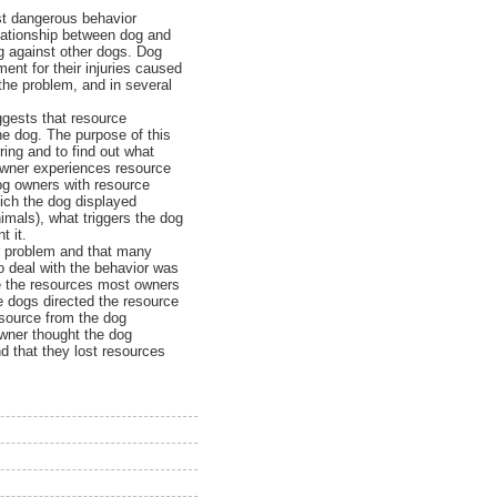
st dangerous behavior
elationship between dog and
ng against other dogs. Dog
ent for their injuries caused
the problem, and in several
ggests that resource
he dog. The purpose of this
ring and to find out what
owner experiences resource
og owners with resource
ich the dog displayed
imals), what triggers the dog
t it.
or problem and that many
o deal with the behavior was
re the resources most owners
e dogs directed the resource
esource from the dog
wner thought the dog
d that they lost resources