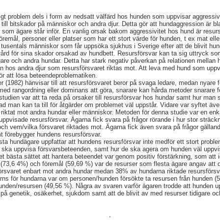
ligt problem dels i form av nedsatt välfärd hos hunden som uppvisar aggressiv
ill bitskador på människor och andra djur. Detta gör att hundaggression är bla
som ägare står inför. En vanlig orsak bakom aggressivitet hos hund är resurs
öremål, personer eller platser som har ett stort värde för hunden, t ex mat el
en tusentals människor som får uppsöka sjukhus i Sverige efter att de blivit hun
rd för sina skador orsakad av hundbett. Resursförsvar kan ta sig uttryck so
re och andra hundar. Detta har stark negativ påverkan på relationen mellan
n hos andra djur som resursförsvaret riktas mot. Att leva med hund som uppv
ör att lösa beteendeproblematiken.
r (1982) hänvisar till att resursförsvaret beror på svaga ledare, medan nyare f
 med rangordning eller dominans att göra, snarare kan hårda metoder snarare f
tudien var att ta reda på orsaker till resursförsvar hos hundar samt hur man
man kan ta till för åtgärder om problemet väl uppstår. Vidare var syftet även 
 riktat mot andra hundar eller människor. Metoden för denna studie var en enkä
pvisade resursförsvar. Ägarna fick svara på frågor rörande i hur stor sträck
ch vem/vilka försvaret riktades mot. Ägarna fick även svara på frågor gälla
t förebygger hundens resursförsvar.
lesta hundägare uppfattar att hundens resursförsvar inte medför ett stort prob
te ska uppvisa försvarsbeteenden, samt hur de ska agera om hunden väl uppvi
et bästa sättet att hantera beteendet var genom positiv förstärkning, som at
 (73,6 4%) och föremål (59,69 %) var de resurser som flesta ägare angav att 
örsvaret enbart mot andra hundar medan 38% av hundarna riktade resursförs
erns för hundarna var om personen/hunden försökte ta resursen från hunden 
nden/resursen (49,56 %). Några av svaren varför ägaren trodde att hunden up
 på genetik, osäkerhet, sjukdom samt att de blivit av med resurser tidigare o
,