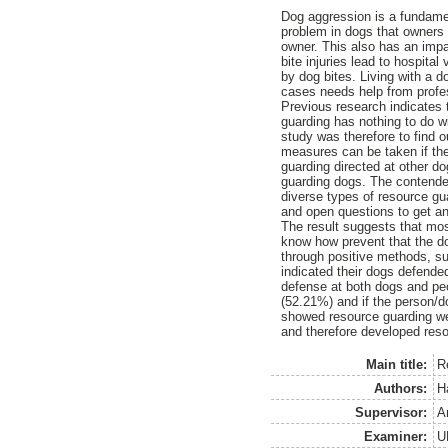
Dog aggression is a fundamen
problem in dogs that owners 
owner. This also has an impa
bite injuries lead to hospita
by dog bites. Living with a 
cases needs help from profes
Previous research indicates 
guarding has nothing to do w
study was therefore to find 
measures can be taken if th
guarding directed at other d
guarding dogs. The contender
diverse types of resource gu
and open questions to get a
The result suggests that mos
know how prevent that the do
through positive methods, s
indicated their dogs defende
defense at both dogs and peo
(52.21%) and if the person/
showed resource guarding wer
and therefore developed res
Main title:
R
Authors:
H
Supervisor:
A
Examiner:
U