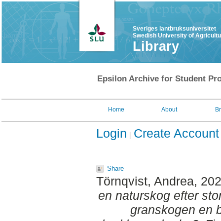
Sveriges lantbruksuniversitet
Swedish University of Agricult
Library
Epsilon Archive for Student Pro
Home
About
B
Login
Create Account
Share
Törnqvist, Andrea
, 20
en naturskog efter sto
granskogen en b