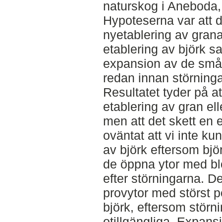
naturskog i Aneboda, 
Hypoteserna var att d
nyetablering av granar
etablering av björk sa
expansion av de små
redan innan störning
Resultatet tyder på at
etablering av gran ell
men att det skett en 
oväntat att vi inte k
av björk eftersom bjö
de öppna ytor med blo
efter störningarna. D
provytor med störst po
björk, eftersom störn
otillgängliga. Expans