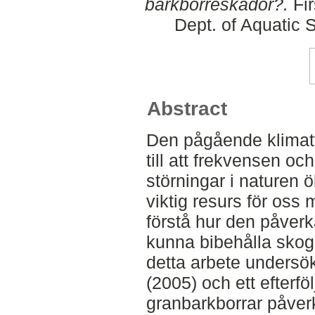
barkborreskador?.
Fir
Dept. of Aquatic
Abstract
Den pågående klimatf
till att frekvensen oc
störningar i naturen 
viktig resurs för oss m
förstå hur den påverka
kunna bibehålla skoge
detta arbete undersö
(2005) och ett efterfö
granbarkborrar påver