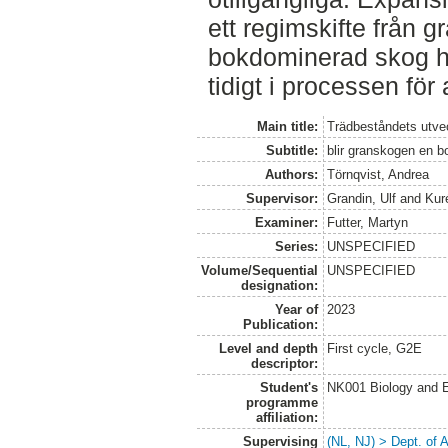
ett regimskifte från g
bokdominerad skog har
tidigt i processen för 
Main title:
Trädbeståndets utvec
Subtitle:
blir granskogen en b
Authors:
Törnqvist, Andrea
Supervisor:
Grandin, Ulf
and
Kur
Examiner:
Futter, Martyn
Series:
UNSPECIFIED
Volume/Sequential
UNSPECIFIED
designation:
Year of
2023
Publication:
Level and depth
First cycle, G2E
descriptor:
Student's
NK001 Biology and E
programme
affiliation:
Supervising
(NL, NJ) > Dept. of