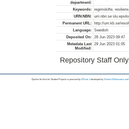
department:
Keywords:
regimskifte, resilien
URN:NBN:
urn:nbn:se:slu:epsil
Permanent URL:
http://urn.kb.se/res
Language:
Swedish
Deposited On:
28 Jun 2023 09:47
Metadata Last
29 Jun 2023 01:05
Modified:
Repository Staff Onl
Epsilon Archive for Student Projects is
powored by
EPrints 3
developed by
School of Electronics an