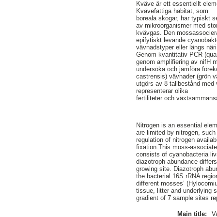
Kväve är ett essentiellt elem
Kvävefattiga habitat, som
boreala skogar, har typiskt
av mikroorganismer med stor 
kvävgas. Den mossassocierad
epifytiskt levande cyanobakte
vävnadstyper eller längs näri
Genom kvantitativ PCR (qua
genom amplifiering av nifH m
undersöka och jämföra förek
castrensis) vävnader (grön v
utgörs av 8 tallbestånd med 
representerar olika
fertiliteter och växtsammansä
Nitrogen is an essential elem
are limited by nitrogen, suc
regulation of nitrogen availa
fixation.This moss-associate
consists of cyanobacteria liv
diazotroph abundance differs
growing site. Diazotroph ab
the bacterial 16S rRNA regio
different mosses’ (Hylocomiu
tissue, litter and underlying
gradient of 7 sample sites re
Main title:
V