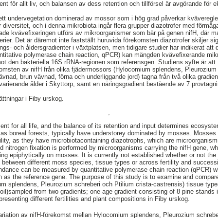
ent för allt liv, och balansen av dess retention och tillförsel är avgörande för
 sett undervegetation dominerad av mossor som i hög grad påverkar kväveregl
diversitet, och i denna mikrobiota ingår flera grupper diazotrofer med förmåga
e kvävefixeringen utförs av mikroorganismer som bär på genen nifH, där maj
rier. Det är däremot inte fastställt huruvida förekomsten diazotrofer skiljer si
ngs- och åldersgradienter i växtplatsen, men tidigare studier har indikerat att d
ntitative polymerase chain reaction, qPCR) kan mängden kvävefixerande mik
ot den bakteriella 16S rRNA-regionen som referensgen. Studiens syfte är att
omsten av nifH från olika fjädermossors (Hylocomium splendens, Pleurozium s
ävnad, brun vävnad, förna och underliggande jord) tagna från två olika gradie
varierande ålder i Skyttorp, samt en näringsgradient bestående av 7 provtagn
ttningar i Fiby urskog.
,
ent for all life, and the balance of its retention and input determines ecosyste
h as boreal forests, typically have understorey dominated by mosses. Mosses ar
bility, as they have microbiotacontaining diazotrophs, which are microorganism
d nitrogen fixation is performed by microorganisms carrying the nifH gene, wh
ing epiphytically on mosses. It is currently not established whether or not the
 between different moss species, tissue types or across fertility and successi
undance can be measured by quantitative polymerase chain reaction (qPCR) wh
n as the reference gene. The purpose of this study is to examine and compar
m splendens, Pleurozium schreberi och Ptilium crista-castrensis) tissue type
 soil)sampled from two gradients; one age gradient consisting of 8 pine stands 
presenting different fertilities and plant compositions in Fiby urskog.
ariation av nifH-förekomst mellan Hylocomium splendens, Pleurozium schreberi