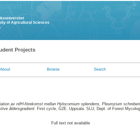
uksuniversitet
ity of Agricultural Sciences
y
udent Projects
About
Browse
Search
iation av nifH-förekomst mellan Hylocomium splendens, Pleurozium schreberi 
ktive åldersgradient.
First cycle, G2E. Uppsala: SLU, Dept. of Forest Mycolo
Full text not available