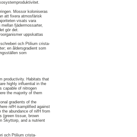
 ekosystemproduktivitet.
eringen. Mossor koloniseras
n att fixera atmosfärisk
oriteten visats vara
g mellan fjädermossarter,
et gör det.
roorganismer uppskattas
chreberi och Ptilium crista-
nter; en åldersgradient som
ingsställen som
m productivity. Habitats that
e highly influential in the
s capable of nitrogen
ere the majority of them
onal gradients of the
ere nifH isamplified against
e the abundance of nifH from
s (green tissue, brown
in Skyttorp, and a nutrient
 och Ptilium crista-