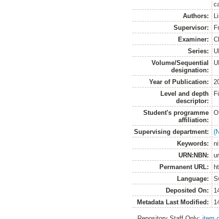
c
Authors:
L
Supervisor:
F
Examiner:
C
Series:
U
Volume/Sequential
U
designation:
Year of Publication:
2
Level and depth
F
descriptor:
Student's programme
O
affiliation:
Supervising department:
(
Keywords:
n
URN:NBN:
u
Permanent URL:
h
Language:
S
Deposited On:
1
Metadata Last Modified:
1
Repository Staff Only:
item 