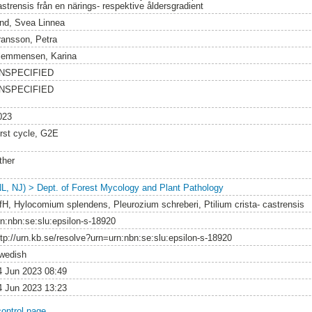
astrensis från en närings- respektive åldersgradient
ind, Svea Linnea
ransson, Petra
lemmensen, Karina
NSPECIFIED
NSPECIFIED
023
irst cycle, G2E
ther
NL, NJ) > Dept. of Forest Mycology and Plant Pathology
ifH, Hylocomium splendens, Pleurozium schreberi, Ptilium crista- castrensis
rn:nbn:se:slu:epsilon-s-18920
ttp://urn.kb.se/resolve?urn=urn:nbn:se:slu:epsilon-s-18920
wedish
4 Jun 2023 08:49
4 Jun 2023 13:23
control page