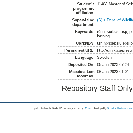
Student's
1140A Master of Scie
programme
affiliation:
Supervising
(S) > Dept. of Wildl
department:
Keywords:
rönn, sorbus, asp, po
betning
URN:NBN:
urn:nbn:se:slu:epsil
Permanent URL:
http://urn.kb.se/res
Language:
Swedish
Deposited On:
05 Jun 2023 07:24
Metadata Last
06 Jun 2023 01:01
Modified:
Repository Staff Onl
Epsilon Archive for Student Projects is
powored by
EPrints 3
developed by
School of Electronics an