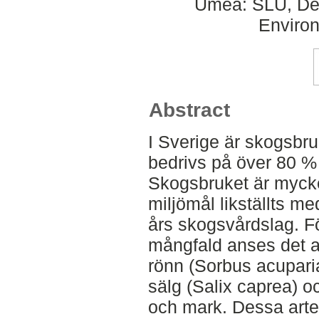
Umeå: SLU, Dept
Environ
Abstract
I Sverige är skogsbru
bedrivs på över 80 %
Skogsbruket är mycket
miljömål likställts m
års skogsvårdslag. Fö
mångfald anses det 
rönn (Sorbus acuparia
sälg (Salix caprea) o
och mark. Dessa arter