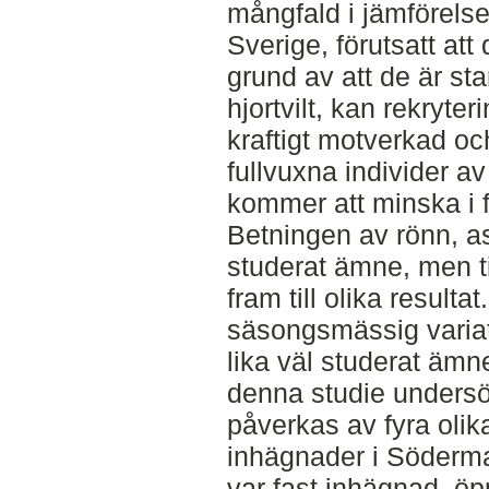
mångfald i jämförelse
Sverige, förutsatt att
grund av att de är sta
hjortvilt, kan rekryte
kraftigt motverkad och
fullvuxna individer a
kommer att minska i 
Betningen av rönn, as
studerat ämne, men t
fram till olika result
säsongsmässig variati
lika väl studerat ämn
denna studie undersö
påverkas av fyra olik
inhägnader i Söderm
var fast inhägnad, öp