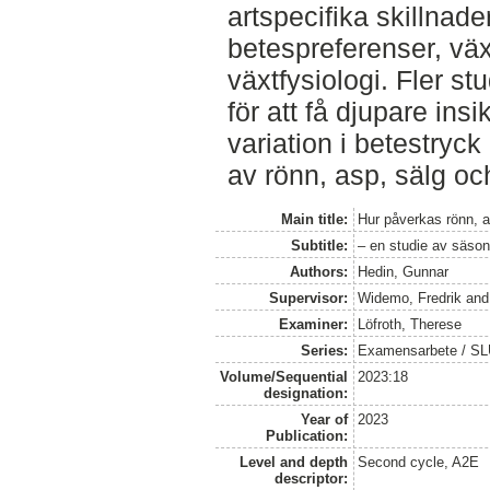
artspecifika skillnade
betespreferenser, väx
växtfysiologi. Fler s
för att få djupare ins
variation i betestryc
av rönn, asp, sälg oc
Main title:
Hur påverkas rönn, a
Subtitle:
– en studie av säso
Authors:
Hedin, Gunnar
Supervisor:
Widemo, Fredrik
an
Examiner:
Löfroth, Therese
Series:
Examensarbete / SLU, 
Volume/Sequential
2023:18
designation:
Year of
2023
Publication:
Level and depth
Second cycle, A2E
descriptor: