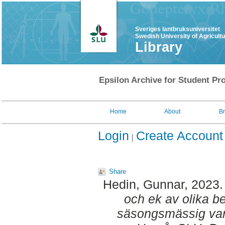
Sveriges lantbruksuniversitet
Swedish University of Agricult
Library
Epsilon Archive for Student Pro
Home
About
B
Login
Create Account
Share
Hedin, Gunnar
, 2023
och ek av olika be
säsongsmässig vari