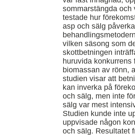
sommarstängda och vi
testade hur förekoms
asp och sälg påverka
behandlingsmetoderna
vilken säsong som de
skottbetningen inträf
huruvida konkurrens 
biomassan av rönn, as
studien visar att bet
kan inverka på förek
och sälg, men inte fö
sälg var mest intens
Studien kunde inte up
uppvisade någon konk
och sälg. Resultatet f