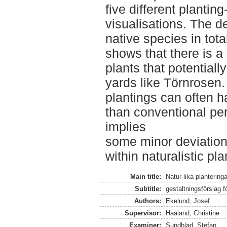
five different plantin
visualisations. The d
native species in tot
shows that there is a 
plants that potentiall
yards like Törnrosen.
plantings can often h
than conventional per
implies
some minor deviation
within naturalistic pl
Main title:
Natur-lika planterin
Subtitle:
gestaltningsförslag 
Authors:
Ekelund, Josef
Supervisor:
Haaland, Christine
Examiner:
Sundblad, Stefan