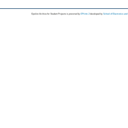
Epsilon Archive for Student Projects is
powored by
EPrints 3
developed by
School of Electronics an