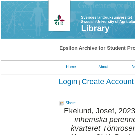
Sveriges lantbruksuniversitet
Swedish University of Agricult
Library
Epsilon Archive for Student Pro
Home
About
B
Login
Create Account
Share
Ekelund, Josef
, 202
inhemska perenner
kvarteret Törnrose