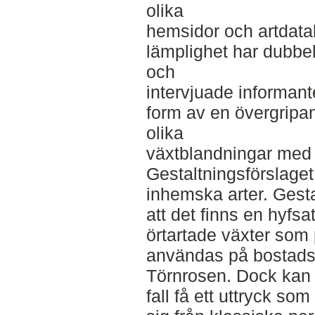
olika
hemsidor och artdata
lämplighet har dubb
och
intervjuade informant
form av en övergripa
olika
växtblandningar med t
Gestaltningsförslaget 
inhemska arter. Gesta
att det finns en hyfs
örtartade växter som 
användas på bostadsg
Törnrosen. Dock kan 
fall få ett uttryck so