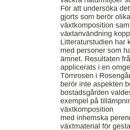
För att undersöka dett
gjorts som berör olika
växtkomposition samt
växtanvändning koppla
Litteraturstudien har
med personer som ha
ämnet. Resultaten från
applicerats i en omg
Törnrosen i Rosengår
berör inte aspekten b
bostadsgården valdes 
exempel på tillämpnin
växtkomposition
med inhemska perenn
växtmaterial för gest