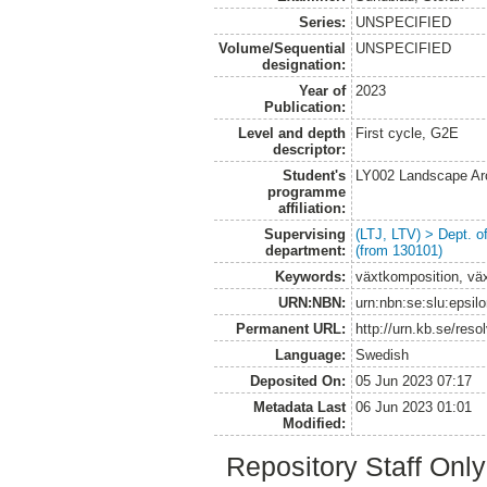
Series:
UNSPECIFIED
Volume/Sequential
UNSPECIFIED
designation:
Year of
2023
Publication:
Level and depth
First cycle, G2E
descriptor:
Student's
LY002 Landscape Ar
programme
affiliation:
Supervising
(LTJ, LTV) > Dept. 
department:
(from 130101)
Keywords:
växtkomposition, väx
URN:NBN:
urn:nbn:se:slu:epsil
Permanent URL:
http://urn.kb.se/res
Language:
Swedish
Deposited On:
05 Jun 2023 07:17
Metadata Last
06 Jun 2023 01:01
Modified:
Repository Staff Onl