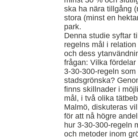
ska ha nära tillgång (
stora (minst en hekta
park.
Denna studie syftar t
regelns mål i relation 
och dess ytanvändning
frågan: Vilka fördela
3-30-300-regeln som m
stadsgrönska? Genom
finns skillnader i möj
mål, i två olika tätbe
Malmö, diskuteras vil
för att nå högre and
hur 3-30-300-regeln m
och metoder inom grö