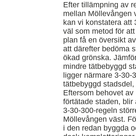
Efter tillämpning av r
mellan Möllevången v
kan vi konstatera att
väl som metod för att
plan få en översikt a
att därefter bedöma 
ökad grönska. Jämföre
mindre tätbebyggd st
ligger närmare 3-30-
tätbebyggd stadsdel,
Eftersom behovet av 
förtätade staden, bli
3-30-300-regeln stör
Möllevången väst. För
i den redan byggda o