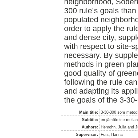
neighborhood, Söderku
300 rule’s goals tha
populated neighborho
order to apply the rul
and dense city, supp
with respect to site-s
necessary. By supple
methods in green plan
good quality of green
following the rule ca
and adapting its appl
the goals of the 3-30-
Main title:
3-30-300 som metod 
Subtitle:
en jämförelse mella
Authors:
Henrohn, Julia
and
J
Supervisor:
Fors, Hanna