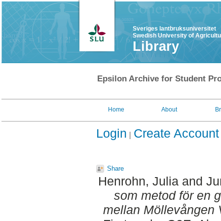
Sveriges lantbruksuniversitet
Swedish University of Agricult
Library
Epsilon Archive for Student Pro
Home
About
B
Login
Create Account
Share
Henrohn, Julia
and
Ju
som metod för en g
mellan Möllevången V