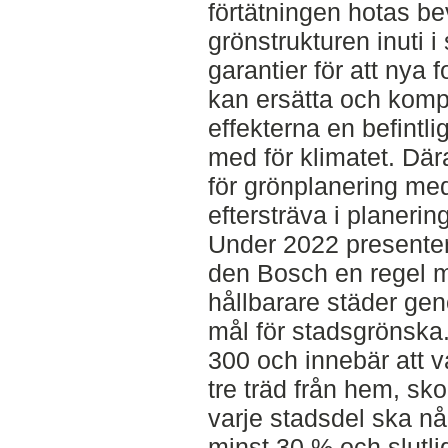
förtätningen hotas be
grönstrukturen inuti i
garantier för att nya 
kan ersätta och komp
effekterna en befintli
med för klimatet. Dä
för grönplanering med 
eftersträva i planerin
Under 2022 presenter
den Bosch en regel m
hållbarare städer gen
mål för stadsgrönska.
300 och innebär att 
tre träd från hem, sko
varje stadsdel ska n
minst 30 % och slutli