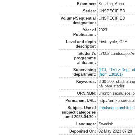
Examiner:
Sunding, Anna
Series:
UNSPECIFIED
Volume/Sequential
UNSPECIFIED
designation:
Year of
2023
Publication:
Level and depth
First cycle, G2E
descriptor:
Student's
LY002 Landscape Ar
programme
affiliation:
Supervising
(LTJ, LTV) > Dept. 
department:
(from 130101)
Keywords:
3-30-300, stadsplaner
hållbara städer
URN:NBN:
urn:nbn:se:slu:epsil
Permanent URL:
http://urn.kb.se/res
Subject. Use of
Landscape architect
subject categories
until 2023-04-30.:
Language:
Swedish
Deposited On:
02 May 2023 07:28