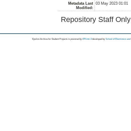
Metadata Last
03 May 2023 01:01
Modified:
Repository Staff Onl
Epsilon Archive for Student Projects is
powored by
EPrints 3
developed by
School of Electronics an