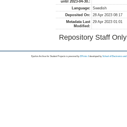
until 2023-04-30.:
Language:
Swedish
Deposited On:
28 Apr 2023 08:17
Metadata Last
29 Apr 2023 01:01
Modified:
Repository Staff Onl
Epsilon Archive for Student Projects is
powored by
EPrints 3
developed by
School of Electronics an