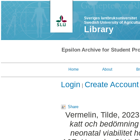
Sveriges lantbruksuniversitet
Swedish University of Agricult
Library
Epsilon Archive for Student Pro
Home
About
B
Login
Create Account
Share
Vermelin, Tilde
, 2023
katt och bedömning
neonatal viabilitet 