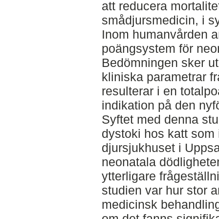
att reducera mortalit
smådjursmedicin, i sy
Inom humanvården a
poängsystem för neo
Bedömningen sker ute
kliniska parametrar 
resulterar i en totalp
indikation på den nyfö
Syftet med denna stud
dystoki hos katt som i
djursjukhuset i Uppsa
neonatala dödlighete
ytterligare frågeställ
studien var hur stor 
medicinsk behandling 
om det fanns signifika