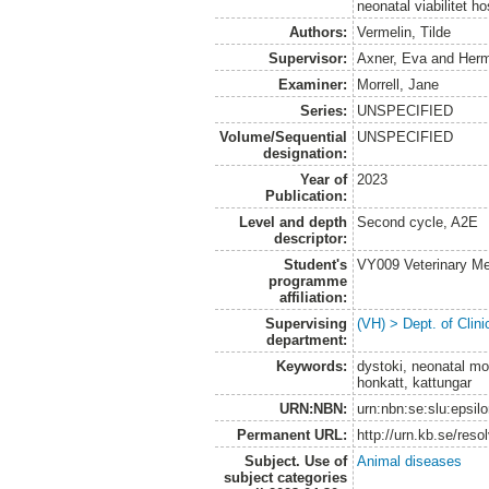
neonatal viabilitet h
Authors:
Vermelin, Tilde
Supervisor:
Axner, Eva
and
Herm
Examiner:
Morrell, Jane
Series:
UNSPECIFIED
Volume/Sequential
UNSPECIFIED
designation:
Year of
2023
Publication:
Level and depth
Second cycle, A2E
descriptor:
Student's
VY009 Veterinary M
programme
affiliation:
Supervising
(VH) > Dept. of Clini
department:
Keywords:
dystoki, neonatal mor
honkatt, kattungar
URN:NBN:
urn:nbn:se:slu:epsil
Permanent URL:
http://urn.kb.se/res
Subject. Use of
Animal diseases
subject categories