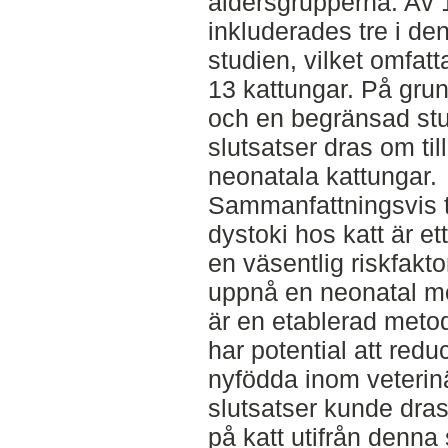
åldersgrupperna. Av 
inkluderades tre i d
studien, vilket omfatt
13 kattungar. På grun
och en begränsad stu
slutsatser dras om t
neonatala kattungar.
Sammanfattningsvis ty
dystoki hos katt är ett
en väsentlig riskfak
uppnå en neonatal m
är en etablerad met
har potential att redu
nyfödda inom veterinä
slutsatser kunde dra
på katt utifrån denna 