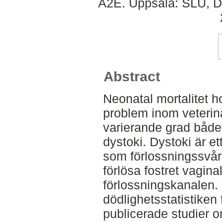
A2E. Uppsala: SLU, Dep
Abstract
Neonatal mortalitet ho
problem inom veterin
varierande grad både 
dystoki. Dystoki är et
som förlossningssvåri
förlösa fostret vagin
förlossningskanalen.
dödlighetsstatistiken
publicerade studier o