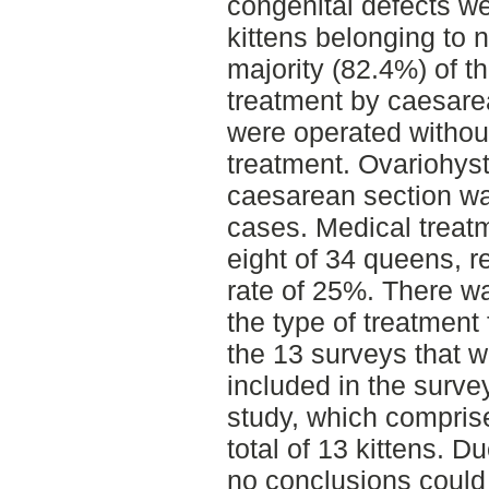
congenital defects w
kittens belonging to ni
majority (82.4%) of 
treatment by caesare
were operated withou
treatment. Ovariohyst
caesarean section wa
cases. Medical treat
eight of 34 queens, re
rate of 25%. There wa
the type of treatment
the 13 surveys that we
included in the surv
study, which compris
total of 13 kittens. Du
no conclusions could