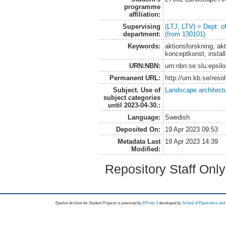
programme
affiliation:
Supervising
(LTJ, LTV) > Dept. 
department:
(from 130101)
Keywords:
aktionsforskning, akti
konceptkonst, install
URN:NBN:
urn:nbn:se:slu:epsil
Permanent URL:
http://urn.kb.se/res
Subject. Use of
Landscape architect
subject categories
until 2023-04-30.:
Language:
Swedish
Deposited On:
19 Apr 2023 09:53
Metadata Last
19 Apr 2023 14:39
Modified:
Repository Staff Onl
Epsilon Archive for Student Projects is
powored by
EPrints 3
developed by
School of Electronics an