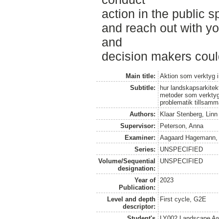
action in the public s
and reach out with y
and
decision makers coul
Main title:
Aktion som verktyg i
Subtitle:
hur landskapsarkite
metoder som verktyg 
problematik tillsam
Authors:
Klaar Stenberg, Linn
Supervisor:
Peterson, Anna
Examiner:
Aagaard Hagemann, 
Series:
UNSPECIFIED
Volume/Sequential
UNSPECIFIED
designation:
Year of
2023
Publication:
Level and depth
First cycle, G2E
descriptor:
Student's
LY002 Landscape Ar