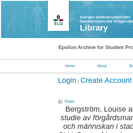
Sveriges lantbruksuniversitet
Swedish University of Agricult
Library
Epsilon Archive for Student Pro
Home
About
B
Login
Create Account
Share
Bergström, Louise
a
studie av förgårdsma
och människan i sta