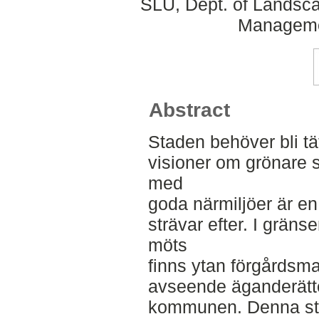
SLU, Dept. of Landsca
Manageme
Abstract
Staden behöver bli tä
visioner om grönare 
med
goda närmiljöer är en
strävar efter. I grän
möts
finns ytan förgårdsma
avseende äganderätte
kommunen. Denna st