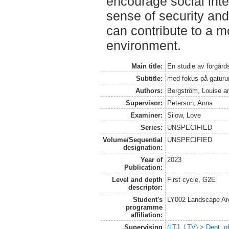
encourage social inte
sense of security and
can contribute to a m
environment.
Main title:
En studie av förgår
Subtitle:
med fokus på gatur
Authors:
Bergström, Louise
a
Supervisor:
Peterson, Anna
Examiner:
Silow, Love
Series:
UNSPECIFIED
Volume/Sequential
UNSPECIFIED
designation:
Year of
2023
Publication:
Level and depth
First cycle, G2E
descriptor:
Student's
LY002 Landscape Ar
programme
affiliation:
Supervising
(LTJ, LTV) > Dept. 