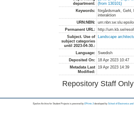
department:
(from 130101)
Keywords:
förgårdsmark, Gehl, 
interaktion
URN:NBN:
urn:nbn:se:slu:epsil
Permanent URL:
http://urn.kb.se/res
Subject. Use of
Landscape architect
subject categories
until 2023-04-30.:
Language:
Swedish
Deposited On:
18 Apr 2023 10:47
Metadata Last
19 Apr 2023 14:39
Modified:
Repository Staff Onl
Epsilon Archive for Student Projects is
powored by
EPrints 3
developed by
School of Electronics an