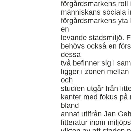
förgårdsmarkens roll
människans sociala i
förgårdsmarkens yta k
en
levande stadsmiljö. F
behövs också en förs
dessa
två befinner sig i s
ligger i zonen mellan 
och
studien utgår från li
kanter med fokus på
bland
annat utifrån Jan Geh
litteratur inom miljöp
vikten av att staden