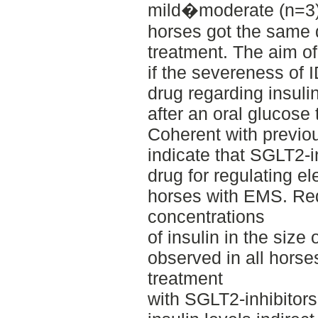
mild�moderate (n=3) o
horses got the same d
treatment. The aim o
if the severeness of I
drug regarding insuli
after an oral glucose
Coherent with previou
indicate that SGLT2-in
drug for regulating el
horses with EMS. Re
concentrations
of insulin in the siz
observed in all horses
treatment
with SGLT2-inhibitors