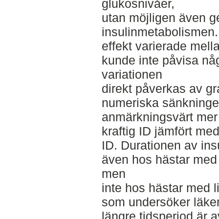
glukosnivåer,
utan möjligen även g
insulinmetabolismen.
effekt varierade mel
kunde inte påvisa någ
variationen
direkt påverkas av g
numeriska sänkningen
anmärkningsvärt mer
kraftig ID jämfört med
ID. Durationen av in
även hos hästar med k
men
inte hos hästar med li
som undersöker läke
längre tidsperiod är av