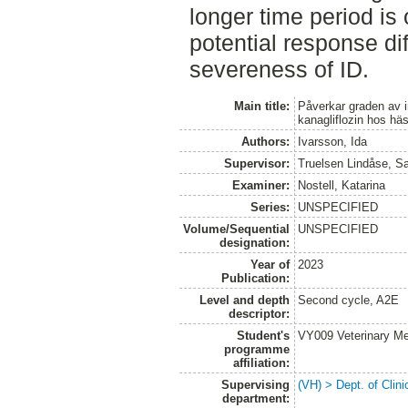
longer time period is 
potential response di
severeness of ID.
Main title:
Påverkar graden av i
kanagliflozin hos hä
Authors:
Ivarsson, Ida
Supervisor:
Truelsen Lindåse, S
Examiner:
Nostell, Katarina
Series:
UNSPECIFIED
Volume/Sequential
UNSPECIFIED
designation:
Year of
2023
Publication:
Level and depth
Second cycle, A2E
descriptor:
Student's
VY009 Veterinary M
programme
affiliation:
Supervising
(VH) > Dept. of Clini
department: