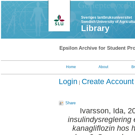
Sveriges lantbruksuniversitet
Swedish University of Agricult
Library
Epsilon Archive for Student Pro
Home
About
B
Login
Create Account
Share
Ivarsson, Ida
, 2
insulindysreglering
kanagliflozin hos 