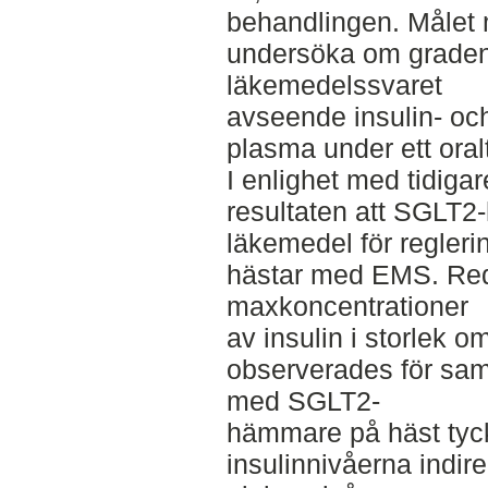
behandlingen. Målet 
undersöka om graden
läkemedelssvaret
avseende insulin- och
plasma under ett oral
I enlighet med tidigar
resultaten att SGLT2
läkemedel för regleri
hästar med EMS. Re
maxkoncentrationer
av insulin i storlek 
observerades för sam
med SGLT2-
hämmare på häst tyck
insulinnivåerna indi