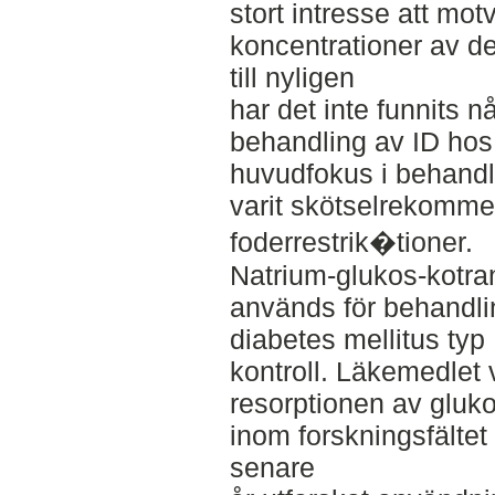
stort intresse att mo
koncentrationer av d
till nyligen
har det inte funnits n
behandling av ID ho
huvudfokus i behandl
varit skötselrekomme
foderrestrik�tioner.
Natrium-glukos-kotr
används för behandl
diabetes mellitus typ
kontroll. Läkemedlet 
resorptionen av gluko
inom forskningsfältet
senare