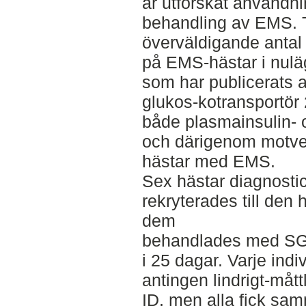
år utforskat använd
behandling av EMS. Tro
överväldigande anta
på EMS-hästar i nuläg
som har publicerats 
glukos-kotransportör
både plasmainsulin- 
och därigenom motve
hästar med EMS.
Sex hästar diagnost
rekryterades till den
dem
behandlades med SG
i 25 dagar. Varje ind
antingen lindrigt-måttl
ID, men alla fick sa