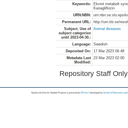
Keywords:
Ekvint metabolt synd
Kanagliflozin
URN:NBN:
urn:nbn:se:slu:epsil
Permanent URL:
http://urn.kb.se/res
Subject. Use of
Animal diseases
subject categories
until 2023-04-30.:
Language:
Swedish
Deposited On:
17 Mar 2023 06:48
Metadata Last
23 Mar 2023 02:00
Modified:
Repository Staff Onl
Epsilon Archive for Student Projects is
powored by
EPrints 3
developed by
School of Electronics an