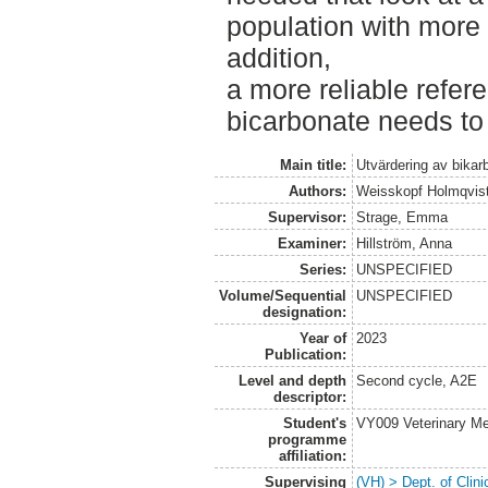
population with more 
addition,
a more reliable refer
bicarbonate needs to
Main title:
Utvärdering av bikar
Authors:
Weisskopf Holmqvist
Supervisor:
Strage, Emma
Examiner:
Hillström, Anna
Series:
UNSPECIFIED
Volume/Sequential
UNSPECIFIED
designation:
Year of
2023
Publication:
Level and depth
Second cycle, A2E
descriptor:
Student's
VY009 Veterinary M
programme
affiliation:
Supervising
(VH) > Dept. of Clini