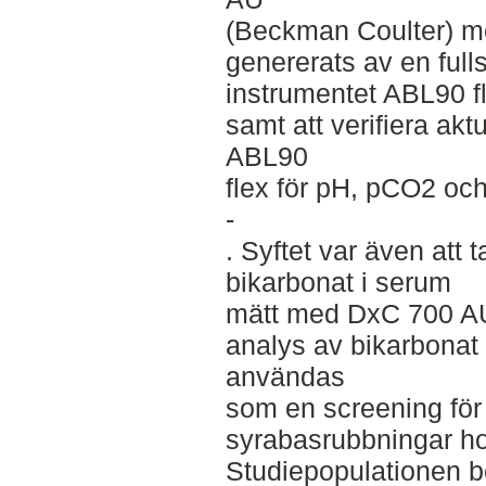
(Beckman Coulter) m
genererats av en ful
instrumentet ABL90 f
samt att verifiera aktu
ABL90
flex för pH, pCO2 o
-
. Syftet var även att t
bikarbonat i serum
mätt med DxC 700 AU. 
analys av bikarbonat
användas
som en screening för
syrabasrubbningar h
Studiepopulationen b