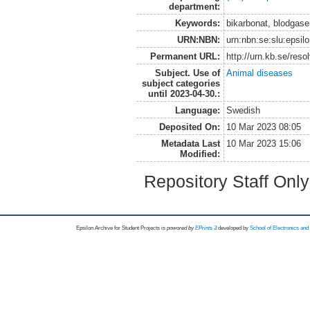
department:
Keywords:
bikarbonat, blodgase
URN:NBN:
urn:nbn:se:slu:epsil
Permanent URL:
http://urn.kb.se/res
Subject. Use of
Animal diseases
subject categories
until 2023-04-30.:
Language:
Swedish
Deposited On:
10 Mar 2023 08:05
Metadata Last
10 Mar 2023 15:06
Modified:
Repository Staff Onl
Epsilon Archive for Student Projects is
powored by
EPrints 3
developed by
School of Electronics an