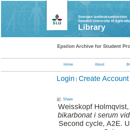
Sveriges lantbruksuniversitet
Swedish University of Agricult
Library
Epsilon Archive for Student Pro
Home
About
B
Login
Create Account
Share
Weisskopf Holmqvist,
bikarbonat i serum vi
Second cycle, A2E. Up