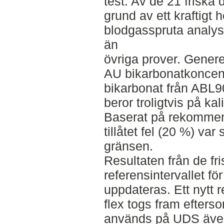
test. Av de 21 friska
grund av ett kraftigt
blodgasspruta analys
än
övriga prover. Gener
AU bikarbonatkoncent
bikarbonat från ABL90 
beror troligtvis på ka
Baserat på rekommend
tillåtet fel (20 %) va
gränsen.
Resultaten från de fri
referensintervallet f
uppdateras. Ett nytt r
flex togs fram efters
används på UDS även 