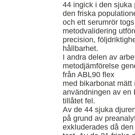
44 ingick i den sjuka
den friska population
och ett serumrör togs
metodvalidering utfö
precision, följdriktig
hållbarhet.
I andra delen av arbe
metodjämförelse geno
från ABL90 flex
med bikarbonat mät
användningen av en B
tillåtet fel.
Av de 44 sjuka djure
på grund av preanaly
exkluderades då den v